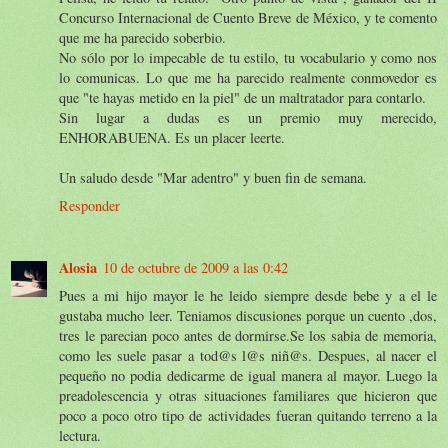
Concurso Internacional de Cuento Breve de México, y te comento
que me ha parecido soberbio.
No sólo por lo impecable de tu estilo, tu vocabulario y como nos
lo comunicas. Lo que me ha parecido realmente conmovedor es
que "te hayas metido en la piel" de un maltratador para contarlo.
Sin lugar a dudas es un premio muy merecido,
ENHORABUENA. Es un placer leerte.
Un saludo desde "Mar adentro" y buen fin de semana.
Responder
Alosia
10 de octubre de 2009 a las 0:42
Pues a mi hijo mayor le he leido siempre desde bebe y a el le
gustaba mucho leer. Teniamos discusiones porque un cuento ,dos,
tres le parecian poco antes de dormirse.Se los sabia de memoria,
como les suele pasar a tod@s l@s niñ@s. Despues, al nacer el
pequeño no podia dedicarme de igual manera al mayor. Luego la
preadolescencia y otras situaciones familiares que hicieron que
poco a poco otro tipo de actividades fueran quitando terreno a la
lectura.