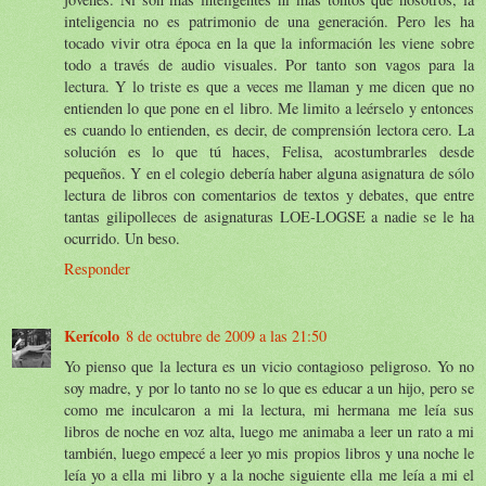
inteligencia no es patrimonio de una generación. Pero les ha
tocado vivir otra época en la que la información les viene sobre
todo a través de audio visuales. Por tanto son vagos para la
lectura. Y lo triste es que a veces me llaman y me dicen que no
entienden lo que pone en el libro. Me limito a leérselo y entonces
es cuando lo entienden, es decir, de comprensión lectora cero. La
solución es lo que tú haces, Felisa, acostumbrarles desde
pequeños. Y en el colegio debería haber alguna asignatura de sólo
lectura de libros con comentarios de textos y debates, que entre
tantas gilipolleces de asignaturas LOE-LOGSE a nadie se le ha
ocurrido. Un beso.
Responder
Kerícolo
8 de octubre de 2009 a las 21:50
Yo pienso que la lectura es un vicio contagioso peligroso. Yo no
soy madre, y por lo tanto no se lo que es educar a un hijo, pero se
como me inculcaron a mi la lectura, mi hermana me leía sus
libros de noche en voz alta, luego me animaba a leer un rato a mi
también, luego empecé a leer yo mis propios libros y una noche le
leía yo a ella mi libro y a la noche siguiente ella me leía a mi el