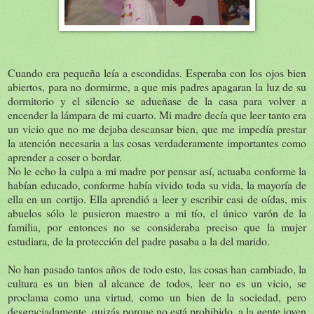
Cuando era pequeña leía a escondidas. Esperaba con los ojos bien
abiertos, para no dormirme, a que mis padres apagaran la luz de su
dormitorio y el silencio se adueñase de la casa para volver a
encender la lámpara de mi cuarto. Mi madre decía que leer tanto era
un vicio que no me dejaba descansar bien, que me impedía prestar
la atención necesaria a las cosas verdaderamente importantes como
aprender a coser o bordar.
No le echo la culpa a mi madre por pensar así, actuaba conforme la
habían educado, conforme había vivido toda su vida, la mayoría de
ella en un cortijo. Ella aprendió a leer y escribir casi de oídas, mis
abuelos sólo le pusieron maestro a mi tío, el único varón de la
familia, por entonces no se consideraba preciso que la mujer
estudiara, de la protección del padre pasaba a la del marido.
No han pasado tantos años de todo esto, las cosas han cambiado, la
cultura es un bien al alcance de todos, leer no es un vicio, se
proclama como una virtud, como un bien de la sociedad, pero
desgraciadamente, quizás porque no está prohibido, a la gente joven