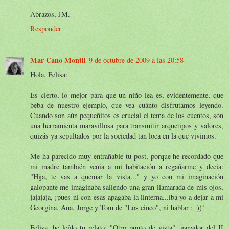
Abrazos, JM.
Responder
Mar Cano Montil
9 de octubre de 2009 a las 20:58
Hola, Felisa:
Es cierto, lo mejor para que un niño lea es, evidentemente, que
beba de nuestro ejemplo, que vea cuánto disfrutamos leyendo.
Cuando son aún pequeñitos es crucial el tema de los cuentos, son
una herramienta maravillosa para transmitir arquetipos y valores,
quizás ya sepultados por la sociedad tan loca en la que vivimos.
Me ha parecido muy entrañable tu post, porque he recordado que
mi madre también venía a mi habitación a regañarme y decía:
"Hija, te vas a quemar la vista..." y yo con mi imaginación
galopante me imaginaba saliendo una gran llamarada de mis ojos,
jajajaja, ¡pues ni con esas apagaba la linterna...iba yo a dejar a mi
Georgina, Ana, Jorge y Tom de "Los cinco", ni hablar ;=))!
Felisa, he leído tu relato: "Otro punto de vista", ganador del II