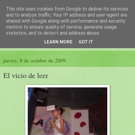
This site uses cookies from Google to deliver its services
El sueño de las palabras
and to analyze traffic. Your IP address and user-agent are
shared with Google along with performance and security
metrics to ensure quality of service, generate usage
PÁGINA LITERARIA DE FELISA MORENO
statistics, and to detect and address abuse.
LEARN MORE
GOT IT
▼
jueves, 8 de octubre de 2009
El vicio de leer