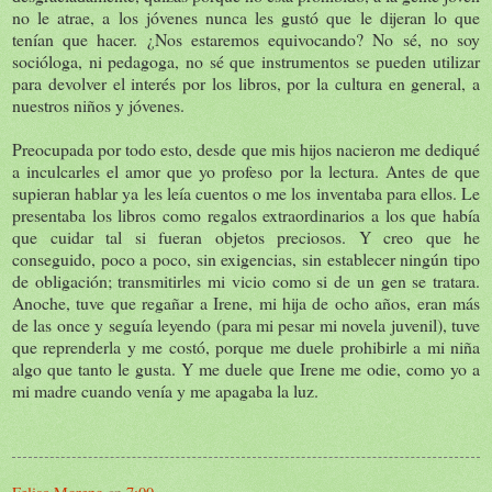
no le atrae, a los jóvenes nunca les gustó que le dijeran lo que
tenían que hacer. ¿Nos estaremos equivocando? No sé, no soy
socióloga, ni pedagoga, no sé que instrumentos se pueden utilizar
para devolver el interés por los libros, por la cultura en general, a
nuestros niños y jóvenes.
Preocupada por todo esto, desde que mis hijos nacieron me dediqué
a inculcarles el amor que yo profeso por la lectura. Antes de que
supieran hablar ya les leía cuentos o me los inventaba para ellos. Le
presentaba los libros como regalos extraordinarios a los que había
que cuidar tal si fueran objetos preciosos. Y creo que he
conseguido, poco a poco, sin exigencias, sin establecer ningún tipo
de obligación; transmitirles mi vicio como si de un gen se tratara.
Anoche, tuve que regañar a Irene, mi hija de ocho años, eran más
de las once y seguía leyendo (para mi pesar mi novela juvenil), tuve
que reprenderla y me costó, porque me duele prohibirle a mi niña
algo que tanto le gusta. Y me duele que Irene me odie, como yo a
mi madre cuando venía y me apagaba la luz.