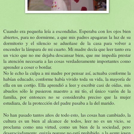
Cuando era pequeña leía a escondidas. Esperaba con los ojos bien
abiertos, para no dormirme, a que mis padres apagaran la luz de su
dormitorio y el silencio se adueñase de la casa para volver a
encender la lámpara de mi cuarto. Mi madre decía que leer tanto era
un vicio que no me dejaba descansar bien, que me impedía prestar
la atención necesaria a las cosas verdaderamente importantes como
aprender a coser o bordar.
No le echo la culpa a mi madre por pensar así, actuaba conforme la
habían educado, conforme había vivido toda su vida, la mayoría de
ella en un cortijo. Ella aprendió a leer y escribir casi de oídas, mis
abuelos sólo le pusieron maestro a mi tío, el único varón de la
familia, por entonces no se consideraba preciso que la mujer
estudiara, de la protección del padre pasaba a la del marido.
No han pasado tantos años de todo esto, las cosas han cambiado, la
cultura es un bien al alcance de todos, leer no es un vicio, se
proclama como una virtud, como un bien de la sociedad, pero
desgraciadamente, quizás porque no está prohibido, a la gente joven