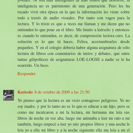
inteligencia no es patrimonio de una generación. Pero les ha
tocado vivir otra época en la que la información les viene sobre
todo a través de audio visuales. Por tanto son vagos para la
lectura. Y lo triste es que a veces me llaman y me dicen que no
entienden lo que pone en el libro. Me limito a leérselo y entonces
es cuando lo entienden, es decir, de comprensión lectora cero. La
solución es lo que tú haces, Felisa, acostumbrarles desde
pequeños. Y en el colegio debería haber alguna asignatura de sólo
lectura de libros con comentarios de textos y debates, que entre
tantas gilipolleces de asignaturas LOE-LOGSE a nadie se le ha
ocurrido. Un beso.
Responder
Kerícolo
8 de octubre de 2009 a las 21:50
Yo pienso que la lectura es un vicio contagioso peligroso. Yo no
soy madre, y por lo tanto no se lo que es educar a un hijo, pero se
como me inculcaron a mi la lectura, mi hermana me leía sus
libros de noche en voz alta, luego me animaba a leer un rato a mi
también, luego empecé a leer yo mis propios libros y una noche le
leía yo a ella mi libro y a la noche siguiente ella me leía a mi el