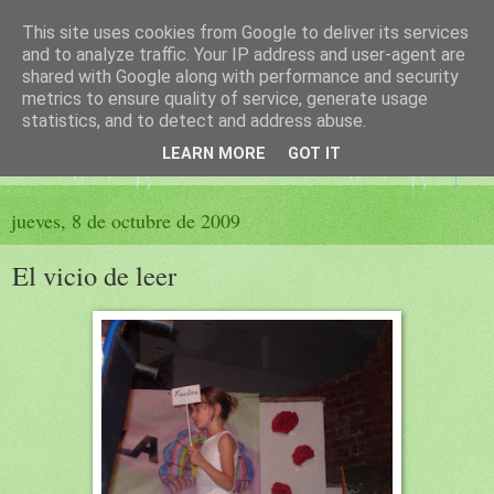
This site uses cookies from Google to deliver its services
El sueño de las palabras
and to analyze traffic. Your IP address and user-agent are
shared with Google along with performance and security
metrics to ensure quality of service, generate usage
PÁGINA LITERARIA DE FELISA MORENO
statistics, and to detect and address abuse.
LEARN MORE
GOT IT
▼
jueves, 8 de octubre de 2009
El vicio de leer