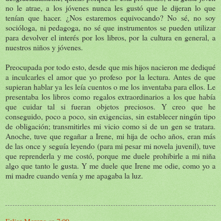
no le atrae, a los jóvenes nunca les gustó que le dijeran lo que
tenían que hacer. ¿Nos estaremos equivocando? No sé, no soy
socióloga, ni pedagoga, no sé que instrumentos se pueden utilizar
para devolver el interés por los libros, por la cultura en general, a
nuestros niños y jóvenes.
Preocupada por todo esto, desde que mis hijos nacieron me dediqué
a inculcarles el amor que yo profeso por la lectura. Antes de que
supieran hablar ya les leía cuentos o me los inventaba para ellos. Le
presentaba los libros como regalos extraordinarios a los que había
que cuidar tal si fueran objetos preciosos. Y creo que he
conseguido, poco a poco, sin exigencias, sin establecer ningún tipo
de obligación; transmitirles mi vicio como si de un gen se tratara.
Anoche, tuve que regañar a Irene, mi hija de ocho años, eran más
de las once y seguía leyendo (para mi pesar mi novela juvenil), tuve
que reprenderla y me costó, porque me duele prohibirle a mi niña
algo que tanto le gusta. Y me duele que Irene me odie, como yo a
mi madre cuando venía y me apagaba la luz.