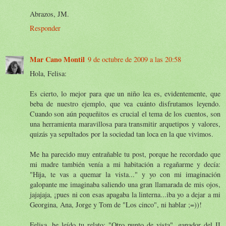
Abrazos, JM.
Responder
Mar Cano Montil
9 de octubre de 2009 a las 20:58
Hola, Felisa:
Es cierto, lo mejor para que un niño lea es, evidentemente, que
beba de nuestro ejemplo, que vea cuánto disfrutamos leyendo.
Cuando son aún pequeñitos es crucial el tema de los cuentos, son
una herramienta maravillosa para transmitir arquetipos y valores,
quizás ya sepultados por la sociedad tan loca en la que vivimos.
Me ha parecido muy entrañable tu post, porque he recordado que
mi madre también venía a mi habitación a regañarme y decía:
"Hija, te vas a quemar la vista..." y yo con mi imaginación
galopante me imaginaba saliendo una gran llamarada de mis ojos,
jajajaja, ¡pues ni con esas apagaba la linterna...iba yo a dejar a mi
Georgina, Ana, Jorge y Tom de "Los cinco", ni hablar ;=))!
Felisa, he leído tu relato: "Otro punto de vista", ganador del II