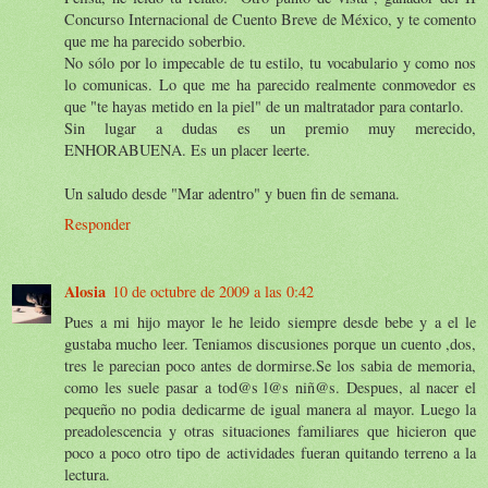
Concurso Internacional de Cuento Breve de México, y te comento
que me ha parecido soberbio.
No sólo por lo impecable de tu estilo, tu vocabulario y como nos
lo comunicas. Lo que me ha parecido realmente conmovedor es
que "te hayas metido en la piel" de un maltratador para contarlo.
Sin lugar a dudas es un premio muy merecido,
ENHORABUENA. Es un placer leerte.
Un saludo desde "Mar adentro" y buen fin de semana.
Responder
Alosia
10 de octubre de 2009 a las 0:42
Pues a mi hijo mayor le he leido siempre desde bebe y a el le
gustaba mucho leer. Teniamos discusiones porque un cuento ,dos,
tres le parecian poco antes de dormirse.Se los sabia de memoria,
como les suele pasar a tod@s l@s niñ@s. Despues, al nacer el
pequeño no podia dedicarme de igual manera al mayor. Luego la
preadolescencia y otras situaciones familiares que hicieron que
poco a poco otro tipo de actividades fueran quitando terreno a la
lectura.