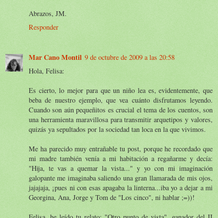
Abrazos, JM.
Responder
Mar Cano Montil
9 de octubre de 2009 a las 20:58
Hola, Felisa:
Es cierto, lo mejor para que un niño lea es, evidentemente, que
beba de nuestro ejemplo, que vea cuánto disfrutamos leyendo.
Cuando son aún pequeñitos es crucial el tema de los cuentos, son
una herramienta maravillosa para transmitir arquetipos y valores,
quizás ya sepultados por la sociedad tan loca en la que vivimos.
Me ha parecido muy entrañable tu post, porque he recordado que
mi madre también venía a mi habitación a regañarme y decía:
"Hija, te vas a quemar la vista..." y yo con mi imaginación
galopante me imaginaba saliendo una gran llamarada de mis ojos,
jajajaja, ¡pues ni con esas apagaba la linterna...iba yo a dejar a mi
Georgina, Ana, Jorge y Tom de "Los cinco", ni hablar ;=))!
Felisa, he leído tu relato: "Otro punto de vista", ganador del II