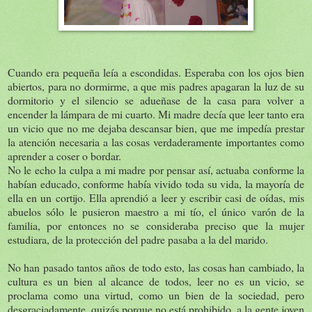
Cuando era pequeña leía a escondidas. Esperaba con los ojos bien
abiertos, para no dormirme, a que mis padres apagaran la luz de su
dormitorio y el silencio se adueñase de la casa para volver a
encender la lámpara de mi cuarto. Mi madre decía que leer tanto era
un vicio que no me dejaba descansar bien, que me impedía prestar
la atención necesaria a las cosas verdaderamente importantes como
aprender a coser o bordar.
No le echo la culpa a mi madre por pensar así, actuaba conforme la
habían educado, conforme había vivido toda su vida, la mayoría de
ella en un cortijo. Ella aprendió a leer y escribir casi de oídas, mis
abuelos sólo le pusieron maestro a mi tío, el único varón de la
familia, por entonces no se consideraba preciso que la mujer
estudiara, de la protección del padre pasaba a la del marido.
No han pasado tantos años de todo esto, las cosas han cambiado, la
cultura es un bien al alcance de todos, leer no es un vicio, se
proclama como una virtud, como un bien de la sociedad, pero
desgraciadamente, quizás porque no está prohibido, a la gente joven