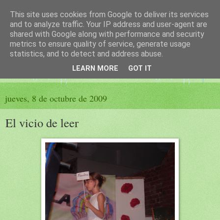
This site uses cookies from Google to deliver its services
El sueño de las palabras
and to analyze traffic. Your IP address and user-agent are
shared with Google along with performance and security
metrics to ensure quality of service, generate usage
PÁGINA LITERARIA DE FELISA MORENO
statistics, and to detect and address abuse.
LEARN MORE
GOT IT
▼
jueves, 8 de octubre de 2009
El vicio de leer