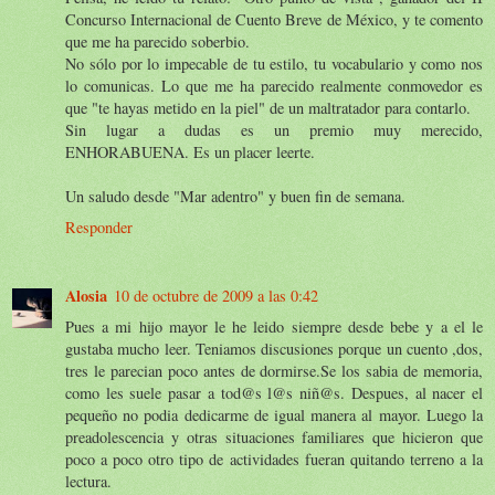
Concurso Internacional de Cuento Breve de México, y te comento
que me ha parecido soberbio.
No sólo por lo impecable de tu estilo, tu vocabulario y como nos
lo comunicas. Lo que me ha parecido realmente conmovedor es
que "te hayas metido en la piel" de un maltratador para contarlo.
Sin lugar a dudas es un premio muy merecido,
ENHORABUENA. Es un placer leerte.
Un saludo desde "Mar adentro" y buen fin de semana.
Responder
Alosia
10 de octubre de 2009 a las 0:42
Pues a mi hijo mayor le he leido siempre desde bebe y a el le
gustaba mucho leer. Teniamos discusiones porque un cuento ,dos,
tres le parecian poco antes de dormirse.Se los sabia de memoria,
como les suele pasar a tod@s l@s niñ@s. Despues, al nacer el
pequeño no podia dedicarme de igual manera al mayor. Luego la
preadolescencia y otras situaciones familiares que hicieron que
poco a poco otro tipo de actividades fueran quitando terreno a la
lectura.