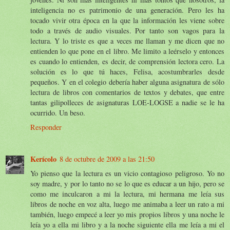
inteligencia no es patrimonio de una generación. Pero les ha
tocado vivir otra época en la que la información les viene sobre
todo a través de audio visuales. Por tanto son vagos para la
lectura. Y lo triste es que a veces me llaman y me dicen que no
entienden lo que pone en el libro. Me limito a leérselo y entonces
es cuando lo entienden, es decir, de comprensión lectora cero. La
solución es lo que tú haces, Felisa, acostumbrarles desde
pequeños. Y en el colegio debería haber alguna asignatura de sólo
lectura de libros con comentarios de textos y debates, que entre
tantas gilipolleces de asignaturas LOE-LOGSE a nadie se le ha
ocurrido. Un beso.
Responder
Kerícolo
8 de octubre de 2009 a las 21:50
Yo pienso que la lectura es un vicio contagioso peligroso. Yo no
soy madre, y por lo tanto no se lo que es educar a un hijo, pero se
como me inculcaron a mi la lectura, mi hermana me leía sus
libros de noche en voz alta, luego me animaba a leer un rato a mi
también, luego empecé a leer yo mis propios libros y una noche le
leía yo a ella mi libro y a la noche siguiente ella me leía a mi el