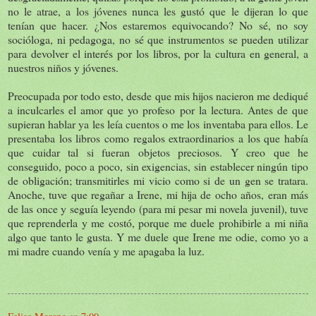
no le atrae, a los jóvenes nunca les gustó que le dijeran lo que
tenían que hacer. ¿Nos estaremos equivocando? No sé, no soy
socióloga, ni pedagoga, no sé que instrumentos se pueden utilizar
para devolver el interés por los libros, por la cultura en general, a
nuestros niños y jóvenes.
Preocupada por todo esto, desde que mis hijos nacieron me dediqué
a inculcarles el amor que yo profeso por la lectura. Antes de que
supieran hablar ya les leía cuentos o me los inventaba para ellos. Le
presentaba los libros como regalos extraordinarios a los que había
que cuidar tal si fueran objetos preciosos. Y creo que he
conseguido, poco a poco, sin exigencias, sin establecer ningún tipo
de obligación; transmitirles mi vicio como si de un gen se tratara.
Anoche, tuve que regañar a Irene, mi hija de ocho años, eran más
de las once y seguía leyendo (para mi pesar mi novela juvenil), tuve
que reprenderla y me costó, porque me duele prohibirle a mi niña
algo que tanto le gusta. Y me duele que Irene me odie, como yo a
mi madre cuando venía y me apagaba la luz.