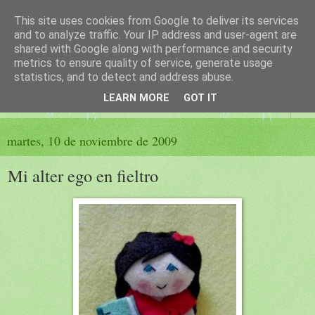
This site uses cookies from Google to deliver its services
El sueño de las palabras
and to analyze traffic. Your IP address and user-agent are
shared with Google along with performance and security
metrics to ensure quality of service, generate usage
PÁGINA LITERARIA DE FELISA MORENO
statistics, and to detect and address abuse.
LEARN MORE
GOT IT
▼
martes, 10 de noviembre de 2009
Mi alter ego en fieltro