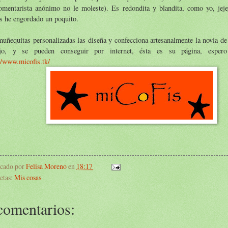
omentarista anónimo no le moleste). Es redondita y blandita, como yo, jejej
s he engordado un poquito.
uñequitas personalizadas las diseña y confecciona artesanalmente la novia d
ajo, y se pueden conseguir por internet, ésta es su página, esper
//www.micofis.tk/
icado por
Felisa Moreno
en
18:17
etas:
Mis cosas
comentarios: