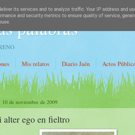
liver its services and to analyze traffic. Your IP address and u
rmance and security metrics to ensure quality of service, gene
as palabras
buse.
ORENO
ones
Mis relatos
Diario Jaén
Actos Públic
, 10 de noviembre de 2009
 alter ego en fieltro