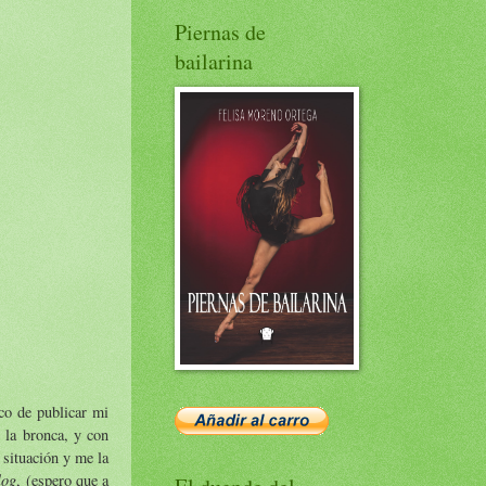
Piernas de
bailarina
co de publicar mi
 la bronca, y con
 situación y me la
log
, (espero que a