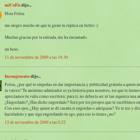
miCoFis
dijo...
Hola Felisa
me alegro mucho de que te guste tu réplica en fieltro ;)
Muchas gracias por la entrada, me ha encantado.
un beso.
11 de noviembre de 2009 a las 10:30
Incongruente
dijo...
Felisa, ¿por qué te empeñas en dar importancia y publicidad gratuita a quien ni
la valora? Tu anónimo admirador es ya historia para nosotros, los que te leemo
apreciamos tu valía como escritora; para ti, no debería ser ni tan siquiera una 
¿Engordado? ¿Has dicho engordado? Será por los piropos que te escribimos en
Con esos ojos, ¿Hay quien se dé cuenta si engordas o adelgazas? Yo te leo y dis
haciéndolo y que siga engordando tu ego, para eso lo tienes ¿no?
12 de noviembre de 2009 a las 0:22