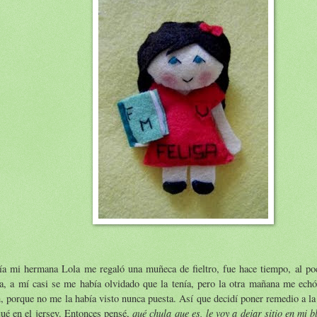
ía mi hermana Lola me regaló una muñeca de fieltro, fue hace tiempo, al po
a, a mí casi se me había olvidado que la tenía, pero la otra mañana me echó
, porque no me la había visto nunca puesta. Así que decidí poner remedio a la
qué chula que es, le voy a dejar sitio en mi b
ué en el jersey. Entonces pensé,