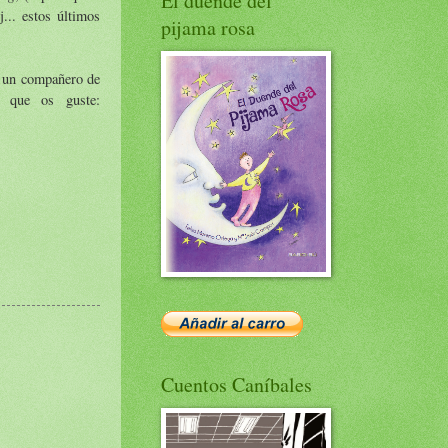
El duende del
... estos últimos
pijama rosa
e un compañero de
o que os guste:
Cuentos Caníbales