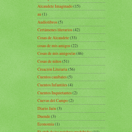
Alcaudete Imaginado
(15)
au
(1)
Audiolibros
(5)
Certámenes literarios
(42)
Cosas de Alcaudete
(33)
cosas de mis amigos
(22)
Cosas de mis amigos/as
(46)
Cosas de niños
(51)
Creación Literaria
(56)
Cuentos caníbales
(5)
Cuentos Infantiles
(4)
Cuentos Inquietantes
(2)
Cuevas del Campo
(2)
Diario Jaén
(3)
Duende
(3)
Economía
(1)
El club de las palabras prohibidas
(11)