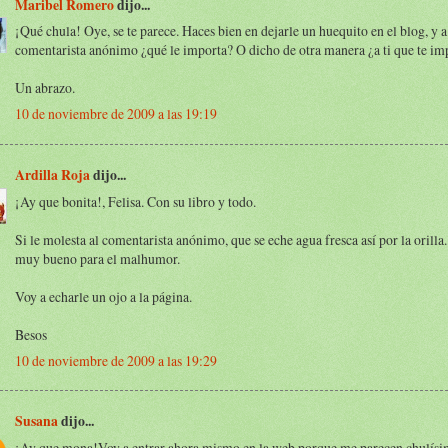
Maribel Romero
dijo...
¡Qué chula! Oye, se te parece. Haces bien en dejarle un huequito en el blog, y a
comentarista anónimo ¿qué le importa? O dicho de otra manera ¿a ti que te im
Un abrazo.
10 de noviembre de 2009 a las 19:19
Ardilla Roja
dijo...
¡Ay que bonita!, Felisa. Con su libro y todo.
Si le molesta al comentarista anónimo, que se eche agua fresca así por la orilla
muy bueno para el malhumor.
Voy a echarle un ojo a la página.
Besos
10 de noviembre de 2009 a las 19:29
Susana
dijo...
¡Ay que mona!Voy a entrar ahora mismo en la web porque me parecen chulísi