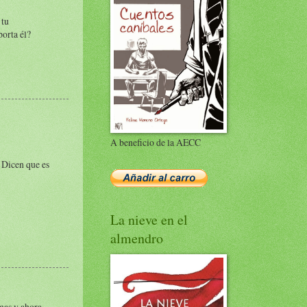
 tu
porta él?
A beneficio de la AECC
. Dicen que es
La nieve en el
almendro
mas y ahora