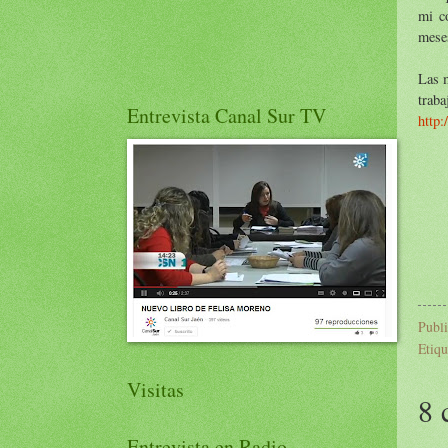
mi c
mese
Las m
trab
Entrevista Canal Sur TV
http:
Publ
Etiqu
Visitas
8 
Entrevista en Radio