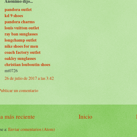
Anónimo dijo...
pandora outlet
kd 9 shoes
pandora charms
louis vuitton outlet
ray ban sunglasses
longchamp outlet
nike shoes for men
coach factory outlet
oakley sunglasses
christian louboutin shoes
mt0726
26 de julio de 2017 a las 3:42
Publicar un comentario
a más reciente
Inicio
se a:
Enviar comentarios (Atom)