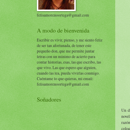
felisamorenoortega@gmail.com
A modo de bienvenida
Escribir es vivir, pienso, y me siento feliz
de ser tan afortunada, de tener este
pequeño don, que me permite juntar
letras con un mínimo de acierto para
contar historias, esas, las que escribo, las
que vivo. Las que espero que alguien,
cuando las lea, pueda vivirlas conmigo.
Cuéntame lo que quieras, mi email:
felisamorenoortega@gmail.com
Soñadores
Un d
novel
razón
coloq