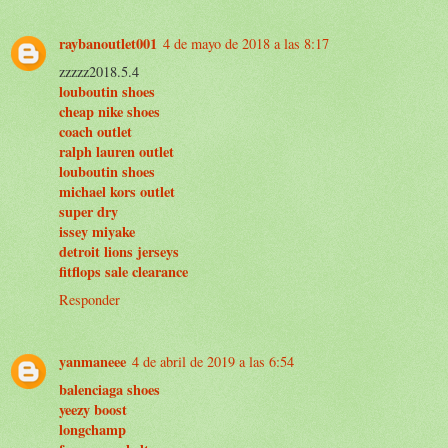
raybanoutlet001
4 de mayo de 2018 a las 8:17
zzzzz2018.5.4
louboutin shoes
cheap nike shoes
coach outlet
ralph lauren outlet
louboutin shoes
michael kors outlet
super dry
issey miyake
detroit lions jerseys
fitflops sale clearance
Responder
yanmaneee
4 de abril de 2019 a las 6:54
balenciaga shoes
yeezy boost
longchamp