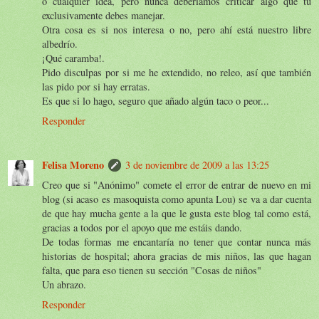
o cualquier idea, pero nunca deberíamos criticar algo que tú
exclusivamente debes manejar.
Otra cosa es si nos interesa o no, pero ahí está nuestro libre
albedrío.
¡Qué caramba!.
Pido disculpas por si me he extendido, no releo, así que también
las pido por si hay erratas.
Es que si lo hago, seguro que añado algún taco o peor...
Responder
Felisa Moreno
3 de noviembre de 2009 a las 13:25
Creo que si "Anónimo" comete el error de entrar de nuevo en mi
blog (si acaso es masoquista como apunta Lou) se va a dar cuenta
de que hay mucha gente a la que le gusta este blog tal como está,
gracias a todos por el apoyo que me estáis dando.
De todas formas me encantaría no tener que contar nunca más
historias de hospital; ahora gracias de mis niños, las que hagan
falta, que para eso tienen su sección "Cosas de niños"
Un abrazo.
Responder