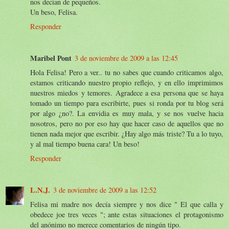
nos decían de pequeños.
Un beso, Felisa.
Responder
Maribel Pont
3 de noviembre de 2009 a las 12:45
Hola Felisa! Pero a ver.. tu no sabes que cuando criticamos algo,
estamos criticando nuestro propio reflejo, y en ello imprimimos
nuestros miedos y temores. Agradece a esa persona que se haya
tomado un tiempo para escribirte, pues si ronda por tu blog será
por algo ¿no?. La envidia es muy mala, y se nos vuelve hacia
nosotros, pero no por eso hay que hacer caso de aquellos que no
tienen nada mejor que escribir. ¿Hay algo más triste? Tu a lo tuyo,
y al mal tiempo buena cara! Un beso!
Responder
L.N.J.
3 de noviembre de 2009 a las 12:52
Felisa mi madre nos decía siempre y nos dice " El que calla y
obedece joe tres veces "; ante estas situaciones el protagonismo
del anónimo no merece comentarios de ningún tipo.