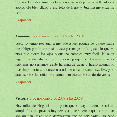
tita soy tu sobri Ana. yo tambien quiero dejar aquí reflejado mi
apoyo. ole bien dicho y esa foto de Irene y Juanma me encanta.
tkm
Responder
Anónimo
3 de noviembre de 2009 a las 20:05
pues..yo vengo por aqui a menudo a leer porque yo quiero nadie
me obliga por lo tanto si a este personaje no le gusta lo que ve
pues que cierre los ojos o que no entre es muy facil ,felisa tu
sigue escribiendo lo que quieras porque si fueramos seres
sublimes no seriamos gente humana de carne y hueso ademas lo
mas importante con corazon a mi me encanta como escribes y lo
que escribes los niños wapisimos por cierto. besos desde venus
Responder
Victoria
3 de noviembre de 2009 a las 23:59
Hay miles de blog, si no le gusta que se vaya a otro, es así de
simple. Lo que pasa es hay personas que se creen que por criticar
son alguien, y así sólo demuestran que no son nadie. Un beso