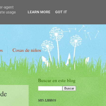
ser-agent
rate usage
LEARN MORE
GOT IT
os
Cosas de niños
Buscar en este blog
 de
MIS LIBROS