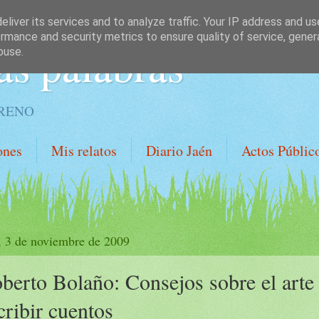
liver its services and to analyze traffic. Your IP address and u
rmance and security metrics to ensure quality of service, gene
as palabras
buse.
ORENO
ones
Mis relatos
Diario Jaén
Actos Públic
, 3 de noviembre de 2009
berto Bolaño: Consejos sobre el arte
cribir cuentos