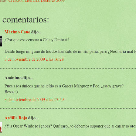
etas:
Creación Literaria
,
Lecturas 2009
 comentarios:
Máximo Cano
dijo...
¿Por que esa censura a Cela y Umbral?
Desde luego ninguno de los dos han sido de mi simpatía, pero ¿Nos haría mal l
3 de noviembre de 2009 a las 16:28
Anónimo dijo...
Pues a los únicos que he leído es a García Márquez y Poe, ¿estoy grave?
Besos :)
3 de noviembre de 2009 a las 17:59
Ardilla Roja
dijo...
¿Y a Oscar Wilde lo ignora? Qué raro, ¿o debemos suponer que al callar lo oto