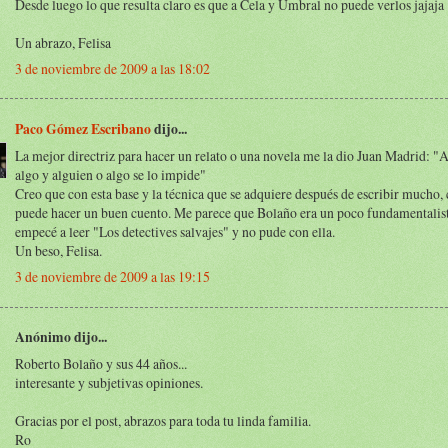
Desde luego lo que resulta claro es que a Cela y Umbral no puede verlos jajaja
Un abrazo, Felisa
3 de noviembre de 2009 a las 18:02
Paco Gómez Escribano
dijo...
La mejor directriz para hacer un relato o una novela me la dio Juan Madrid: "
algo y alguien o algo se lo impide"
Creo que con esta base y la técnica que se adquiere después de escribir mucho,
puede hacer un buen cuento. Me parece que Bolaño era un poco fundamentalist
empecé a leer "Los detectives salvajes" y no pude con ella.
Un beso, Felisa.
3 de noviembre de 2009 a las 19:15
Anónimo dijo...
Roberto Bolaño y sus 44 años...
interesante y subjetivas opiniones.
Gracias por el post, abrazos para toda tu linda familia.
Ro