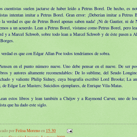
os cuentistas suelen jactarse de haber leído a Petrus Borel. De hecho, es n
istas intentan imitar a Petrus Borel. Gran error: ¡Deberían imitar a Petrus B
 la verdad es que de Petrus Borel apenas saben nada! ¡Ni de Gautier, ni de 
emos a un acuerdo. Lean a Petrus Borel, vístanse como Petrus Borel, pero lea
rd y a Marcel Schwob, sobre todo lean a Marcel Schwob y de éste pasen a A
 Borges.
 verdad es que con Edgar Allan Poe todos tendríamos de sobra.
Piensen en el punto número nueve. Uno debe pensar en el nueve. De ser posi
ibros y autores altamente recomendables: De lo sublime, del Seudo Longino
ichado y valiente Philip Sidney, cuya biografía escribió Lord Brooke; La a
, de Edgar Lee Masters; Suicidios ejemplares, de Enrique Vila-Matas.
Lean estos libros y lean también a Chéjov y a Raymond Carver, uno de los
ista que ha dado este siglo.
icado por
Felisa Moreno
en
15:30