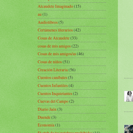
Alcaudete Imaginado
(15)
au
(1)
Audiolibros
(5)
Certámenes literarios
(42)
Cosas de Alcaudete
(33)
cosas de mis amigos
(22)
Cosas de mis amigos/as
(46)
Cosas de niños
(51)
Creación Literaria
(56)
Cuentos caníbales
(5)
Cuentos Infantiles
(4)
Cuentos Inquietantes
(2)
Cuevas del Campo
(2)
Diario Jaén
(3)
Duende
(3)
Economía
(1)
El club de las palabras prohibidas
(11)