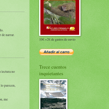
do.
r de narrar.
10€ +2€ de gastos de envío
Trece cuentos
 lectura no
inquietantes
 lo parecen,
ón, me