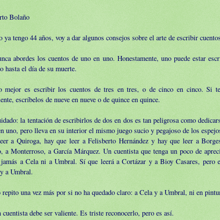
rto Bolaño
ya tengo 44 años, voy a dar algunos consejos sobre el arte de escribir cuento
unca abordes los cuentos de uno en uno. Honestamente, uno puede estar esc
o hasta el día de su muerte.
o mejor es escribir los cuentos de tres en tres, o de cinco en cinco. Si t
iente, escríbelos de nueve en nueve o de quince en quince.
idado: la tentación de escribirlos de dos en dos es tan peligrosa como dedicars
n uno, pero lleva en su interior el mismo juego sucio y pegajoso de los espej
leer a Quiroga, hay que leer a Felisberto Hernández y hay que leer a Borge
o, a Monterroso, a García Márquez. Un cuentista que tenga un poco de aprec
á jamás a Cela ni a Umbral. Sí que leerá a Cortázar y a Bioy Casares, pero
 y a Umbral.
 repito una vez más por si no ha quedado claro: a Cela y a Umbral, ni en pintu
 cuentista debe ser valiente. Es triste reconocerlo, pero es así.