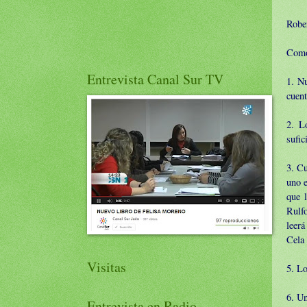
Robe
Como 
Entrevista Canal Sur TV
1. N
cuent
2. L
sufic
3. Cu
uno e
que 
Rulf
leer
Cela
Visitas
5. Lo
6. Un
Entrevista en Radio