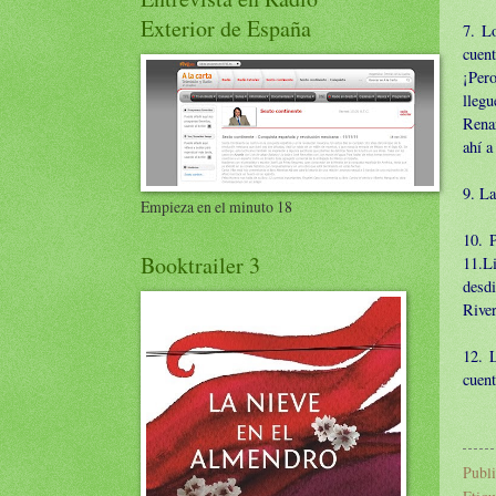
Exterior de España
7. L
cuent
¡Pero
llegu
Rena
ahí a
9. La
Empieza en el minuto 18
10. 
Booktrailer 3
11.L
desd
River
12. 
cuent
Publ