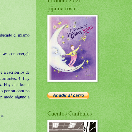
El duende del
pijama rosa
s.
ribiendo el mismo
e ves con energía
e a escribirlos de
os amantes. 4. Hay
s. Hay que leer a
io por su obra no
 en modo alguno a
Cuentos Caníbales
ra.