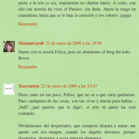
partir a la isla (o sea, imponerme no charlar tanto). A solas, con
ella (mi novela) he visto el Paraíso, sin duda. Ahora la tengo en
cuarentena; hasta que se le baje la emoción y los colores, jajajja
Responder
MarianGardi
22 de enero de 2009 a las 19:09
Suerte con tu novela Felisa, pero no abandones el blog del todo.
Besos
Responder
XoseAntón
22 de enero de 2009 a las 23:47
Dices tanto en tan poco, Felisa, que no se a que carta quedarme.
Pues cualquiera de las cosas, son tan vivas y darían para hablar...
¡buff! ¿qué quieres que te diga?, si eres tú quien las está
contando.
Ólvidemonos del despertador, que siempore dispara a matar; me
quedo con esa imagen, cuando los ángeles duermen, porque
despiertos, depiertos a veces parecen demonios