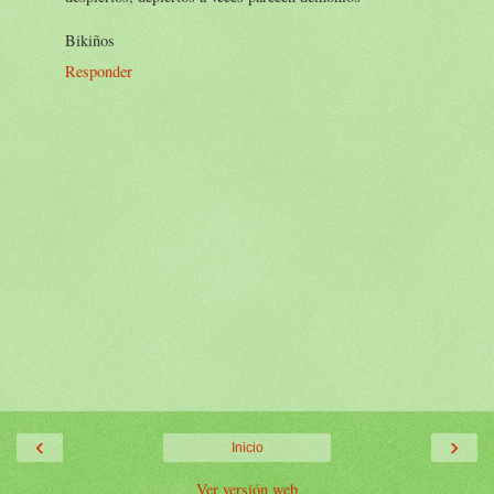
Bikiños
Responder
‹
›
Inicio
Ver versión web