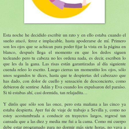
Esta noche he decidido escribir un rato y en ello estaba cuando el
sueño atacó, feroz e implacable, hasta apoderarse de mí. Primero
son los ojos que se achican para poder fijar la vista en la página en
blanco, después llega el momento en que los dedos siguen
tecleando pero tu cabeza no les ordena nada, es decir, escriben lo
que les da la gana. Las risas están garantizadas al día siguiente
cuenda releo lo escrito. Luego cierras un momentito los ojos, sólo
unos segundos te dices, hasta que te despiertas del cabezazo que
has dado, con dolor de cuello y sensación de desconcierto, como
debieron de sentirse Adán y Eva cuando los expulsaron del paraíso.
Si tú estabas ahí, casi dormida, tan relajadita…
Y diréis que sólo son las once, pero esta mañana a las cinco ya
estaba despierta. Ayer fui de viaje de trabajo a Sevilla y, como no
estoy acostumbrada a conducir en trayectos largos, regresé tan
cansada que a las diez y media me fui a la cama. Como mi cuerpo
debe estar programado para no dormir más siete horas, no vaya a