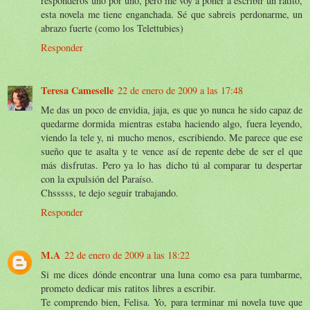
responderos uno por uno, pero me voy a poner a escribir un ratito,
esta novela me tiene enganchada. Sé que sabreis perdonarme, un
abrazo fuerte (como los Telettubies)
Responder
Teresa Cameselle
22 de enero de 2009 a las 17:48
Me das un poco de envidia, jaja, es que yo nunca he sido capaz de
quedarme dormida mientras estaba haciendo algo, fuera leyendo,
viendo la tele y, ni mucho menos, escribiendo. Me parece que ese
sueño que te asalta y te vence así de repente debe de ser el que
más disfrutas. Pero ya lo has dicho tú al comparar tu despertar
con la expulsión del Paraíso.
Chsssss, te dejo seguir trabajando.
Responder
M.A
22 de enero de 2009 a las 18:22
Si me dices dónde encontrar una luna como esa para tumbarme,
prometo dedicar mis ratitos libres a escribir.
Te comprendo bien, Felisa. Yo, para terminar mi novela tuve que