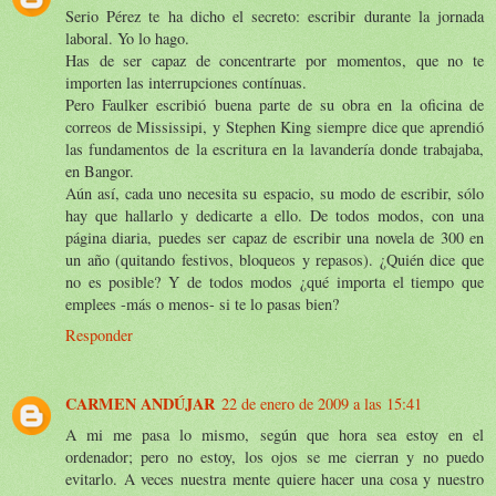
Serio Pérez te ha dicho el secreto: escribir durante la jornada
laboral. Yo lo hago.
Has de ser capaz de concentrarte por momentos, que no te
importen las interrupciones contínuas.
Pero Faulker escribió buena parte de su obra en la oficina de
correos de Mississipi, y Stephen King siempre dice que aprendió
las fundamentos de la escritura en la lavandería donde trabajaba,
en Bangor.
Aún así, cada uno necesita su espacio, su modo de escribir, sólo
hay que hallarlo y dedicarte a ello. De todos modos, con una
página diaria, puedes ser capaz de escribir una novela de 300 en
un año (quitando festivos, bloqueos y repasos). ¿Quién dice que
no es posible? Y de todos modos ¿qué importa el tiempo que
emplees -más o menos- si te lo pasas bien?
Responder
CARMEN ANDÚJAR
22 de enero de 2009 a las 15:41
A mi me pasa lo mismo, según que hora sea estoy en el
ordenador; pero no estoy, los ojos se me cierran y no puedo
evitarlo. A veces nuestra mente quiere hacer una cosa y nuestro