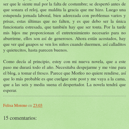
ser que le siente mal por la falta de costumbre; se despertó antes de
que sonara el reloj, que maldita la gracia que me hizo. Luego una
estupenda jornada laboral, bien aderezada con problemas varios y
prisas, estas últimas que no falten, y es que debo ser la única
funcionaria estresada, que también hay que ser tonta. Por la tarde
mis hijos me proporcionan el entretenimiento necesario para no
aburrirme, ellos son así de generosos. Ahora están acostados, hay
que ver qué guapos se ven los niños cuando duermen, así calladitos
y quietecitos, hasta parecen buenos.
Como decía al principio, estoy con mi nueva novela, que a este
paso me durará todo el año. Necesitaba despejarme y me vine para
el blog, a tomar el fresco. Parece que Morfeo no quiere rendirse, así
que lo más probable es que cuelgue este post y me vaya a la cama,
que a las seis y media suena el despertador. La novela tendrá que
esperar.
Felisa Moreno
en
23:03
15 comentarios: