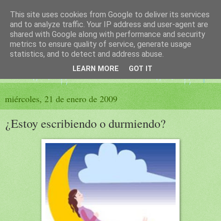
This site uses cookies from Google to deliver its services
El sueño de las palabras
and to analyze traffic. Your IP address and user-agent are
shared with Google along with performance and security
metrics to ensure quality of service, generate usage
PÁGINA LITERARIA DE FELISA MORENO
statistics, and to detect and address abuse.
LEARN MORE
GOT IT
▼
miércoles, 21 de enero de 2009
¿Estoy escribiendo o durmiendo?