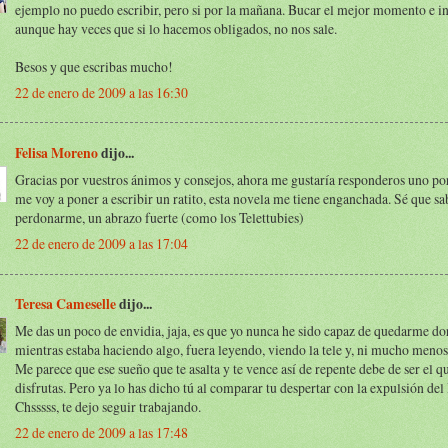
ejemplo no puedo escribir, pero si por la mañana. Bucar el mejor momento e in
aunque hay veces que si lo hacemos obligados, no nos sale.
Besos y que escribas mucho!
22 de enero de 2009 a las 16:30
Felisa Moreno
dijo...
Gracias por vuestros ánimos y consejos, ahora me gustaría responderos uno po
me voy a poner a escribir un ratito, esta novela me tiene enganchada. Sé que sa
perdonarme, un abrazo fuerte (como los Telettubies)
22 de enero de 2009 a las 17:04
Teresa Cameselle
dijo...
Me das un poco de envidia, jaja, es que yo nunca he sido capaz de quedarme d
mientras estaba haciendo algo, fuera leyendo, viendo la tele y, ni mucho menos
Me parece que ese sueño que te asalta y te vence así de repente debe de ser el 
disfrutas. Pero ya lo has dicho tú al comparar tu despertar con la expulsión del
Chsssss, te dejo seguir trabajando.
22 de enero de 2009 a las 17:48