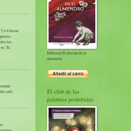
 5 ó 6 horas
quieres.
odos los
 yo. Te
Editorial El desván de la
memoria
jornada
El club de las
del café.
palabras prohibidas
go.
pciones