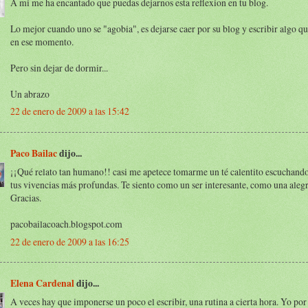
A mi me ha encantado que puedas dejarnos esta reflexion en tu blog.
Lo mejor cuando uno se "agobia", es dejarse caer por su blog y escribir algo qu
en ese momento.
Pero sin dejar de dormir...
Un abrazo
22 de enero de 2009 a las 15:42
Paco Bailac
dijo...
¡¡Qué relato tan humano!! casi me apetece tomarme un té calentito escuchand
tus vivencias más profundas. Te siento como un ser interesante, como una alegr
Gracias.
pacobailacoach.blogspot.com
22 de enero de 2009 a las 16:25
Elena Cardenal
dijo...
A veces hay que imponerse un poco el escribir, una rutina a cierta hora. Yo por