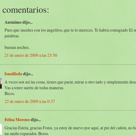
 comentarios:
Anónimo dijo...
Pues que sueeñes con los angelitos, que te lo mereces. Te habrá contagiado El s
palabras.
buenas noches.
21 de enero de 2009 a las 23:50
fonsilleda
dijo...
A veces son así las cosas, tienes que parar, mirar a otro lado y simplemente des
Vas a tenre suerte de todas maneras.
Bicos.
22 de enero de 2009 a las 0:37
Felisa Moreno
dijo...
Gracias Estela, gracias Fonsi, ya estoy de nuevo por aquí, al pie del cañón, no
un sueño reparador. Besos.