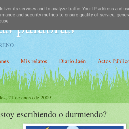
liver its services and to analyze traffic. Your IP address and u
rmance and security metrics to ensure quality of service, gene
as palabras
buse.
ORENO
ones
Mis relatos
Diario Jaén
Actos Públic
les, 21 de enero de 2009
stoy escribiendo o durmiendo?