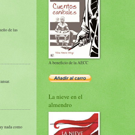
ueño de las
A beneficio de la AECC
cansar.
La nieve en el
almendro
 hay nada como