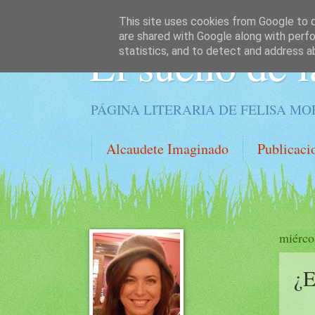
This site uses cookies from Google to de
are shared with Google along with perfo
El sueño de l
statistics, and to detect and address a
PÁGINA LITERARIA DE FELISA M
Alcaudete Imaginado
Publicaci
miérco
¿E