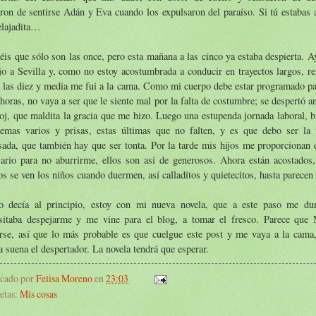
ron de sentirse Adán y Eva cuando los expulsaron del paraíso. Si tú estabas 
elajadita…
éis que sólo son las once, pero esta mañana a las cinco ya estaba despierta. Ay
jo a Sevilla y, como no estoy acostumbrada a conducir en trayectos largos, r
a las diez y media me fui a la cama. Como mi cuerpo debe estar programado p
 horas, no vaya a ser que le siente mal por la falta de costumbre; se despertó a
loj, que maldita la gracia que me hizo. Luego una estupenda jornada laboral, 
lemas varios y prisas, estas últimas que no falten, y es que debo ser la 
sada, que también hay que ser tonta. Por la tarde mis hijos me proporcionan 
sario para no aburrirme, ellos son así de generosos. Ahora están acostados
s se ven los niños cuando duermen, así calladitos y quietecitos, hasta parecen
 decía al principio, estoy con mi nueva novela, que a este paso me dur
sitaba despejarme y me vine para el blog, a tomar el fresco. Parece que 
irse, así que lo más probable es que cuelgue este post y me vaya a la cama,
 suena el despertador. La novela tendrá que esperar.
icado por
Felisa Moreno
en
23:03
etas:
Mis cosas