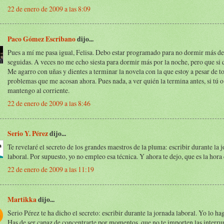
22 de enero de 2009 a las 8:09
Paco Gómez Escribano
dijo...
Pues a mí me pasa igual, Felisa. Debo estar programado para no dormir más de
seguidas. A veces no me echo siesta para dormir más por la noche, pero que si 
Me agarro con uñas y dientes a terminar la novela con la que estoy a pesar de t
problemas que me acosan ahora. Pues nada, a ver quién la termina antes, si tú o
mantengo al corriente.
22 de enero de 2009 a las 8:46
Serio Y. Pérez
dijo...
Te revelaré el secreto de los grandes maestros de la pluma: escribir durante la 
laboral. Por supuesto, yo no empleo esa técnica. Y ahora te dejo, que es la hora 
22 de enero de 2009 a las 11:19
Martikka
dijo...
Serio Pérez te ha dicho el secreto: escribir durante la jornada laboral. Yo lo ha
Has de ser capaz de concentrarte por momentos, que no te importen las interru