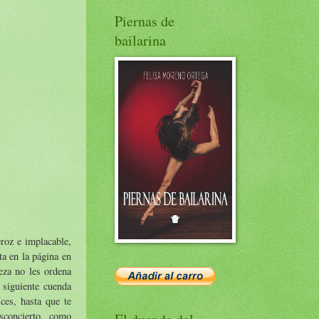
Piernas de
bailarina
eroz e implacable,
ta en la página en
eza no les ordena
a siguiente cuenda
ces, hasta que te
sconcierto, como