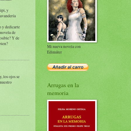
ipi, y
lavandería
o y dedicarte
 novela de
osible? Y de
bien?
Mi nueva novela con
Edimáter
, los ojos se
 nuestro
Arrugas en la
memoria