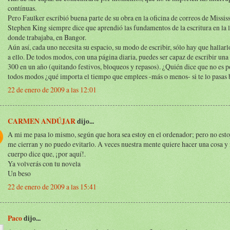
contínuas.
Pero Faulker escribió buena parte de su obra en la oficina de correos de Mississ
Stephen King siempre dice que aprendió las fundamentos de la escritura en la 
donde trabajaba, en Bangor.
Aún así, cada uno necesita su espacio, su modo de escribir, sólo hay que hallarl
a ello. De todos modos, con una página diaria, puedes ser capaz de escribir una
300 en un año (quitando festivos, bloqueos y repasos). ¿Quién dice que no es p
todos modos ¿qué importa el tiempo que emplees -más o menos- si te lo pasas 
22 de enero de 2009 a las 12:01
CARMEN ANDÚJAR
dijo...
A mi me pasa lo mismo, según que hora sea estoy en el ordenador; pero no estoy
me cierran y no puedo evitarlo. A veces nuestra mente quiere hacer una cosa y
cuerpo dice que, ¡por aquí!.
Ya volverás con tu novela
Un beso
22 de enero de 2009 a las 15:41
Paco
dijo...