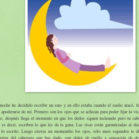
noche he decidido escribir un rato y en ello estaba cuando el sueño atacó, f
 apoderarse de mí. Primero son los ojos que se achican para poder fijar la vis
co, después llega el momento en que los dedos siguen tecleando pero tu cab
 es decir, escriben lo que les da la gana. Las risas están garantizadas al dí
o lo escrito. Luego cierras un momentito los ojos, sólo unos segundos te di
iertas del cabezazo que has dado, con dolor de cuello y sensación de de