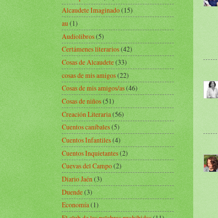
Alcaudete Imaginado
(15)
au
(1)
Audiolibros
(5)
Certámenes literarios
(42)
Cosas de Alcaudete
(33)
cosas de mis amigos
(22)
Cosas de mis amigos/as
(46)
Cosas de niños
(51)
Creación Literaria
(56)
Cuentos caníbales
(5)
Cuentos Infantiles
(4)
Cuentos Inquietantes
(2)
Cuevas del Campo
(2)
Diario Jaén
(3)
Duende
(3)
Economía
(1)
El club de las palabras prohibidas
(11)