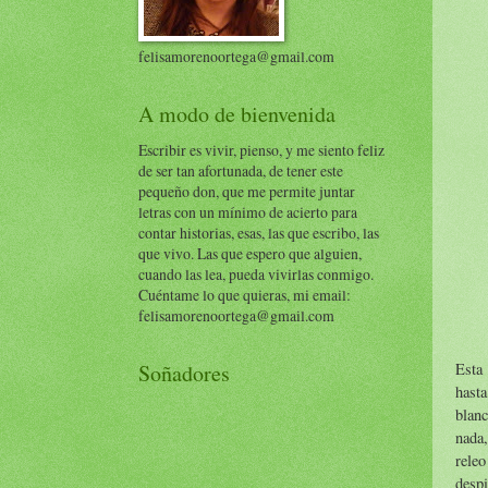
felisamorenoortega@gmail.com
A modo de bienvenida
Escribir es vivir, pienso, y me siento feliz
de ser tan afortunada, de tener este
pequeño don, que me permite juntar
letras con un mínimo de acierto para
contar historias, esas, las que escribo, las
que vivo. Las que espero que alguien,
cuando las lea, pueda vivirlas conmigo.
Cuéntame lo que quieras, mi email:
felisamorenoortega@gmail.com
Esta 
Soñadores
hasta
blan
nada,
rele
desp