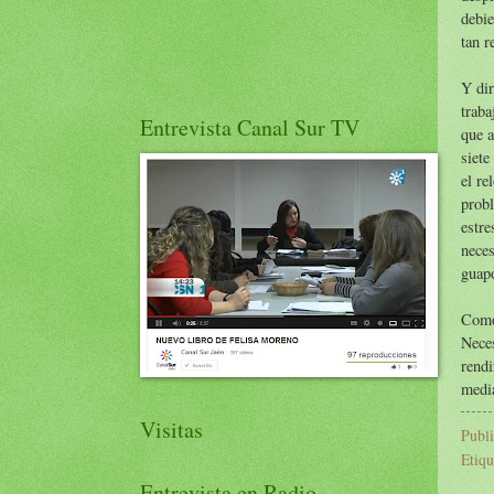
debie
tan r
Y dir
traba
Entrevista Canal Sur TV
que 
siete
el re
prob
estre
nece
guapo
Como
Nece
rend
media
Visitas
Publ
Etiqu
Entrevista en Radio