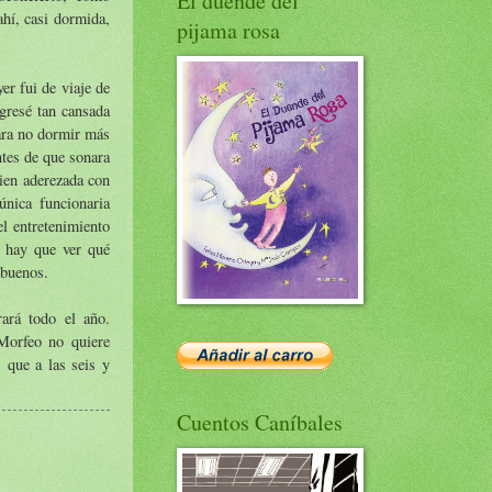
El duende del
ahí, casi dormida,
pijama rosa
er fui de viaje de
egresé tan cansada
ara no dormir más
ntes de que sonara
bien aderezada con
única funcionaria
el entretenimiento
, hay que ver qué
 buenos.
ará todo el año.
Morfeo no quiere
 que a las seis y
Cuentos Caníbales