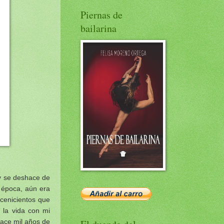
Piernas de
bailarina
 y se deshace de
 época, aún era
cenicientos que
 la vida con mi
Hace mil años de