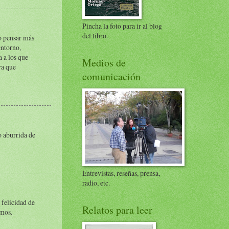
Pincha la foto para ir al blog
del libro.
no pensar más
entorno,
a a los que
Medios de
ra que
comunicación
o aburrida de
Entrevistas, reseñas, prensa,
radio, etc.
 felicidad de
Relatos para leer
emos.