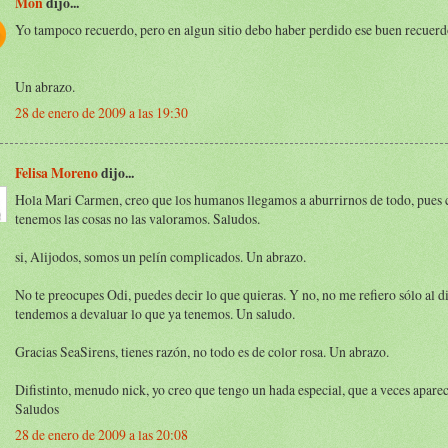
Mon
dijo...
Yo tampoco recuerdo, pero en algun sitio debo haber perdido ese buen recuer
Un abrazo.
28 de enero de 2009 a las 19:30
Felisa Moreno
dijo...
Hola Mari Carmen, creo que los humanos llegamos a aburrirnos de todo, pues
tenemos las cosas no las valoramos. Saludos.
si, Alijodos, somos un pelín complicados. Un abrazo.
No te preocupes Odi, puedes decir lo que quieras. Y no, no me refiero sólo al d
tendemos a devaluar lo que ya tenemos. Un saludo.
Gracias SeaSirens, tienes razón, no todo es de color rosa. Un abrazo.
Difistinto, menudo nick, yo creo que tengo un hada especial, que a veces aparec
Saludos
28 de enero de 2009 a las 20:08