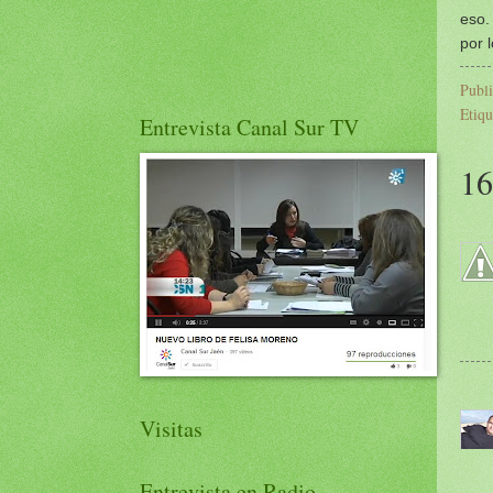
eso.
por 
Publ
Etiqu
Entrevista Canal Sur TV
16
Visitas
Entrevista en Radio