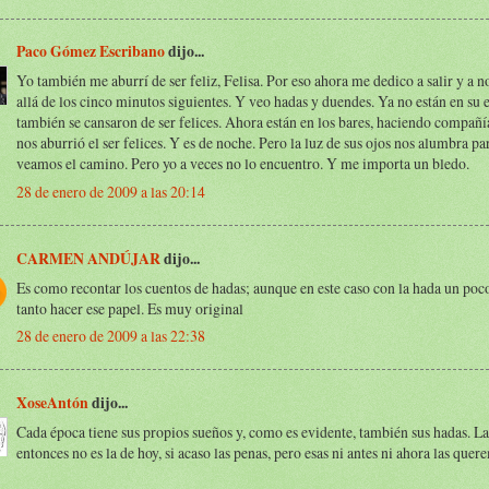
Paco Gómez Escribano
dijo...
Yo también me aburrí de ser feliz, Felisa. Por eso ahora me dedico a salir y a 
allá de los cinco minutos siguientes. Y veo hadas y duendes. Ya no están en su 
también se cansaron de ser felices. Ahora están en los bares, haciendo compañí
nos aburrió el ser felices. Y es de noche. Pero la luz de sus ojos nos alumbra pa
veamos el camino. Pero yo a veces no lo encuentro. Y me importa un bledo.
28 de enero de 2009 a las 20:14
CARMEN ANDÚJAR
dijo...
Es como recontar los cuentos de hadas; aunque en este caso con la hada un poc
tanto hacer ese papel. Es muy original
28 de enero de 2009 a las 22:38
XoseAntón
dijo...
Cada época tiene sus propios sueños y, como es evidente, también sus hadas. La
entonces no es la de hoy, si acaso las penas, pero esas ni antes ni ahora las quer