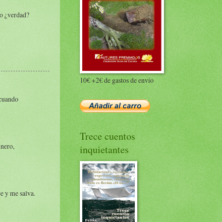
do ¿verdad?
10€ +2€ de gastos de envío
 cuando
Trece cuentos
inero,
inquietantes
e y me salva.