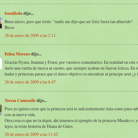
fonsilleda
dijo...
Buen micro, pero que triste: "nadie me dijo que ser feliz fuera tan aburrido".
Bicos
28 de enero de 2009 a las 2:11
Felisa Moreno
dijo...
Gracias Nyma, Juanma y Fonsi, por vuestros comentarios. En realidad en este 
darle una vuelta de tuerca al cuento, que siempre acaban en fueron felices. En 
hadas y princesas parace que el único objetivo es encontrar al principe azul ¿y
28 de enero de 2009 a las 8:47
Teresa Cameselle
dijo...
Pues yo quiero creer que la princesa será lo suficientemente lista como para sa
con su nueva vida.
Otra cosa es que no la dejen, ahí tenemos el ejemplo de la princesa Masako o,
lejos, la triste historia de Diana de Gales.
28 de enero de 2009 a las 11:42