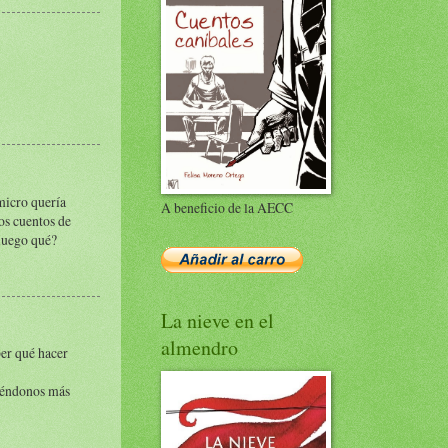
micro quería
A beneficio de la AECC
los cuentos de
 luego qué?
La nieve en el
almendro
ber qué hacer
 yéndonos más