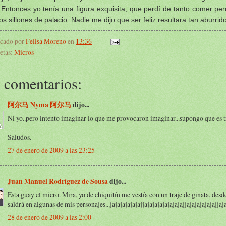
 Entonces yo tenía una figura exquisita, que perdí de tanto comer pe
los sillones de palacio. Nadie me dijo que ser feliz resultara tan aburrido
icado por
Felisa Moreno
en
13:36
etas:
Micros
 comentarios:
阿尔马 Nyma 阿尔马
dijo...
Ni yo..pero intento imaginar lo que me provocaron imaginar...supongo que es tr
Saludos.
27 de enero de 2009 a las 23:25
Juan Manuel Rodríguez de Sousa
dijo...
Esta guay el micro. Mira, yo de chiquitín me vestía con un traje de ginata, desd
saldrá en algunas de mis personajes...jajajajajajajjajajajajajajajajjajajajajajajjaj
28 de enero de 2009 a las 2:00