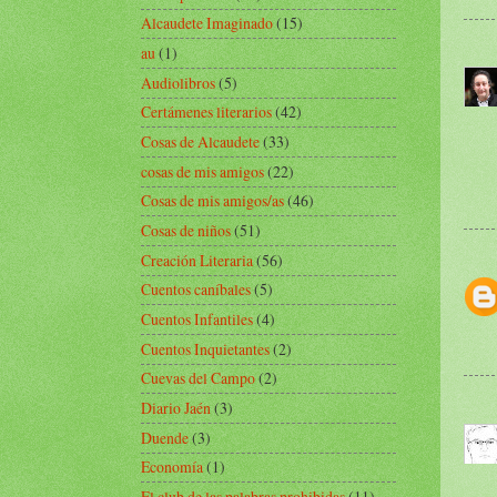
Alcaudete Imaginado
(15)
au
(1)
Audiolibros
(5)
Certámenes literarios
(42)
Cosas de Alcaudete
(33)
cosas de mis amigos
(22)
Cosas de mis amigos/as
(46)
Cosas de niños
(51)
Creación Literaria
(56)
Cuentos caníbales
(5)
Cuentos Infantiles
(4)
Cuentos Inquietantes
(2)
Cuevas del Campo
(2)
Diario Jaén
(3)
Duende
(3)
Economía
(1)
El club de las palabras prohibidas
(11)