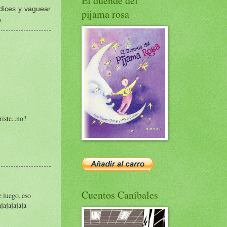
El duende del
rdices y vaguear
pijama rosa
.
iste...no?
Cuentos Caníbales
e luego, eso
ajajajajaja