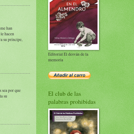
, me han
 le hacen
ra su príncipe,
Editorial El desván de la
memoria
s sea por que
El club de las
la su
palabras prohibidas