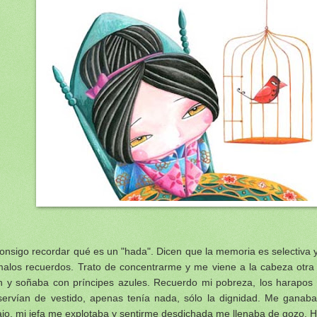
onsigo recordar qué es un "hada". Dicen que la memoria es selectiva
malos recuerdos. Trato de concentrarme y me viene a la cabeza otra
n y soñaba con príncipes azules. Recuerdo mi pobreza, los harapos 
ervían de vestido, apenas tenía nada, sólo la dignidad. Me ganaba
ajo, mi jefa me explotaba y sentirme desdichada me llenaba de gozo. 