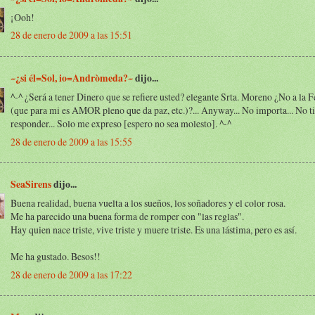
¡Ooh!
28 de enero de 2009 a las 15:51
~¿si él=Sol, io=Andròmeda?~
dijo...
^-^ ¿Será a tener Dinero que se refiere usted? elegante Srta. Moreno ¿No a la F
(que para mi es AMOR pleno que da paz, etc.)?... Anyway... No importa... No t
responder... Solo me expreso [espero no sea molesto]. ^-^
28 de enero de 2009 a las 15:55
SeaSirens
dijo...
Buena realidad, buena vuelta a los sueños, los soñadores y el color rosa.
Me ha parecido una buena forma de romper con "las reglas".
Hay quien nace triste, vive triste y muere triste. Es una lástima, pero es así.
Me ha gustado. Besos!!
28 de enero de 2009 a las 17:22