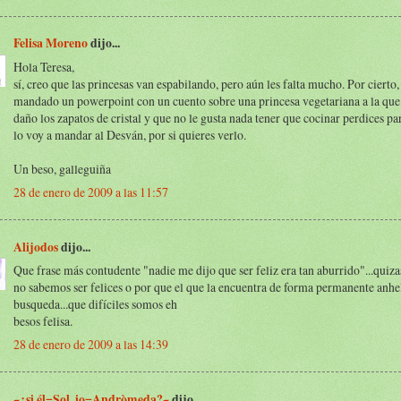
Felisa Moreno
dijo...
Hola Teresa,
sí, creo que las princesas van espabilando, pero aún les falta mucho. Por cierto
mandado un powerpoint con un cuento sobre una princesa vegetariana a la que
daño los zapatos de cristal y que no le gusta nada tener que cocinar perdices pa
lo voy a mandar al Desván, por si quieres verlo.
Un beso, galleguiña
28 de enero de 2009 a las 11:57
Alijodos
dijo...
Que frase más contudente "nadie me dijo que ser feliz era tan aburrido"...quiza
no sabemos ser felices o por que el que la encuentra de forma permanente anhe
busqueda...que difíciles somos eh
besos felisa.
28 de enero de 2009 a las 14:39
~¿si él=Sol, io=Andròmeda?~
dijo...