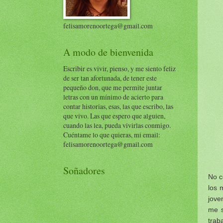
felisamorenoortega@gmail.com
A modo de bienvenida
Escribir es vivir, pienso, y me siento feliz
de ser tan afortunada, de tener este
pequeño don, que me permite juntar
letras con un mínimo de acierto para
contar historias, esas, las que escribo, las
que vivo. Las que espero que alguien,
cuando las lea, pueda vivirlas conmigo.
Cuéntame lo que quieras, mi email:
felisamorenoortega@gmail.com
Soñadores
No c
los 
jove
me s
trab