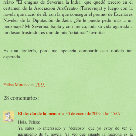
relato "El enigma de Severina la India" que quedó tercero en el
certamen de la Asociación ArsCreatio (Torrevieja) y luego con la
novela que nació de él, con la que conseguí el premio de Escritores
Noveles de la Diputación de Jaén. ¿Se le puede pedir más a un
personaje? Mi Severina, bajita y con trenza, toda su vida agarrada a
un deseo frustrado, es uno de mis "criaturas" favoritas.
Es una tontería, pero me apetecía compartir esta noticia tan
esperada.
Felisa Moreno
en
13:33
28 comentarios:
El desván de la memoria
30 de enero de 2009 a las 15:07
Hola, Felisa:
Ya sabes lo interesado y "deseoso" que yo estoy de ver el
nacimiento de tu novela. Ya veo que cuando la matrona es la