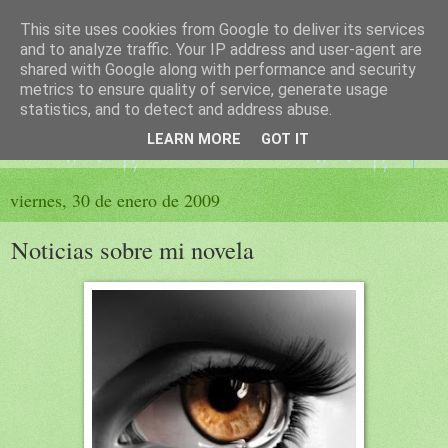
This site uses cookies from Google to deliver its services
El sueño de las palabras
and to analyze traffic. Your IP address and user-agent are
shared with Google along with performance and security
metrics to ensure quality of service, generate usage
PÁGINA LITERARIA DE FELISA MORENO
statistics, and to detect and address abuse.
LEARN MORE
GOT IT
▼
viernes, 30 de enero de 2009
Noticias sobre mi novela