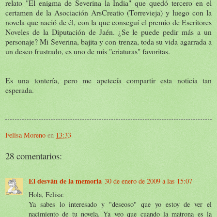
relato "El enigma de Severina la India" que quedó tercero en el
certamen de la Asociación ArsCreatio (Torrevieja) y luego con la
novela que nació de él, con la que conseguí el premio de Escritores
Noveles de la Diputación de Jaén. ¿Se le puede pedir más a un
personaje? Mi Severina, bajita y con trenza, toda su vida agarrada a
un deseo frustrado, es uno de mis "criaturas" favoritas.
Es una tontería, pero me apetecía compartir esta noticia tan
esperada.
Felisa Moreno
en
13:33
28 comentarios:
El desván de la memoria
30 de enero de 2009 a las 15:07
Hola, Felisa:
Ya sabes lo interesado y "deseoso" que yo estoy de ver el
nacimiento de tu novela. Ya veo que cuando la matrona es la