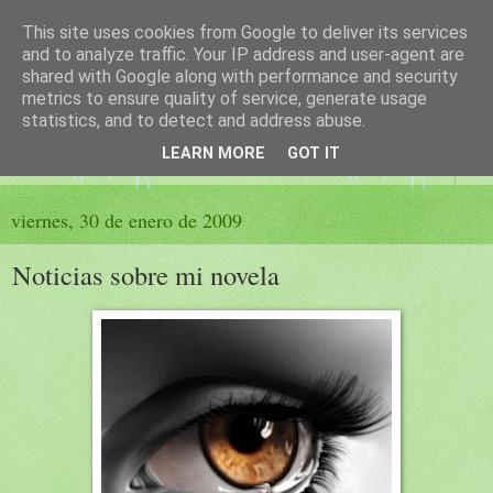
This site uses cookies from Google to deliver its services
El sueño de las palabras
and to analyze traffic. Your IP address and user-agent are
shared with Google along with performance and security
metrics to ensure quality of service, generate usage
PÁGINA LITERARIA DE FELISA MORENO
statistics, and to detect and address abuse.
LEARN MORE
GOT IT
▼
viernes, 30 de enero de 2009
Noticias sobre mi novela