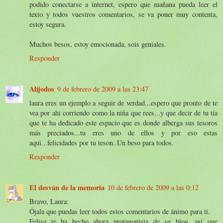
podido conectarse a internet, espero que mañana pueda leer el
texto y todos vuestros comentarios, se va poner muy contenta,
estoy segura.
Muchos besos, estoy emocionada, sois geniales.
Responder
Alijodos
9 de febrero de 2009 a las 23:47
laura eres un ejemplo a seguir de verdad...espero que pronto de te
vea por ahi corriendo como la niña que rees...y que decir de tu tía
que te ha dedicado este espacio que es donde alberga sus tesoros
más preciados...tu eres uno de ellos y por eso estas
aqui...felicidades por tu teson..Un beso para todos.
Responder
El desván de la memoria
10 de febrero de 2009 a las 0:12
Bravo, Laura:
Ójala que puedas leer todos estos comentarios de ánimo para ti.
Felisa te ha hecho ahora protagonista de su blog, así que