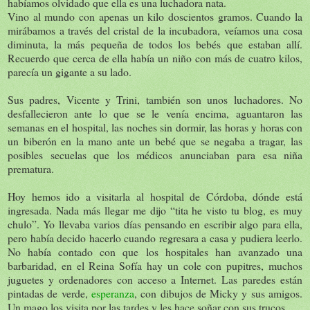
habíamos olvidado que ella es una luchadora nata.
Vino al mundo con apenas un kilo doscientos gramos. Cuando la
mirábamos a través del cristal de la incubadora, veíamos una cosa
diminuta, la más pequeña de todos los bebés que estaban allí.
Recuerdo que cerca de ella había un niño con más de cuatro kilos,
parecía un gigante a su lado.
Sus padres, Vicente y Trini, también son unos luchadores. No
desfallecieron ante lo que se le venía encima, aguantaron las
semanas en el hospital, las noches sin dormir, las horas y horas con
un biberón en la mano ante un bebé que se negaba a tragar, las
posibles secuelas que los médicos anunciaban para esa niña
prematura.
Hoy hemos ido a visitarla al hospital de Córdoba, dónde está
ingresada. Nada más llegar me dijo “tita he visto tu blog, es muy
chulo”. Yo llevaba varios días pensando en escribir algo para ella,
pero había decido hacerlo cuando regresara a casa y pudiera leerlo.
No había contado con que los hospitales han avanzado una
barbaridad, en el Reina Sofía hay un cole con pupitres, muchos
juguetes y ordenadores con acceso a Internet. Las paredes están
pintadas de verde,
esperanza
, con dibujos de Micky y sus amigos.
Un mago los visita por las tardes y les hace soñar con sus trucos.