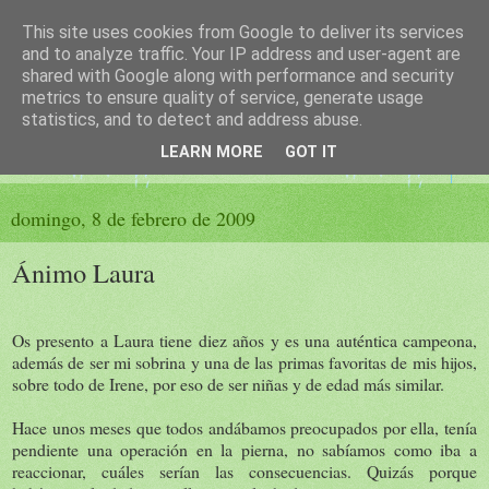
This site uses cookies from Google to deliver its services
El sueño de las palabras
and to analyze traffic. Your IP address and user-agent are
shared with Google along with performance and security
metrics to ensure quality of service, generate usage
PÁGINA LITERARIA DE FELISA MORENO
statistics, and to detect and address abuse.
LEARN MORE
GOT IT
▼
domingo, 8 de febrero de 2009
Ánimo Laura
Os presento a Laura tiene diez años y es una auténtica campeona,
además de ser mi sobrina y una de las primas favoritas de mis hijos,
sobre todo de Irene, por eso de ser niñas y de edad más similar.
Hace unos meses que todos andábamos preocupados por ella, tenía
pendiente una operación en la pierna, no sabíamos como iba a
reaccionar, cuáles serían las consecuencias. Quizás porque