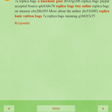
a knockout post
7a replica bags
r6v43g1i96 replica bags paypal
replica bags buy online
accepted Source q4c61i6s78
replica bags
replica
on amazon e4x28h1f03 More about the author j6s53x9l92
louis vuitton bags
7a replica bags meaning q1b82l7x75
Responder
‹
›
Inicio