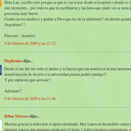
Hola Lau, escribo esto porque se que lo vas a leer desde el hospital o donde te 
este momento... por todo lo que te escribieron y las fotos que pude ver se nota 
personita muy fuerte.
Confia en los medicos y pedile a Dios que les de la sabiduria!! un abrazo gran
Argentina!!!
Fuerzas!... leandro!
9 de febrero de 2009 a las 21:22
Pugliesino
dijo...
Desde el sur del sur todo el ánimo y la fuerza que esa sonrisa es la mas hermos
manifestación de decirle a la adversidad pienso poder contigo!!
Y por supuesto que será así!!
Adelante!!
9 de febrero de 2009 a las 21:46
Felisa Moreno
dijo...
Muchas gracias a todos por el apoyo mostrado. Hoy Laura no ha podido conecta
internet, espero que mañana pueda leer el texto y todos vuestros comentarios, 