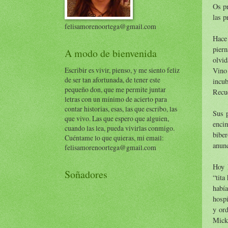
Os pr
las p
felisamorenoortega@gmail.com
Hace
piern
A modo de bienvenida
olvid
Escribir es vivir, pienso, y me siento feliz
Vino 
de ser tan afortunada, de tener este
incu
pequeño don, que me permite juntar
Recue
letras con un mínimo de acierto para
contar historias, esas, las que escribo, las
Sus p
que vivo. Las que espero que alguien,
enci
cuando las lea, pueda vivirlas conmigo.
bibe
Cuéntame lo que quieras, mi email:
anunc
felisamorenoortega@gmail.com
Hoy 
Soñadores
“tita
habí
hospi
y ord
Micky