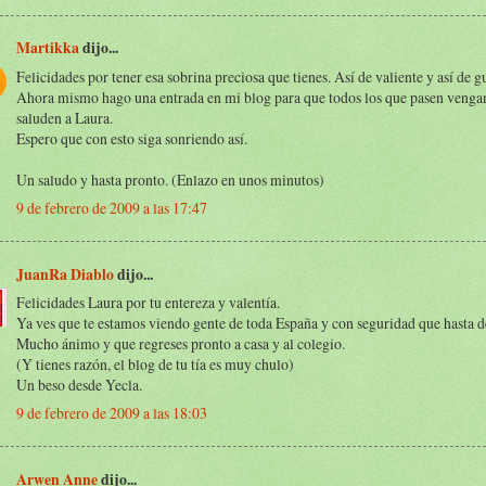
Martikka
dijo...
Felicidades por tener esa sobrina preciosa que tienes. Así de valiente y así de g
Ahora mismo hago una entrada en mi blog para que todos los que pasen venga
saluden a Laura.
Espero que con esto siga sonriendo así.
Un saludo y hasta pronto. (Enlazo en unos minutos)
9 de febrero de 2009 a las 17:47
JuanRa Diablo
dijo...
Felicidades Laura por tu entereza y valentía.
Ya ves que te estamos viendo gente de toda España y con seguridad que hasta de
Mucho ánimo y que regreses pronto a casa y al colegio.
(Y tienes razón, el blog de tu tía es muy chulo)
Un beso desde Yecla.
9 de febrero de 2009 a las 18:03
Arwen Anne
dijo...