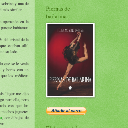
 sobrina y una de
Piernas de
ad más similar.
bailarina
a operación en la
s porque habíamos
del cristal de la
ue estaban allí.
e a su lado.
lo que se le venía
as y horas con un
s que los médicos
ás llegar me dijo
go para ella, pero
tado con que los
s, muchos juguetes
za
, con dibujos de
cos.