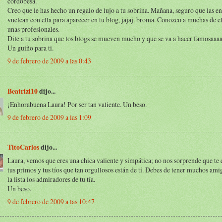
cordobesa.
Creo que le has hecho un regalo de lujo a tu sobrina. Mañana, seguro que las e
vuelcan con ella para aparecer en tu blog, jajaj. broma. Conozco a muchas de el
unas profesionales.
Dile a tu sobrina que los blogs se mueven mucho y que se va a hacer famosaaaa
Un guiño para ti.
9 de febrero de 2009 a las 0:43
Beatrizl10
dijo...
¡Enhorabuena Laura! Por ser tan valiente. Un beso.
9 de febrero de 2009 a las 1:09
TitoCarlos
dijo...
Laura, vemos que eres una chica valiente y simpática; no nos sorprende que te 
tus primos y tus tíos que tan orgullosos están de tí. Debes de tener muchos ami
la lista los admiradores de tu tía.
Un beso.
9 de febrero de 2009 a las 10:47