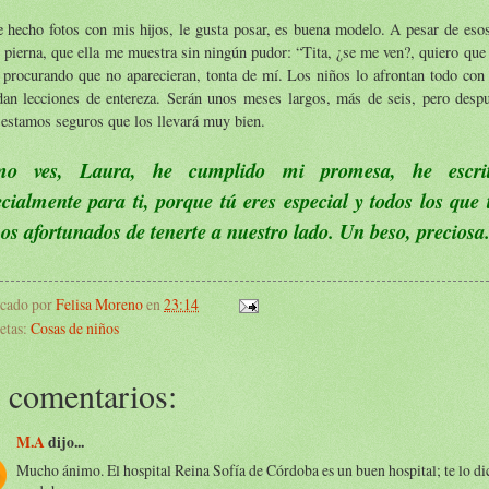
 hecho fotos con mis hijos, le gusta posar, es buena modelo. A pesar de esos
 pierna, que ella me muestra sin ningún pudor: “Tita, ¿se me ven?, quiero que 
procurando que no aparecieran, tonta de mí. Los niños lo afrontan todo con t
dan lecciones de entereza. Serán unos meses largos, más de seis, pero despu
 estamos seguros que los llevará muy bien.
o ves, Laura, he cumplido mi promesa, he escrit
ecialmente para ti, porque tú eres especial y todos los que
os afortunados de tenerte a nuestro lado. Un beso, preciosa
icado por
Felisa Moreno
en
23:14
etas:
Cosas de niños
 comentarios:
M.A
dijo...
Mucho ánimo. El hospital Reina Sofía de Córdoba es un buen hospital; te lo di