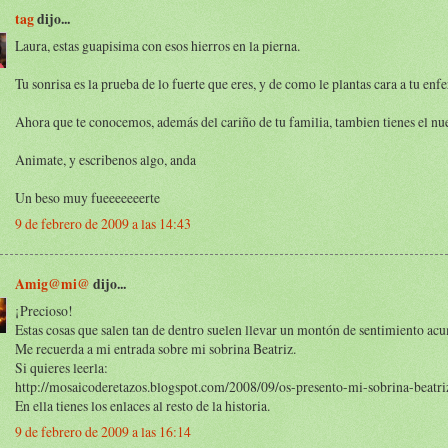
tag
dijo...
Laura, estas guapisima con esos hierros en la pierna.
Tu sonrisa es la prueba de lo fuerte que eres, y de como le plantas cara a tu en
Ahora que te conocemos, además del cariño de tu familia, tambien tienes el nue
Animate, y escribenos algo, anda
Un beso muy fueeeeeeerte
9 de febrero de 2009 a las 14:43
Amig@mi@
dijo...
¡Precioso!
Estas cosas que salen tan de dentro suelen llevar un montón de sentimiento acu
Me recuerda a mi entrada sobre mi sobrina Beatriz.
Si quieres leerla:
http://mosaicoderetazos.blogspot.com/2008/09/os-presento-mi-sobrina-beatri
En ella tienes los enlaces al resto de la historia.
9 de febrero de 2009 a las 16:14