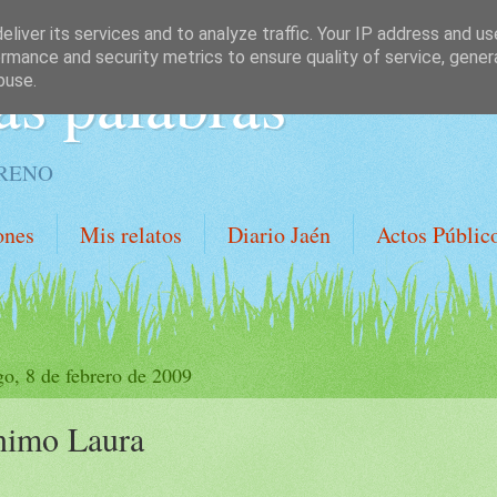
liver its services and to analyze traffic. Your IP address and u
rmance and security metrics to ensure quality of service, gene
as palabras
buse.
ORENO
ones
Mis relatos
Diario Jaén
Actos Públic
o, 8 de febrero de 2009
imo Laura