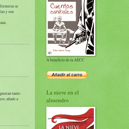
nfermeras se
las y son
aaa.
A beneficio de la AECC
La nieve en el
quieran tanto
gos; añade a
almendro