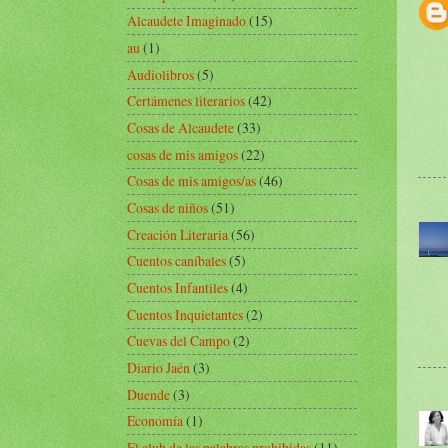
Alcaudete Imaginado
(15)
au
(1)
Audiolibros
(5)
Certámenes literarios
(42)
Cosas de Alcaudete
(33)
cosas de mis amigos
(22)
Cosas de mis amigos/as
(46)
Cosas de niños
(51)
Creación Literaria
(56)
Cuentos caníbales
(5)
Cuentos Infantiles
(4)
Cuentos Inquietantes
(2)
Cuevas del Campo
(2)
Diario Jaén
(3)
Duende
(3)
Economía
(1)
El club de las palabras prohibidas
(11)