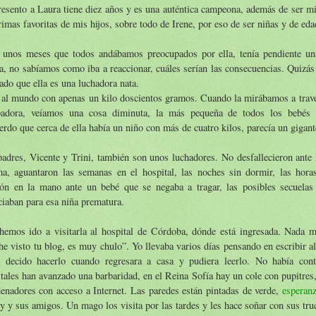
esento a Laura tiene diez años y es una auténtica campeona, además de ser mi
rimas favoritas de mis hijos, sobre todo de Irene, por eso de ser niñas y de ed
 unos meses que todos andábamos preocupados por ella, tenía pendiente un
a, no sabíamos como iba a reaccionar, cuáles serían las consecuencias. Quizá
ado que ella es una luchadora nata.
al mundo con apenas un kilo doscientos gramos. Cuando la mirábamos a través 
badora, veíamos una cosa diminuta, la más pequeña de todos los bebés q
rdo que cerca de ella había un niño con más de cuatro kilos, parecía un gigant
adres, Vicente y Trini, también son unos luchadores. No desfallecieron ante 
ma, aguantaron las semanas en el hospital, las noches sin dormir, las hor
rón en la mano ante un bebé que se negaba a tragar, las posibles secuela
iaban para esa niña prematura.
hemos ido a visitarla al hospital de Córdoba, dónde está ingresada. Nada m
 he visto tu blog, es muy chulo”. Yo llevaba varios días pensando en escribir al
a decido hacerlo cuando regresara a casa y pudiera leerlo. No había con
tales han avanzado una barbaridad, en el Reina Sofía hay un cole con pupitre
enadores con acceso a Internet. Las paredes están pintadas de verde,
esperan
 y sus amigos. Un mago los visita por las tardes y les hace soñar con sus tru