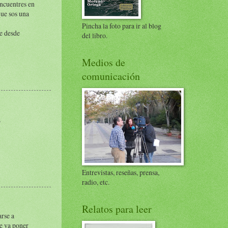
encuentres en
que sos una
Pincha la foto para ir al blog
de desde
del libro.
Medios de
comunicación
a
Entrevistas, reseñas, prensa,
radio, etc.
Relatos para leer
rse a
se va poner