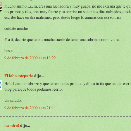
mucho ánimo Laura, eres una luchadora y muy guapa, no me extraña que te qui
tus primos y tíos, eres muy fuerte y tu sonrisa un sol en los días nublados, des
escribo hace un día malisimo, pero desde luego lo animas con esa sonrisa
cuidate mucho
Y a tí, decirte que teneis mucha suerte de tener una sobrina como Laura.
besos
9 de febrero de 2009 a las 18:22
El lobo estepario
dijo...
Hola Laura un abrazo y que te recuperes pronto...y dile a tu tía que te deje escri
blog para que todos podamos leerlo.
Un saludo.
9 de febrero de 2009 a las 21:11
leandro!
dijo...