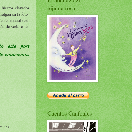
El duende del
pijama rosa
 hierros clavados
salgan en la foto”
anta naturalidad,
és de verla estos
o este post
 te conocemos
.
Cuentos Caníbales
ce una