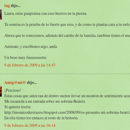
tag
dijo...
Laura, estas guapisima con esos hierros en la pierna.
Tu sonrisa es la prueba de lo fuerte que eres, y de como le plantas cara a tu en
Ahora que te conocemos, además del cariño de tu familia, tambien tienes el nue
Animate, y escribenos algo, anda
Un beso muy fueeeeeeerte
9 de febrero de 2009 a las 14:43
Amig@mi@
dijo...
¡Precioso!
Estas cosas que salen tan de dentro suelen llevar un montón de sentimiento acu
Me recuerda a mi entrada sobre mi sobrina Beatriz.
Si quieres leerla:
http://mosaicoderetazos.blogspot.com/2008/09/os-presento-mi-sobrina-beatri
En ella tienes los enlaces al resto de la historia.
9 de febrero de 2009 a las 16:14