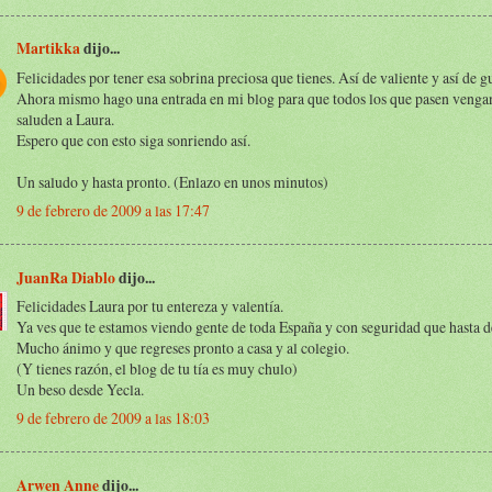
Martikka
dijo...
Felicidades por tener esa sobrina preciosa que tienes. Así de valiente y así de g
Ahora mismo hago una entrada en mi blog para que todos los que pasen venga
saluden a Laura.
Espero que con esto siga sonriendo así.
Un saludo y hasta pronto. (Enlazo en unos minutos)
9 de febrero de 2009 a las 17:47
JuanRa Diablo
dijo...
Felicidades Laura por tu entereza y valentía.
Ya ves que te estamos viendo gente de toda España y con seguridad que hasta de
Mucho ánimo y que regreses pronto a casa y al colegio.
(Y tienes razón, el blog de tu tía es muy chulo)
Un beso desde Yecla.
9 de febrero de 2009 a las 18:03
Arwen Anne
dijo...