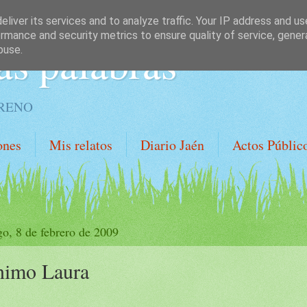
liver its services and to analyze traffic. Your IP address and u
rmance and security metrics to ensure quality of service, gene
as palabras
buse.
ORENO
ones
Mis relatos
Diario Jaén
Actos Públic
o, 8 de febrero de 2009
imo Laura