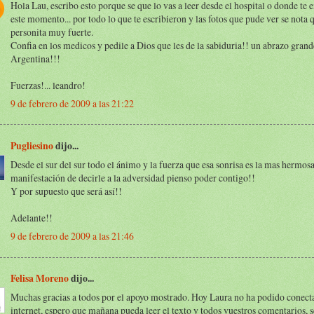
Hola Lau, escribo esto porque se que lo vas a leer desde el hospital o donde te 
este momento... por todo lo que te escribieron y las fotos que pude ver se nota 
personita muy fuerte.
Confia en los medicos y pedile a Dios que les de la sabiduria!! un abrazo gran
Argentina!!!
Fuerzas!... leandro!
9 de febrero de 2009 a las 21:22
Pugliesino
dijo...
Desde el sur del sur todo el ánimo y la fuerza que esa sonrisa es la mas hermos
manifestación de decirle a la adversidad pienso poder contigo!!
Y por supuesto que será así!!
Adelante!!
9 de febrero de 2009 a las 21:46
Felisa Moreno
dijo...
Muchas gracias a todos por el apoyo mostrado. Hoy Laura no ha podido conecta
internet, espero que mañana pueda leer el texto y todos vuestros comentarios, 