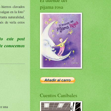
El duende del
pijama rosa
 hierros clavados
salgan en la foto”
anta naturalidad,
és de verla estos
o este post
 te conocemos
.
Cuentos Caníbales
ce una