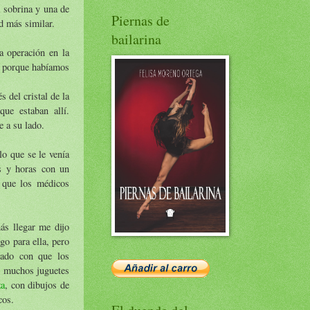
 sobrina y una de
Piernas de
ad más similar.
bailarina
a operación en la
s porque habíamos
del cristal de la
ue estaban allí.
e a su lado.
lo que se le venía
as y horas con un
s que los médicos
ás llegar me dijo
go para ella, pero
tado con que los
s, muchos juguetes
za
, con dibujos de
cos.