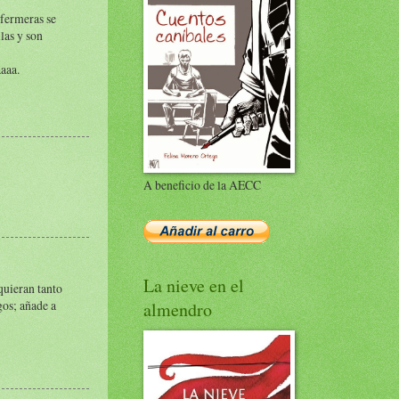
nfermeras se
las y son
aaa.
A beneficio de la AECC
La nieve en el
quieran tanto
gos; añade a
almendro