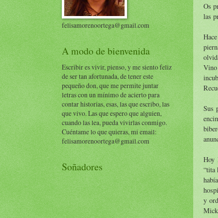
Os pr
las p
felisamorenoortega@gmail.com
Hace
piern
A modo de bienvenida
olvid
Escribir es vivir, pienso, y me siento feliz
Vino 
de ser tan afortunada, de tener este
incu
pequeño don, que me permite juntar
Recue
letras con un mínimo de acierto para
contar historias, esas, las que escribo, las
Sus p
que vivo. Las que espero que alguien,
enci
cuando las lea, pueda vivirlas conmigo.
bibe
Cuéntame lo que quieras, mi email:
anunc
felisamorenoortega@gmail.com
Hoy 
Soñadores
“tita
habí
hospi
y ord
Micky