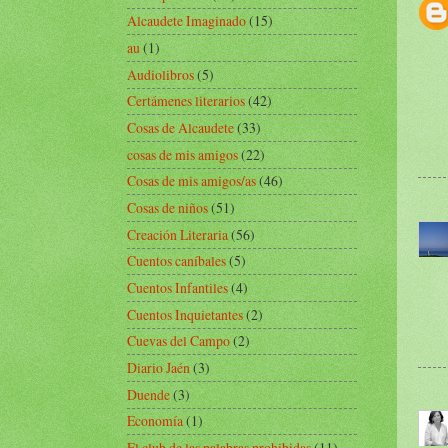
Alcaudete Imaginado
(15)
au
(1)
Audiolibros
(5)
Certámenes literarios
(42)
Cosas de Alcaudete
(33)
cosas de mis amigos
(22)
Cosas de mis amigos/as
(46)
Cosas de niños
(51)
Creación Literaria
(56)
Cuentos caníbales
(5)
Cuentos Infantiles
(4)
Cuentos Inquietantes
(2)
Cuevas del Campo
(2)
Diario Jaén
(3)
Duende
(3)
Economía
(1)
El club de las palabras prohibidas
(11)