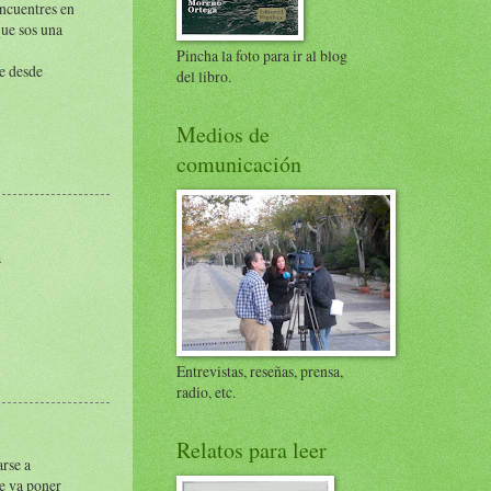
encuentres en
que sos una
Pincha la foto para ir al blog
de desde
del libro.
Medios de
comunicación
a
Entrevistas, reseñas, prensa,
radio, etc.
Relatos para leer
rse a
se va poner