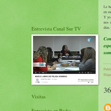
Le he
en su
Y yo 
nos 
días,
Entrevista Canal Sur TV
Com
esp
som
Publ
Etiqu
36
Visitas
Entrevista en Radio