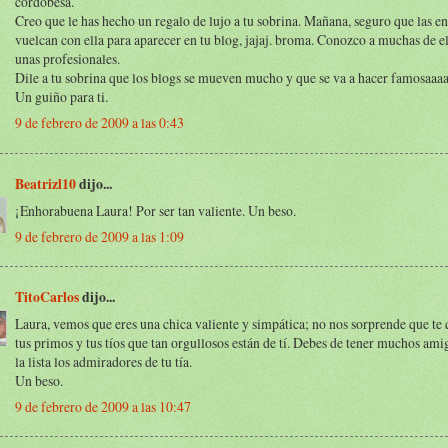
cordobesa.
Creo que le has hecho un regalo de lujo a tu sobrina. Mañana, seguro que las e
vuelcan con ella para aparecer en tu blog, jajaj. broma. Conozco a muchas de el
unas profesionales.
Dile a tu sobrina que los blogs se mueven mucho y que se va a hacer famosaaaa
Un guiño para ti.
9 de febrero de 2009 a las 0:43
Beatrizl10
dijo...
¡Enhorabuena Laura! Por ser tan valiente. Un beso.
9 de febrero de 2009 a las 1:09
TitoCarlos
dijo...
Laura, vemos que eres una chica valiente y simpática; no nos sorprende que te 
tus primos y tus tíos que tan orgullosos están de tí. Debes de tener muchos ami
la lista los admiradores de tu tía.
Un beso.
9 de febrero de 2009 a las 10:47