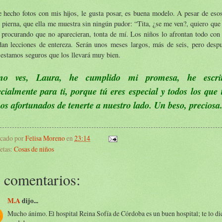
 hecho fotos con mis hijos, le gusta posar, es buena modelo. A pesar de esos
 pierna, que ella me muestra sin ningún pudor: “Tita, ¿se me ven?, quiero que 
procurando que no aparecieran, tonta de mí. Los niños lo afrontan todo con t
dan lecciones de entereza. Serán unos meses largos, más de seis, pero despu
 estamos seguros que los llevará muy bien.
o ves, Laura, he cumplido mi promesa, he escrit
ecialmente para ti, porque tú eres especial y todos los que
os afortunados de tenerte a nuestro lado. Un beso, preciosa
icado por
Felisa Moreno
en
23:14
etas:
Cosas de niños
 comentarios:
M.A
dijo...
Mucho ánimo. El hospital Reina Sofía de Córdoba es un buen hospital; te lo di