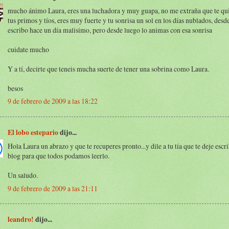
mucho ánimo Laura, eres una luchadora y muy guapa, no me extraña que te qui
tus primos y tíos, eres muy fuerte y tu sonrisa un sol en los días nublados, des
escribo hace un día malisimo, pero desde luego lo animas con esa sonrisa
cuidate mucho
Y a tí, decirte que teneis mucha suerte de tener una sobrina como Laura.
besos
9 de febrero de 2009 a las 18:22
El lobo estepario
dijo...
Hola Laura un abrazo y que te recuperes pronto...y dile a tu tía que te deje escri
blog para que todos podamos leerlo.
Un saludo.
9 de febrero de 2009 a las 21:11
leandro!
dijo...