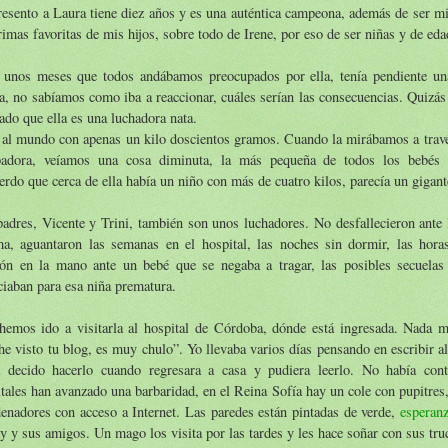
esento a Laura tiene diez años y es una auténtica campeona, además de ser mi
rimas favoritas de mis hijos, sobre todo de Irene, por eso de ser niñas y de ed
 unos meses que todos andábamos preocupados por ella, tenía pendiente un
a, no sabíamos como iba a reaccionar, cuáles serían las consecuencias. Quizá
ado que ella es una luchadora nata.
al mundo con apenas un kilo doscientos gramos. Cuando la mirábamos a través 
badora, veíamos una cosa diminuta, la más pequeña de todos los bebés q
rdo que cerca de ella había un niño con más de cuatro kilos, parecía un gigant
adres, Vicente y Trini, también son unos luchadores. No desfallecieron ante 
ma, aguantaron las semanas en el hospital, las noches sin dormir, las hor
rón en la mano ante un bebé que se negaba a tragar, las posibles secuela
iaban para esa niña prematura.
hemos ido a visitarla al hospital de Córdoba, dónde está ingresada. Nada m
 he visto tu blog, es muy chulo”. Yo llevaba varios días pensando en escribir al
a decido hacerlo cuando regresara a casa y pudiera leerlo. No había con
tales han avanzado una barbaridad, en el Reina Sofía hay un cole con pupitre
enadores con acceso a Internet. Las paredes están pintadas de verde,
esperan
 y sus amigos. Un mago los visita por las tardes y les hace soñar con sus tru