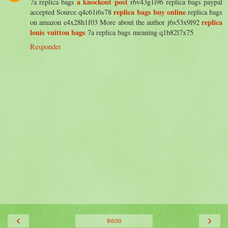
a knockout post
7a replica bags
r6v43g1i96 replica bags paypal
replica bags buy online
accepted Source q4c61i6s78
replica bags
replica
on amazon e4x28h1f03 More about the author j6s53x9l92
louis vuitton bags
7a replica bags meaning q1b82l7x75
Responder
‹
›
Inicio