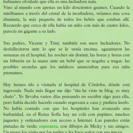
habíamos olvidado que ella es una luchadora nata.
Vino al mundo con apenas un kilo doscientos gramos. Cuando la
mirábamos a través del cristal de la incubadora, veíamos una cosa
diminuta, la más pequeña de todos los bebés que estaban allí.
Recuerdo que cerca de ella había un niño con más de cuatro kilos,
parecía un gigante a su lado.
Sus padres, Vicente y Trini, también son unos luchadores. No
desfallecieron ante lo que se le venía encima, aguantaron las
semanas en el hospital, las noches sin dormir, las horas y horas con
un biberón en la mano ante un bebé que se negaba a tragar, las
posibles secuelas que los médicos anunciaban para esa niña
prematura.
Hoy hemos ido a visitarla al hospital de Córdoba, dónde está
ingresada. Nada más llegar me dijo “tita he visto tu blog, es muy
chulo”. Yo llevaba varios días pensando en escribir algo para ella,
pero había decido hacerlo cuando regresara a casa y pudiera leerlo.
No había contado con que los hospitales han avanzado una
barbaridad, en el Reina Sofía hay un cole con pupitres, muchos
juguetes y ordenadores con acceso a Internet. Las paredes están
pintadas de verde,
esperanza
, con dibujos de Micky y sus amigos.
Un mago los visita por las tardes y les hace soñar con sus trucos.