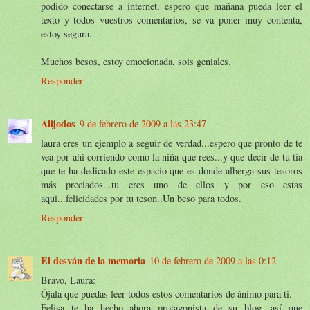
podido conectarse a internet, espero que mañana pueda leer el
texto y todos vuestros comentarios, se va poner muy contenta,
estoy segura.
Muchos besos, estoy emocionada, sois geniales.
Responder
Alijodos
9 de febrero de 2009 a las 23:47
laura eres un ejemplo a seguir de verdad...espero que pronto de te
vea por ahi corriendo como la niña que rees...y que decir de tu tía
que te ha dedicado este espacio que es donde alberga sus tesoros
más preciados...tu eres uno de ellos y por eso estas
aqui...felicidades por tu teson..Un beso para todos.
Responder
El desván de la memoria
10 de febrero de 2009 a las 0:12
Bravo, Laura:
Ójala que puedas leer todos estos comentarios de ánimo para ti.
Felisa te ha hecho ahora protagonista de su blog, así que