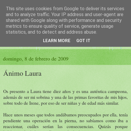
This site uses cookies from Google to deliver its services
El sueño de las palabras
and to analyze traffic. Your IP address and user-agent are
shared with Google along with performance and security
metrics to ensure quality of service, generate usage
PÁGINA LITERARIA DE FELISA MORENO
statistics, and to detect and address abuse.
LEARN MORE
GOT IT
▼
domingo, 8 de febrero de 2009
Ánimo Laura
Os presento a Laura tiene diez años y es una auténtica campeona,
además de ser mi sobrina y una de las primas favoritas de mis hijos,
sobre todo de Irene, por eso de ser niñas y de edad más similar.
Hace unos meses que todos andábamos preocupados por ella, tenía
pendiente una operación en la pierna, no sabíamos como iba a
reaccionar, cuáles serían las consecuencias. Quizás porque