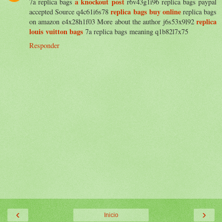
a knockout post
7a replica bags
r6v43g1i96 replica bags paypal
replica bags buy online
accepted Source q4c61i6s78
replica bags
replica
on amazon e4x28h1f03 More about the author j6s53x9l92
louis vuitton bags
7a replica bags meaning q1b82l7x75
Responder
‹
›
Inicio