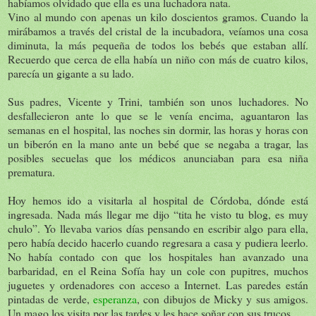
habíamos olvidado que ella es una luchadora nata.
Vino al mundo con apenas un kilo doscientos gramos. Cuando la
mirábamos a través del cristal de la incubadora, veíamos una cosa
diminuta, la más pequeña de todos los bebés que estaban allí.
Recuerdo que cerca de ella había un niño con más de cuatro kilos,
parecía un gigante a su lado.
Sus padres, Vicente y Trini, también son unos luchadores. No
desfallecieron ante lo que se le venía encima, aguantaron las
semanas en el hospital, las noches sin dormir, las horas y horas con
un biberón en la mano ante un bebé que se negaba a tragar, las
posibles secuelas que los médicos anunciaban para esa niña
prematura.
Hoy hemos ido a visitarla al hospital de Córdoba, dónde está
ingresada. Nada más llegar me dijo “tita he visto tu blog, es muy
chulo”. Yo llevaba varios días pensando en escribir algo para ella,
pero había decido hacerlo cuando regresara a casa y pudiera leerlo.
No había contado con que los hospitales han avanzado una
barbaridad, en el Reina Sofía hay un cole con pupitres, muchos
juguetes y ordenadores con acceso a Internet. Las paredes están
pintadas de verde,
esperanza
, con dibujos de Micky y sus amigos.
Un mago los visita por las tardes y les hace soñar con sus trucos.