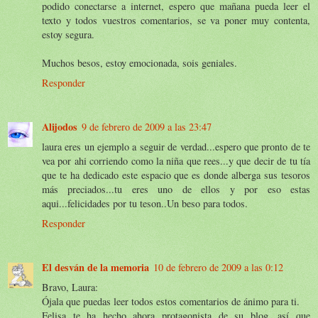
podido conectarse a internet, espero que mañana pueda leer el
texto y todos vuestros comentarios, se va poner muy contenta,
estoy segura.
Muchos besos, estoy emocionada, sois geniales.
Responder
Alijodos
9 de febrero de 2009 a las 23:47
laura eres un ejemplo a seguir de verdad...espero que pronto de te
vea por ahi corriendo como la niña que rees...y que decir de tu tía
que te ha dedicado este espacio que es donde alberga sus tesoros
más preciados...tu eres uno de ellos y por eso estas
aqui...felicidades por tu teson..Un beso para todos.
Responder
El desván de la memoria
10 de febrero de 2009 a las 0:12
Bravo, Laura:
Ójala que puedas leer todos estos comentarios de ánimo para ti.
Felisa te ha hecho ahora protagonista de su blog, así que