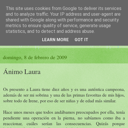
This site uses cookies from Google to deliver its services
El sueño de las palabras
and to analyze traffic. Your IP address and user-agent are
shared with Google along with performance and security
metrics to ensure quality of service, generate usage
PÁGINA LITERARIA DE FELISA MORENO
statistics, and to detect and address abuse.
LEARN MORE
GOT IT
▼
domingo, 8 de febrero de 2009
Ánimo Laura
Os presento a Laura tiene diez años y es una auténtica campeona,
además de ser mi sobrina y una de las primas favoritas de mis hijos,
sobre todo de Irene, por eso de ser niñas y de edad más similar.
Hace unos meses que todos andábamos preocupados por ella, tenía
pendiente una operación en la pierna, no sabíamos como iba a
reaccionar, cuáles serían las consecuencias. Quizás porque