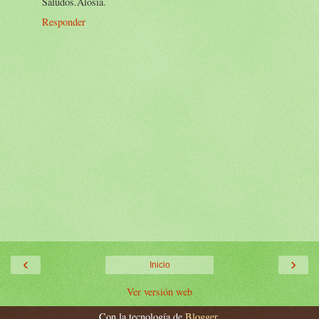
Saludos.Alosia.
Responder
‹
›
Inicio
Ver versión web
Con la tecnología de
Blogger
.