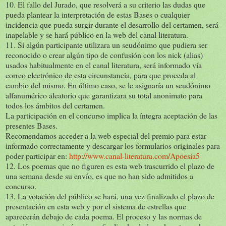
10. El fallo del Jurado, que resolverá a su criterio las dudas que
pueda plantear la interpretación de estas Bases o cualquier
incidencia que pueda surgir durante el desarrollo del certamen, será
inapelable y se hará público en la web del canal literatura.
11. Si algún participante utilizara un seudónimo que pudiera ser
reconocido o crear algún tipo de confusión con los nick (alias)
usados habitualmente en el canal literatura, será informado vía
correo electrónico de esta circunstancia, para que proceda al
cambio del mismo. En último caso, se le asignaría un seudónimo
alfanumérico aleatorio que garantizara su total anonimato para
todos los ámbitos del certamen.
La participación en el concurso implica la íntegra aceptación de las
presentes Bases.
Recomendamos acceder a la web especial del premio para estar
informado correctamente y descargar los formularios originales para
poder participar en:
http://www.canal-literatura.com/Apoesia5
12. Los poemas que no figuren es esta web trascurrido el plazo de
una semana desde su envío, es que no han sido admitidos a
concurso.
13. La votación del público se hará, una vez finalizado el plazo de
presentación en esta web y por el sistema de estrellas que
aparecerán debajo de cada poema. El proceso y las normas de