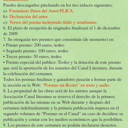
Puedes descargarlos pinchando en los tres enlaces siguientes:
a)-
Formulario Datos del Autor-PLICA
b)-
Declaración del autor
c)-
Versos del poema incluyendo título y seudónimo.
6. El plazo de recepción de originales finalizará el 1 de diciembre
de 2009
7. Se otorgarán tres premios que consistirán (de momento) en:
• Primer premio: 200 euros, trofeo
• Segundo premio: 100 euros, trofeo
• Tercer premio: 50 euros, trofeo
• Premio especial del publico: Trofeo y la dotación de este premio
que será la aportación de los usuarios del Canal Literatura, durante
la celebración del certamen.
Todos los poemas finalistas y ganadores pasarán a formar parte de
la sección en la Web:
“Poemas sin Rostro” en texto y audio.
8. La propiedad de las obras será de los autores aunque la
Asociación Canal literatura se reserva el derecho de la primera
publicación de las mismas en su Web durante y después del
certamen indefinidamente y la primera publicación impresa en el
segundo volumen de “Poemas en el Canal” en caso de decidirse su
publicación y contar con los medios económicos que la posibiliten.
9. Los premios de este certamen no podrán declararse desiertos.