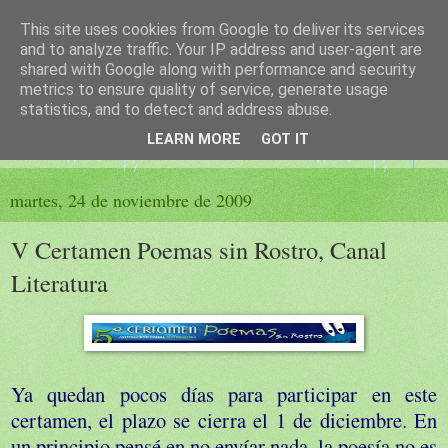
This site uses cookies from Google to deliver its services
El sueño de las palabras
and to analyze traffic. Your IP address and user-agent are
shared with Google along with performance and security
metrics to ensure quality of service, generate usage
PÁGINA LITERARIA DE FELISA MORENO
statistics, and to detect and address abuse.
LEARN MORE
GOT IT
▼
martes, 24 de noviembre de 2009
V Certamen Poemas sin Rostro, Canal
Literatura
Ya quedan pocos días para participar en este
certamen, el plazo se cierra el 1 de diciembre. En
un principio pensé en no envíar nada, la poesía no es