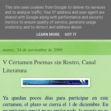
This site uses cookies from Google to deliver its services
El sueño de las palabras
and to analyze traffic. Your IP address and user-agent are
shared with Google along with performance and security
metrics to ensure quality of service, generate usage
PÁGINA LITERARIA DE FELISA MORENO
statistics, and to detect and address abuse.
LEARN MORE
GOT IT
▼
martes, 24 de noviembre de 2009
V Certamen Poemas sin Rostro, Canal
Literatura
Ya quedan pocos días para participar en este
certamen, el plazo se cierra el 1 de diciembre. En
un principio pensé en no envíar nada, la poesía no es