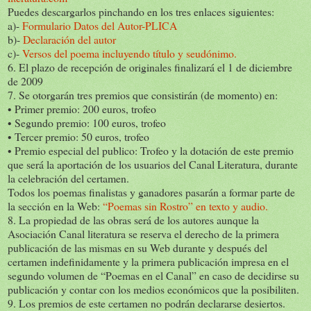
Puedes descargarlos pinchando en los tres enlaces siguientes:
a)-
Formulario Datos del Autor-PLICA
b)-
Declaración del autor
c)-
Versos del poema incluyendo título y seudónimo.
6. El plazo de recepción de originales finalizará el 1 de diciembre
de 2009
7. Se otorgarán tres premios que consistirán (de momento) en:
• Primer premio: 200 euros, trofeo
• Segundo premio: 100 euros, trofeo
• Tercer premio: 50 euros, trofeo
• Premio especial del publico: Trofeo y la dotación de este premio
que será la aportación de los usuarios del Canal Literatura, durante
la celebración del certamen.
Todos los poemas finalistas y ganadores pasarán a formar parte de
la sección en la Web:
“Poemas sin Rostro” en texto y audio.
8. La propiedad de las obras será de los autores aunque la
Asociación Canal literatura se reserva el derecho de la primera
publicación de las mismas en su Web durante y después del
certamen indefinidamente y la primera publicación impresa en el
segundo volumen de “Poemas en el Canal” en caso de decidirse su
publicación y contar con los medios económicos que la posibiliten.
9. Los premios de este certamen no podrán declararse desiertos.