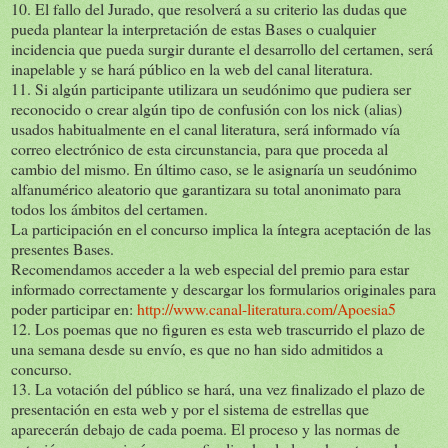
10. El fallo del Jurado, que resolverá a su criterio las dudas que
pueda plantear la interpretación de estas Bases o cualquier
incidencia que pueda surgir durante el desarrollo del certamen, será
inapelable y se hará público en la web del canal literatura.
11. Si algún participante utilizara un seudónimo que pudiera ser
reconocido o crear algún tipo de confusión con los nick (alias)
usados habitualmente en el canal literatura, será informado vía
correo electrónico de esta circunstancia, para que proceda al
cambio del mismo. En último caso, se le asignaría un seudónimo
alfanumérico aleatorio que garantizara su total anonimato para
todos los ámbitos del certamen.
La participación en el concurso implica la íntegra aceptación de las
presentes Bases.
Recomendamos acceder a la web especial del premio para estar
informado correctamente y descargar los formularios originales para
poder participar en:
http://www.canal-literatura.com/Apoesia5
12. Los poemas que no figuren es esta web trascurrido el plazo de
una semana desde su envío, es que no han sido admitidos a
concurso.
13. La votación del público se hará, una vez finalizado el plazo de
presentación en esta web y por el sistema de estrellas que
aparecerán debajo de cada poema. El proceso y las normas de