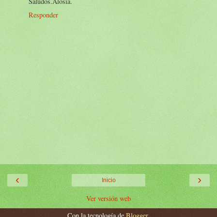
Saludos.Alosia.
Responder
‹
›
Inicio
Ver versión web
Con la tecnología de
Blogger
.