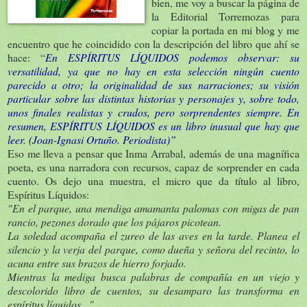
bien, me voy a buscar la página de
la Editorial Torremozas para
copiar la portada en mi blog y me
encuentro que he coincidido con la descripción del libro que ahí se
hace: “
En ESPÍRITUS LÍQUIDOS podemos observar: su
versatilidad, ya que no hay en esta selección ningún cuento
parecido a otro; la originalidad de sus narraciones; su visión
particular sobre las distintas historias y personajes y, sobre todo,
unos finales realistas y crudos, pero sorprendentes siempre. En
resumen, ESPÍRITUS LÍQUIDOS es un libro inusual que hay que
leer. (Joan-Ignasi Ortuño. Periodista)”
Eso me lleva a pensar que Inma Arrabal, además de una magnífica
poeta, es una narradora con recursos, capaz de sorprender en cada
cuento. Os dejo una muestra, el micro que da título al libro,
Espíritus Líquidos:
"En el parque, una mendiga amamanta palomas con migas de pan
rancio, pezones dorado que los pájaros picotean.
La soledad acompaña el zureo de las aves en la tarde. Planea el
silencio y la verja del parque, como dueña y señora del recinto, lo
acuna entre sus brazos de hierro forjado.
Mientras la mediga busca palabras de compañía en un viejo y
descolorido libro de cuentos, su desamparo las transforma en
espíritus líquidos..."