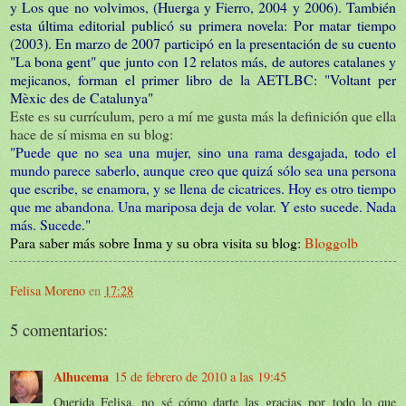
y Los que no volvimos, (Huerga y Fierro, 2004 y 2006). También
esta última editorial publicó su primera novela: Por matar tiempo
(2003). En marzo de 2007 participó en la presentación de su cuento
"La bona gent" que junto con 12 relatos más, de autores catalanes y
mejicanos, forman el primer libro de la AETLBC: "Voltant per
Mèxic des de Catalunya"
Este es su currículum, pero a mí me gusta más la definición que ella
hace de sí misma en su blog:
"Puede que no sea una mujer, sino una rama desgajada, todo el
mundo parece saberlo, aunque creo que quizá sólo sea una persona
que escribe, se enamora, y se llena de cicatrices. Hoy es otro tiempo
que me abandona. Una mariposa deja de volar. Y esto sucede. Nada
más. Sucede."
Para saber más sobre Inma y su obra visita su blog:
Bloggolb
Felisa Moreno
en
17:28
5 comentarios:
Alhucema
15 de febrero de 2010 a las 19:45
Querida Felisa, no sé cómo darte las gracias por todo lo que