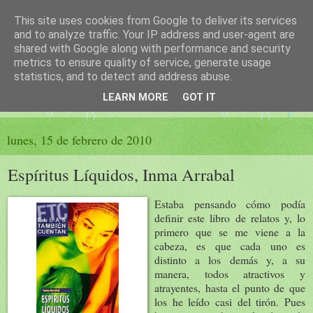
This site uses cookies from Google to deliver its services
El sueño de las palabras
and to analyze traffic. Your IP address and user-agent are
shared with Google along with performance and security
metrics to ensure quality of service, generate usage
PÁGINA LITERARIA DE FELISA MORENO
statistics, and to detect and address abuse.
LEARN MORE
GOT IT
▼
lunes, 15 de febrero de 2010
Espíritus Líquidos, Inma Arrabal
Estaba pensando cómo podía
definir este libro de relatos y, lo
primero que se me viene a la
cabeza, es que cada uno es
distinto a los demás y, a su
manera, todos atractivos y
atrayentes, hasta el punto de que
los he leído casi del tirón. Pues