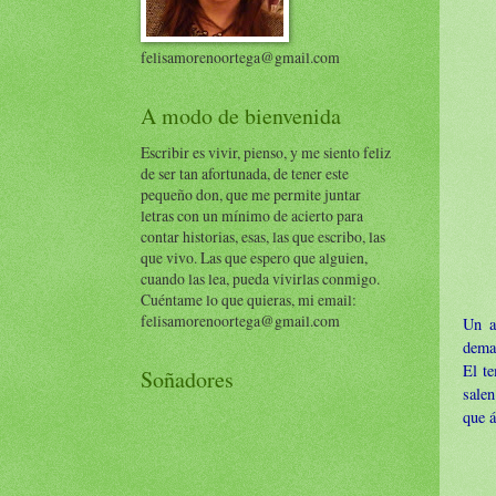
felisamorenoortega@gmail.com
A modo de bienvenida
Escribir es vivir, pienso, y me siento feliz
de ser tan afortunada, de tener este
pequeño don, que me permite juntar
letras con un mínimo de acierto para
contar historias, esas, las que escribo, las
que vivo. Las que espero que alguien,
cuando las lea, pueda vivirlas conmigo.
Cuéntame lo que quieras, mi email:
felisamorenoortega@gmail.com
Un a
demas
El t
Soñadores
salen
que á