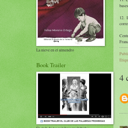
bases
12. 
corre
Cent
Franc
La nieve en el almendro
Publ
Etiqu
Book Trailer
4 