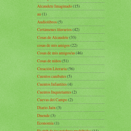
Alcaudete Imaginado
(15)
au
(1)
Audiolibros
(5)
Certámenes literarios
(42)
Cosas de Alcaudete
(33)
cosas de mis amigos
(22)
Cosas de mis amigos/as
(46)
Cosas de niños
(51)
Creación Literaria
(56)
Cuentos caníbales
(5)
Cuentos Infantiles
(4)
Cuentos Inquietantes
(2)
Cuevas del Campo
(2)
Diario Jaén
(3)
Duende
(3)
Economía
(1)
El club de las palabras prohibidas
(11)