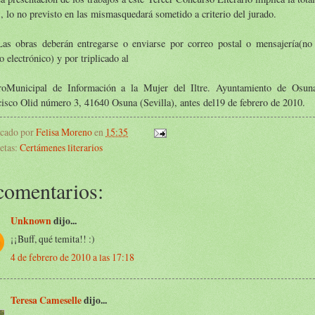
, lo no previsto en las mismasquedará sometido a criterio del jurado.
Las obras deberán entregarse o enviarse por correo postal o mensajería(no
o electrónico) y por triplicado al
roMunicipal de Información a la Mujer del Iltre. Ayuntamiento de Osuna
isco Olid número 3, 41640 Osuna (Sevilla), antes del19 de febrero de 2010.
icado por
Felisa Moreno
en
15:35
etas:
Certámenes literarios
comentarios:
Unknown
dijo...
¡¡Buff, qué temita!! :)
4 de febrero de 2010 a las 17:18
Teresa Cameselle
dijo...