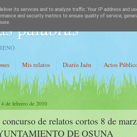
liver its services and to analyze traffic. Your IP address and u
rmance and security metrics to ensure quality of service, gene
as palabras
buse.
ORENO
ones
Mis relatos
Diario Jaén
Actos Públic
, 4 de febrero de 2010
I concurso de relatos cortos 8 de mar
YUNTAMIENTO DE OSUNA