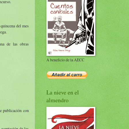
ncurso.
a quincena del mes
rega.
una de las obras
A beneficio de la AECC
La nieve en el
almendro
de publicación con
 aceptación de las