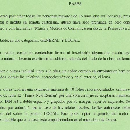
BASES
drán participar todas las personas mayores de 16 años que así lodeseen, pre
inal e inédita en lengua castellana, queno haya sido premiada en otro co
ario y con latemática "Mujer y Medios de Comunicación desde la Perspectiva 
stablecen dos categorías: GENERAL Y LOCAL.
os relatos cortos no contendrán firmas ni inscripción alguna que puedasuge
 o autora. Llevarán escrito en la cubierta, además del título de la obra, un lema
tor o autora incluirá junto a la obra, un sobre cerrado en cuyointerior hará 
idos, domicilio, teléfono, correoelectrónico y en el exterior, el lema.
as obras tendrán una extensión máxima de 10 folios, mecanografiados oimpres
o de letra 12 "Times New Roman" por una sola cara (no se aceptarán manuscri
ño DIN A4 a doble espacio y grapados por su margen superior izquierdo. Só
bra por autor/a.4. En el caso de los relatos locales, los/las autores/as deb
rior del sobre la palabra LOCAL. Para poder optar al premio del mejor r
scindible que el autor/a esté empadronado/a en el municipio de Osuna.