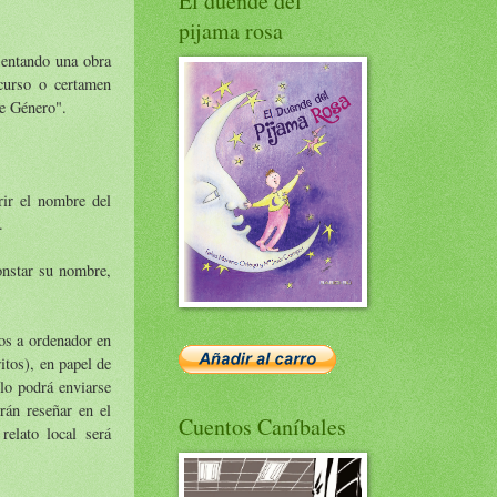
El duende del
pijama rosa
sentando una obra
ncurso o certamen
de Género".
rir el nombre del
.
constar su nombre,
os a ordenador en
tos), en papel de
lo podrá enviarse
erán reseñar en el
Cuentos Caníbales
elato local será