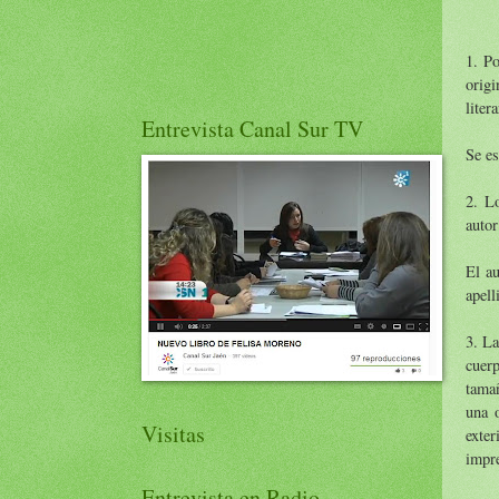
1. Po
orig
liter
Entrevista Canal Sur TV
Se e
2. L
autor
El au
apell
3. L
cuerp
tama
una o
Visitas
exte
impre
Entrevista en Radio