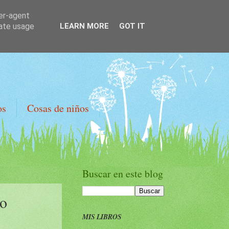
ser-agent
rate usage
LEARN MORE
GOT IT
os
Cosas de niños
Buscar en este blog
zo
MIS LIBROS