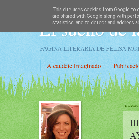
This site uses cookies from Google to de
are shared with Google along with perfo
El sueño de l
statistics, and to detect and address a
PÁGINA LITERARIA DE FELISA M
Alcaudete Imaginado
Publicaci
jueves
II
A