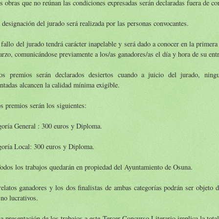
s obras que no reúnan las condiciones expresadas serán declaradas fuera de co
 designación del jurado será realizada por las personas convocantes.
 fallo del jurado tendrá carácter inapelable y será dado a conocer en la primer
rzo, comunicándose previamente a los/as ganadores/as el día y hora de su ent
os premios serán declarados desiertos cuando a juicio del jurado, ning
ntadas alcancen la calidad mínima exigible.
s premios serán los siguientes:
oría General : 300 euros y Diploma.
goría Local: 300 euros y Diploma.
odos los trabajos quedarán en propiedad del Ayuntamiento de Osuna.
elatos ganadores y los dos finalistas de ambas categorías podrán ser objeto 
 no lucrativos.
a presentación de los trabajos a este Tercer Concurso Literario implica la total