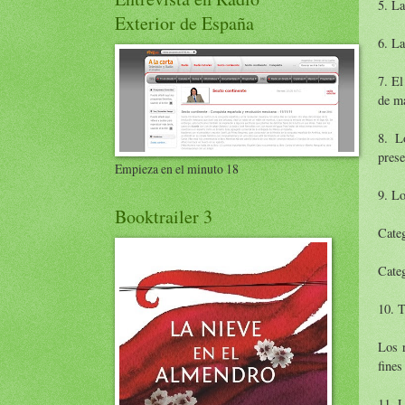
5. La
Exterior de España
6. La
7. El
de ma
8. L
prese
Empieza en el minuto 18
9. Lo
Booktrailer 3
Categ
Cate
10. T
Los r
fines
11. L