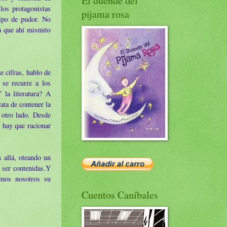
El duende del
 los protagonistas
pijama rosa
tipo de pudor. No
a que ahí mismito
e cifras, hablo de
 se recurre a los
 la literatura? A
ata de contener la
 otro lado. Desde
e hay que racionar
 allá, oteando un
 ser contenidas.Y
omos nosotros su
Cuentos Caníbales