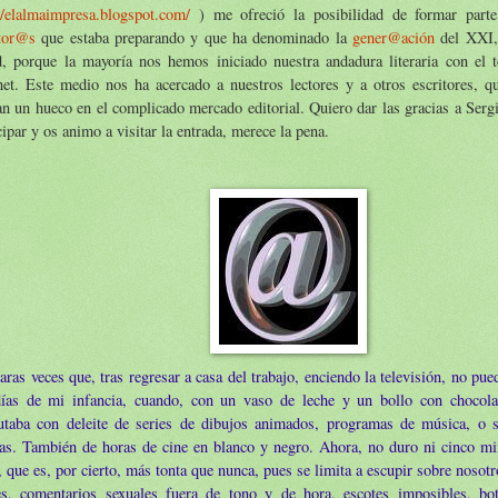
//elalmaimpresa.blogspot.com/
) me ofreció la posibilidad de formar parte
itor@s
que estaba preparando y que ha denominado la
gener@ación
del XXI, 
d, porque la mayoría nos hemos iniciado nuestra andadura literaria con el 
rnet. Este medio nos ha acercado a nuestros lectores y a otros escritores, 
n un hueco en el complicado mercado editorial. Quiero dar las gracias a Serg
cipar y os animo a visitar la entrada, merece la pena.
aras veces que, tras regresar a casa del trabajo, enciendo la televisión, no pue
días de mi infancia, cuando, con un vaso de leche y un bollo con chocola
rutaba con deleite de series de dibujos animados, programas de música, o 
as. También de horas de cine en blanco y negro. Ahora, no duro ni cinco min
, que es, por cierto, más tonta que nunca, pues se limita a escupir sobre nosot
es, comentarios sexuales fuera de tono y de hora, escotes imposibles, bo