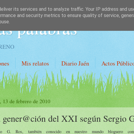
liver its services and to analyze traffic. Your IP address and u
rmance and security metrics to ensure quality of service, gene
as palabras
buse.
ORENO
ones
Mis relatos
Diario Jaén
Actos Públic
, 13 de febrero de 2010
 gener@ción del XXI según Sergio 
gio G. Ros, también conocido en nuestro mundo bloguero com