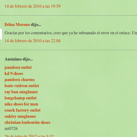
14 de febrero de 2010 a las 19:59
Felisa Moreno
dijo...
Gracias por los comentarios, creo que ya he subsanado el error en el enlace. U
14 de febrero de 2010 a las 22:04
Anónimo dijo...
pandora outlet
kd 9 shoes
pandora charms
louis vuitton outlet
ray ban sunglasses
longchamp outlet
nike shoes for men
coach factory outlet
oakley sunglasses
christian louboutin shoes
mt0726
26 de julio de 2017 a las 3:42