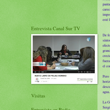
panta
care
impor
esté 
Entrevista Canal Sur TV
De fo
sínt
efec
grand
crec
fuera
el co
Pero
hori
desc
agua.
Visitas
La G
Serg
Entrevista en Radio