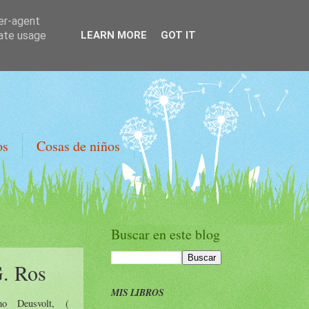
ser-agent
rate usage
LEARN MORE
GOT IT
os
Cosas de niños
Buscar en este blog
G. Ros
MIS LIBROS
o Deusvolt, (