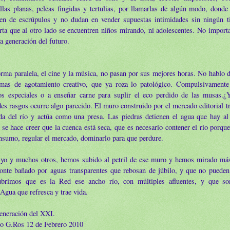
llas planas, peleas fingidas y tertulias, por llamarlas de algún modo, donde
cen de escrúpulos y no dudan en vender supuestas intimidades sin ningún 
ta que al otro lado se encuentren niños mirando, ni adolescentes. No import
la generación del futuro.
rma paralela, el cine y la música, no pasan por sus mejores horas. No hablo d
omas de agotamiento creativo, que ya roza lo patológico. Compulsivamente
tos especiales o a enseñar carne para suplir el eco perdido de las musas.¿Y
es rasgos ocurre algo parecido. El muro construido por el mercado editorial tr
ida del río y actúa como una presa. Las piedras detienen el agua que hay al
 se hace creer que la cuenca está seca, que es necesario contener el río porqu
nsumo, regular el mercado, dominarlo para que perdure.
 yo y muchos otros, hemos subido al petril de ese muro y hemos mirado más
zonte bañado por aguas transparentes que rebosan de júbilo, y que no pueden
ubrimos que es la Red ese ancho río, con múltiples afluentes, y que s
Agua que refresca y trae vida.
eneración del XXI.
io G.Ros 12 de Febrero 2010