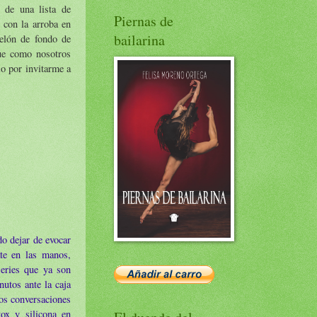
 de una lista de
Piernas de
con la arroba en
bailarina
telón de fondo de
que como nosotros
io por invitarme a
do dejar de evocar
te en las manos,
series que ya son
utos ante la caja
ros conversaciones
tox y silicona en