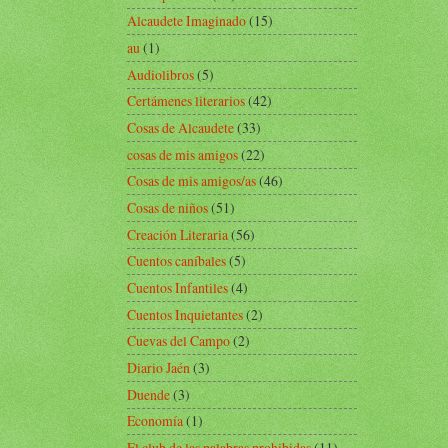
Alcaudete Imaginado
(15)
au
(1)
Audiolibros
(5)
Certámenes literarios
(42)
Cosas de Alcaudete
(33)
cosas de mis amigos
(22)
Cosas de mis amigos/as
(46)
Cosas de niños
(51)
Creación Literaria
(56)
Cuentos caníbales
(5)
Cuentos Infantiles
(4)
Cuentos Inquietantes
(2)
Cuevas del Campo
(2)
Diario Jaén
(3)
Duende
(3)
Economía
(1)
El club de las palabras prohibidas
(11)