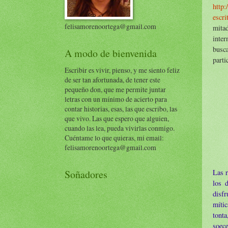
http:
escr
felisamorenoortega@gmail.com
mita
inte
busca
A modo de bienvenida
parti
Escribir es vivir, pienso, y me siento feliz
de ser tan afortunada, de tener este
pequeño don, que me permite juntar
letras con un mínimo de acierto para
contar historias, esas, las que escribo, las
que vivo. Las que espero que alguien,
cuando las lea, pueda vivirlas conmigo.
Cuéntame lo que quieras, mi email:
felisamorenoortega@gmail.com
Las r
Soñadores
los 
disf
mític
tonta
soec