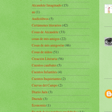
Alcaudete Imaginado
(15)
au
(1)
Audiolibros
(5)
Certámenes literarios
(42)
Cosas de Alcaudete
(33)
cosas de mis amigos
(22)
Cosas de mis amigos/as
(46)
Cosas de niños
(51)
Creación Literaria
(56)
Cuentos caníbales
(5)
Cuentos Infantiles
(4)
Cuentos Inquietantes
(2)
Cuevas del Campo
(2)
Diario Jaén
(3)
Duende
(3)
Economía
(1)
El club de las palabras prohibidas
(11)