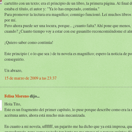
cartelito con un texto; era el principio de un libro, la primera página. Al final d
estaba el título, el autor y: "Ya lo has empezado, continúa."
Para promover la lectura era magnífico; conmigo funcionó. Leí muchos libros
por mí.
Pero ahora puede ser una locura, porque... ¿cuanto falta? Ahí pone que menos,
cuando? ¿Cuanto tiempo voy a estar con ese gusanillo reconcomiéndome el al
¡Quiero saber como continúa!
Este principio ( o lo que sea ) de tu novela es magnífico; espero la noticia de p
conseguirlo.
Un abrazo,
15 de marzo de 2009 a las 23:37
Felisa Moreno
dijo...
Hola Tito,
Este es un fragmento del primer capítulo, lo puse porque describe como era la 
aceituna antes, ahora está mucho más mecanizada.
En cuanto a mi novela, ufffffff, un pajarito me ha dicho que ya está impresa, que
encuadernala, pero como va todo tan lento no me atrevo ni a pensar cuántos día