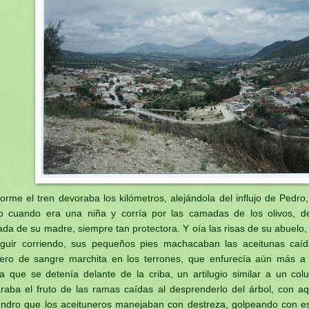
orme el tren devoraba los kilómetros, alejándola del influjo de Pedro, 
 cuando era una niña y corría por las camadas de los olivos, d
ada de su madre, siempre tan protectora. Y oía las risas de su abuelo
guir corriendo, sus pequeños pies machacaban las aceitunas caí
ero de sangre marchita en los terrones, que enfurecía aún más a 
a que se detenía delante de la criba, un artilugio similar a un co
raba el fruto de las ramas caídas al desprenderlo del árbol, con aq
ndro que los aceituneros manejaban con destreza, golpeando con e