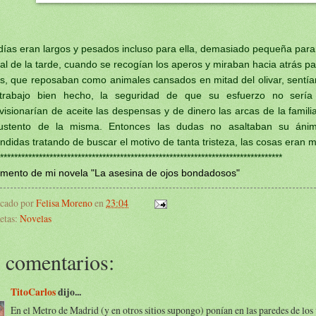
días eran largos y pesados incluso para ella, demasiado pequeña para
inal de la tarde, cuando se recogían los aperos y miraban hacia atrás pa
os, que reposaban como animales cansados en mitad del olivar, sentían
 trabajo bien hecho, la seguridad de que su esfuerzo no serí
visionarían de aceite las despensas y de dinero las arcas de la famili
ustento de la misma. Entonces las dudas no asaltaban su ánim
ndidas tratando de buscar el motivo de tanta tristeza, las cosas eran má
********************************************************************************
mento de mi novela "La asesina de ojos bondadosos"
icado por
Felisa Moreno
en
23:04
etas:
Novelas
 comentarios:
TitoCarlos
dijo...
En el Metro de Madrid (y en otros sitios supongo) ponían en las paredes de los