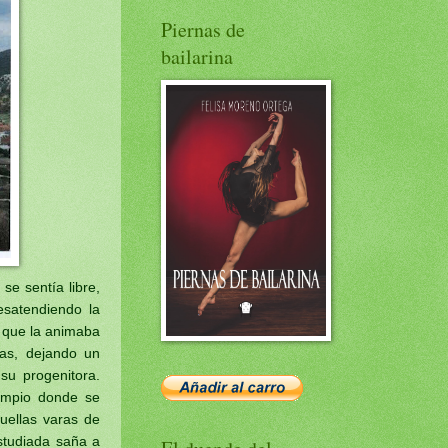
Piernas de
bailarina
se sentía libre,
esatendiendo la
, que la animaba
das, dejando un
su progenitora.
lumpio donde se
uellas varas de
studiada saña a