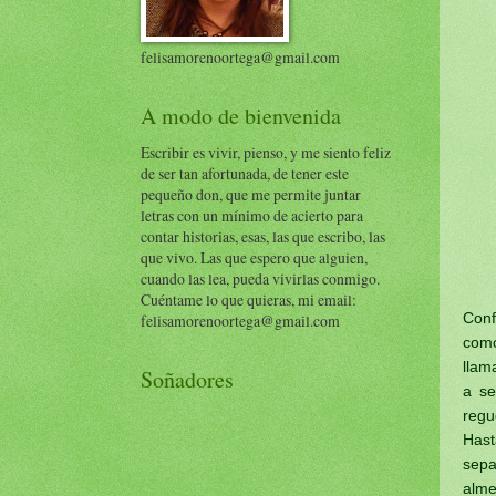
felisamorenoortega@gmail.com
A modo de bienvenida
Escribir es vivir, pienso, y me siento feliz
de ser tan afortunada, de tener este
pequeño don, que me permite juntar
letras con un mínimo de acierto para
contar historias, esas, las que escribo, las
que vivo. Las que espero que alguien,
cuando las lea, pueda vivirlas conmigo.
Cuéntame lo que quieras, mi email:
Conf
felisamorenoortega@gmail.com
como
llam
Soñadores
a se
regu
Hast
sepa
alme