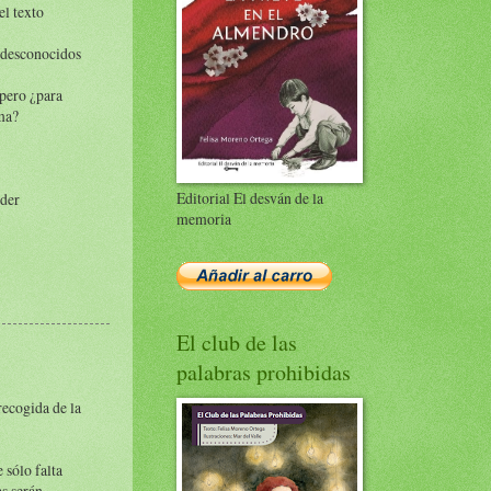
el texto
 desconocidos
 pero ¿para
ma?
Editorial El desván de la
oder
memoria
El club de las
palabras prohibidas
recogida de la
 sólo falta
s serán.