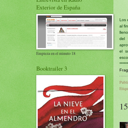
Exterior de España
Los 
al f
llen
del
apro
el s
Empieza en el minuto 18
esco
******
Booktrailer 3
Frag
Publ
Etiqu
15