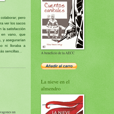
 colaborar; pero
ra ver los sacos
 la satisfacción
a en vano, que
a, y asegurarían
o ni lloraba a
s sencillas...
A beneficio de la AECC
La nieve en el
almendro
 vagones un