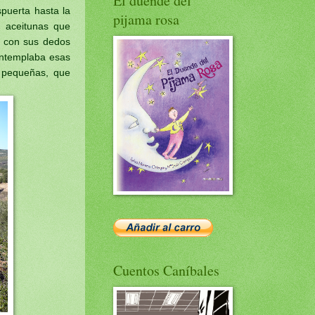
El duende del
spuerta hasta la
pijama rosa
s aceitunas que
, con sus dedos
contemplaba esas
 pequeñas, que
Cuentos Caníbales