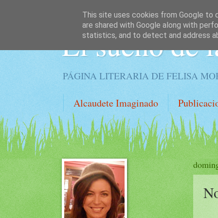
This site uses cookies from Google to de
are shared with Google along with perfo
El sueño de l
statistics, and to detect and address a
PÁGINA LITERARIA DE FELISA M
Alcaudete Imaginado
Publicaci
doming
No