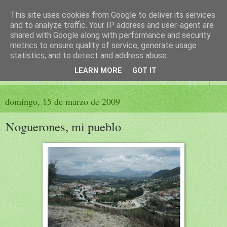
This site uses cookies from Google to deliver its services
El sueño de las palabras
and to analyze traffic. Your IP address and user-agent are
shared with Google along with performance and security
metrics to ensure quality of service, generate usage
PÁGINA LITERARIA DE FELISA MORENO
statistics, and to detect and address abuse.
LEARN MORE
GOT IT
▼
domingo, 15 de marzo de 2009
Noguerones, mi pueblo