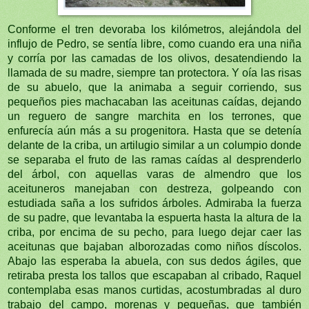
Conforme el tren devoraba los kilómetros, alejándola del
influjo de Pedro, se sentía libre, como cuando era una niña
y corría por las camadas de los olivos, desatendiendo la
llamada de su madre, siempre tan protectora. Y oía las risas
de su abuelo, que la animaba a seguir corriendo, sus
pequeños pies machacaban las aceitunas caídas, dejando
un reguero de sangre marchita en los terrones, que
enfurecía aún más a su progenitora. Hasta que se detenía
delante de la criba, un artilugio similar a un columpio donde
se separaba el fruto de las ramas caídas al desprenderlo
del árbol, con aquellas varas de almendro que los
aceituneros manejaban con destreza, golpeando con
estudiada saña a los sufridos árboles. Admiraba la fuerza
de su padre, que levantaba la espuerta hasta la altura de la
criba, por encima de su pecho, para luego dejar caer las
aceitunas que bajaban alborozadas como niños díscolos.
Abajo las esperaba la abuela, con sus dedos ágiles, que
retiraba presta los tallos que escapaban al cribado, Raquel
contemplaba esas manos curtidas, acostumbradas al duro
trabajo del campo, morenas y pequeñas, que también