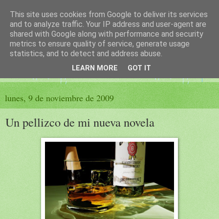
This site uses cookies from Google to deliver its services
El sueño de las palabras
and to analyze traffic. Your IP address and user-agent are
shared with Google along with performance and security
metrics to ensure quality of service, generate usage
PÁGINA LITERARIA DE FELISA MORENO
statistics, and to detect and address abuse.
LEARN MORE
GOT IT
▼
lunes, 9 de noviembre de 2009
Un pellizco de mi nueva novela