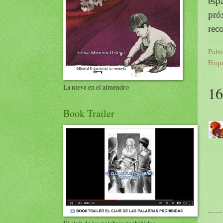
esp
pró
rec
Publ
Etiqu
La nieve en el almendro
16
Book Trailer