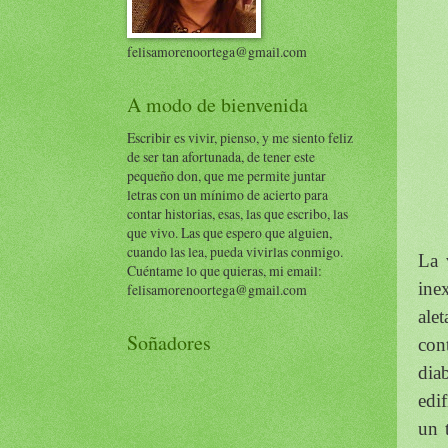
felisamorenoortega@gmail.com
A modo de bienvenida
Escribir es vivir, pienso, y me siento feliz
de ser tan afortunada, de tener este
pequeño don, que me permite juntar
letras con un mínimo de acierto para
contar historias, esas, las que escribo, las
que vivo. Las que espero que alguien,
cuando las lea, pueda vivirlas conmigo.
La 
Cuéntame lo que quieras, mi email:
ine
felisamorenoortega@gmail.com
ale
Soñadores
con
dia
edi
un 