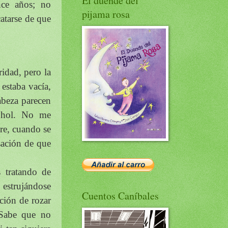
El duende del
nce años; no
pijama rosa
catarse de que
idad, pero la
estaba vacía,
abeza parecen
cohol. No me
re, cuando se
sación de que
 tratando de
 estrujándose
Cuentos Caníbales
ación de rozar
 Sabe que no