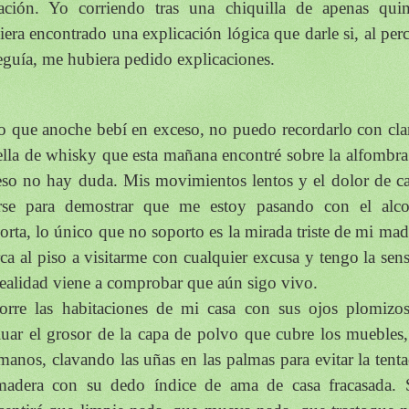
uación. Yo corriendo tras una chiquilla de apenas qui
iera encontrado una explicación lógica que darle si, al per
seguía, me hubiera pedido explicaciones.
o que anoche bebí en exceso, no puedo recordarlo con clar
ella de whisky que esta mañana encontré sobre la alfombra 
eso no hay duda. Mis movimientos lentos y el dolor de c
arse para demostrar que me estoy pasando con el al
orta, lo único que no soporto es la mirada triste de mi mad
rca al piso a visitarme con cualquier excusa y tengo la sen
realidad viene a comprobar que aún sigo vivo.
orre las habitaciones de mi casa con sus ojos plomizos
luar el grosor de la capa de polvo que cubre los muebles,
 manos, clavando las uñas en las palmas para evitar la tent
madera con su dedo índice de ama de casa fracasada.