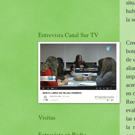
sit
hub
la 
Entrevista Canal Sur TV
Cre
bot
de 
ali
imp
ace
en 
Rec
eva
Visitas
las
la 
Entrevista en Radio