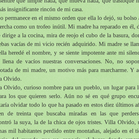
sentiré que limpie nada, que mueva nada, que trastoque ni
ás insignificante rincón de mi casa.
o permanece en el mismo orden que ella lo dejó, su bolso
percha como un trofeo inútil. Mi madre ha reparado en él, d
e dirige a la cocina, mira de reojo el cubo de la basura, d
ebas vacías de mi vicio recién adquirido. Mi madre se lla
ella heredé el nombre, y se siente impotente ante mi silen
 llena de vacíos nuestras conversaciones. No, no sopor
rotada de mi madre, un motivo más para marcharme. Y aq
la Olvido.
la Olvido, curioso nombre para un pueblo, un lugar para 
ara los que quieren serlo. Aún no sé en qué grupo enc
taría olvidar todo lo que ha pasado en estos diez últimos a
en de treinta que buscaba miradas en las que perders
ontró la suya, la de la chica de ojos tristes. Villa Olvido
nas mil habitantes perdido entre montañas, alejado en el t