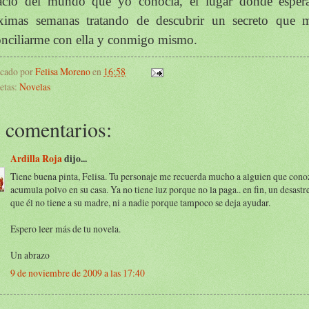
acio del mundo que yo conocía, el lugar donde espera
ximas semanas tratando de descubrir un secreto que m
onciliarme con ella y conmigo mismo.
icado por
Felisa Moreno
en
16:58
etas:
Novelas
 comentarios:
Ardilla Roja
dijo...
Tiene buena pinta, Felisa. Tu personaje me recuerda mucho a alguien que cono
acumula polvo en su casa. Ya no tiene luz porque no la paga.. en fin, un desastr
que él no tiene a su madre, ni a nadie porque tampoco se deja ayudar.
Espero leer más de tu novela.
Un abrazo
9 de noviembre de 2009 a las 17:40