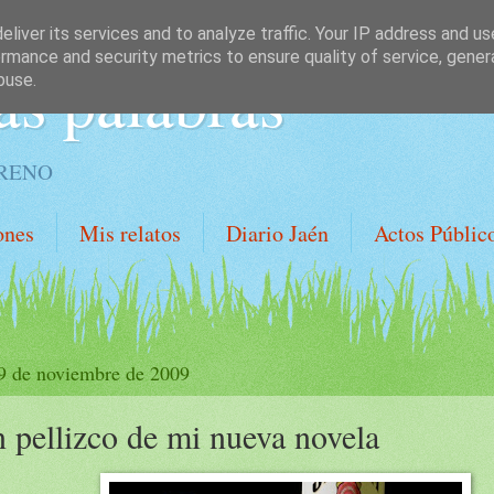
liver its services and to analyze traffic. Your IP address and u
rmance and security metrics to ensure quality of service, gene
as palabras
buse.
ORENO
ones
Mis relatos
Diario Jaén
Actos Públic
 9 de noviembre de 2009
 pellizco de mi nueva novela