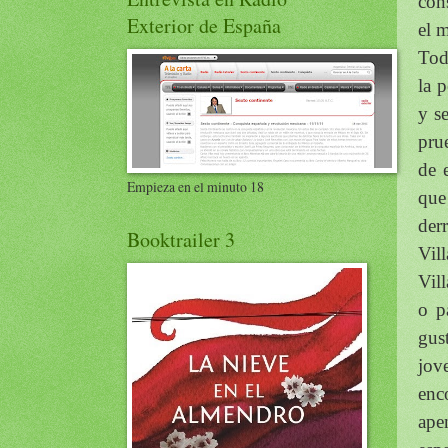
con
Exterior de España
el m
Tod
la 
y s
pru
de 
Empieza en el minuto 18
que
der
Booktrailer 3
Vil
Vil
o p
gus
jov
enc
ape