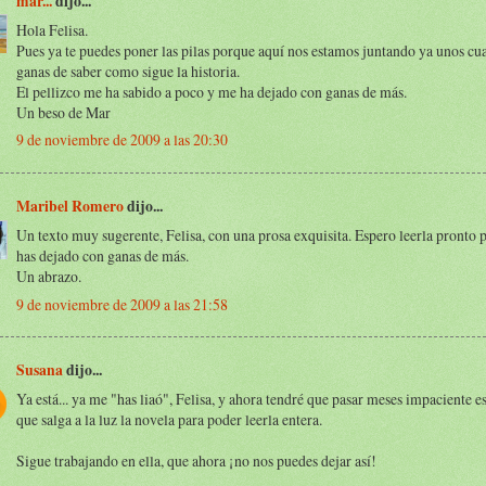
mar...
dijo...
Hola Felisa.
Pues ya te puedes poner las pilas porque aquí nos estamos juntando ya unos cu
ganas de saber como sigue la historia.
El pellizco me ha sabido a poco y me ha dejado con ganas de más.
Un beso de Mar
9 de noviembre de 2009 a las 20:30
Maribel Romero
dijo...
Un texto muy sugerente, Felisa, con una prosa exquisita. Espero leerla pronto
has dejado con ganas de más.
Un abrazo.
9 de noviembre de 2009 a las 21:58
Susana
dijo...
Ya está... ya me "has liaó", Felisa, y ahora tendré que pasar meses impaciente 
que salga a la luz la novela para poder leerla entera.
Sigue trabajando en ella, que ahora ¡no nos puedes dejar así!