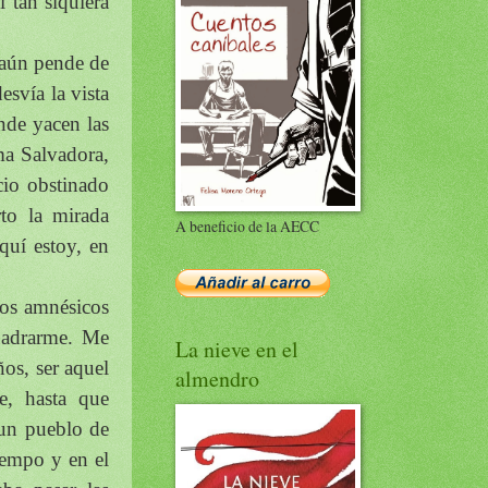
 tan siquiera
 aún pende de
esvía la vista
onde yacen las
ma Salvadora,
cio obstinado
to la mirada
A beneficio de la AECC
uí estoy, en
los amnésicos
uadrarme. Me
La nieve en el
ños, ser aquel
almendro
e, hasta que
, un pueblo de
iempo y en el