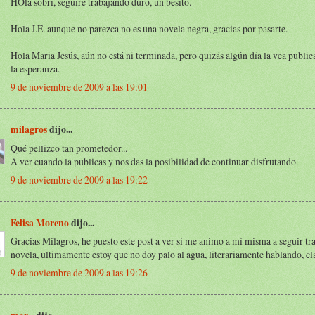
HOla sobri, seguiré trabajando duro, un besito.
Hola J.E. aunque no parezca no es una novela negra, gracias por pasarte.
Hola Maria Jesús, aún no está ni terminada, pero quizás algún día la vea public
la esperanza.
9 de noviembre de 2009 a las 19:01
milagros
dijo...
Qué pellizco tan prometedor...
A ver cuando la publicas y nos das la posibilidad de continuar disfrutando.
9 de noviembre de 2009 a las 19:22
Felisa Moreno
dijo...
Gracias Milagros, he puesto este post a ver si me animo a mí misma a seguir tr
novela, ultimamente estoy que no doy palo al agua, literariamente hablando, cl
9 de noviembre de 2009 a las 19:26