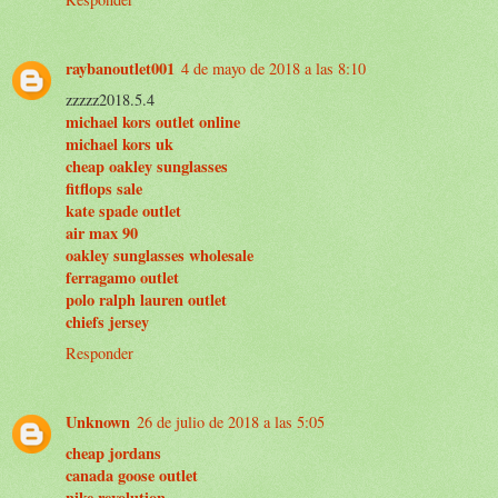
raybanoutlet001
4 de mayo de 2018 a las 8:10
zzzzz2018.5.4
michael kors outlet online
michael kors uk
cheap oakley sunglasses
fitflops sale
kate spade outlet
air max 90
oakley sunglasses wholesale
ferragamo outlet
polo ralph lauren outlet
chiefs jersey
Responder
Unknown
26 de julio de 2018 a las 5:05
cheap jordans
canada goose outlet
nike revolution