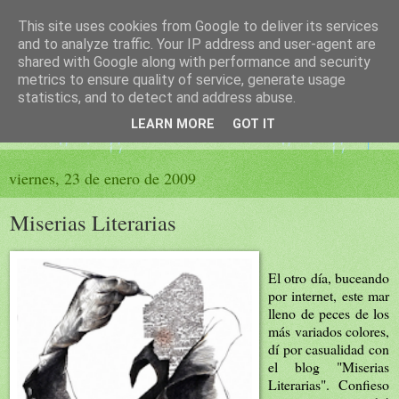
This site uses cookies from Google to deliver its services
El sueño de las palabras
and to analyze traffic. Your IP address and user-agent are
shared with Google along with performance and security
metrics to ensure quality of service, generate usage
PÁGINA LITERARIA DE FELISA MORENO
statistics, and to detect and address abuse.
LEARN MORE
GOT IT
▼
viernes, 23 de enero de 2009
Miserias Literarias
El otro día, buceando
por internet, este mar
lleno de peces de los
más variados colores,
dí por casualidad con
el blog
"Miserias
Literarias".
Confieso