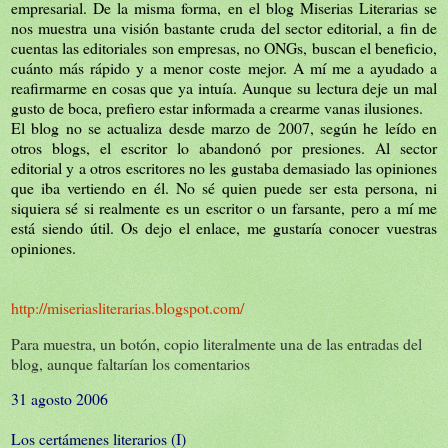
empresarial. De la misma forma, en el blog Miserias Literarias se
nos muestra una visión bastante cruda del sector editorial, a fin de
cuentas las editoriales son empresas, no ONGs, buscan el beneficio,
cuánto más rápido y a menor coste mejor. A mí me a ayudado a
reafirmarme en cosas que ya intuía. Aunque su lectura deje un mal
gusto de boca, prefiero estar informada a crearme vanas ilusiones.
El blog no se actualiza desde marzo de 2007, según he leído en
otros blogs, el escritor lo abandonó por presiones. Al sector
editorial y a otros escritores no les gustaba demasiado las opiniones
que iba vertiendo en él. No sé quien puede ser esta persona, ni
siquiera sé si realmente es un escritor o un farsante, pero a mí me
está siendo útil. Os dejo el enlace, me gustaría conocer vuestras
opiniones.
http://miseriasliterarias.blogspot.com/
Para muestra, un botón, copio literalmente una de las entradas del
blog, aunque faltarían los comentarios
31 agosto 2006
Los certámenes literarios (I)