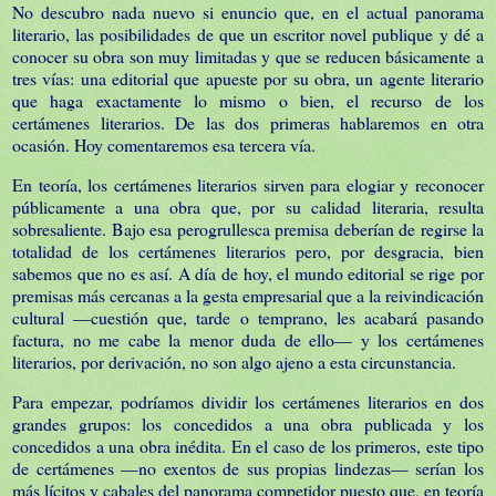
No descubro nada nuevo si enuncio que, en el actual panorama
literario, las posibilidades de que un escritor novel publique y dé a
conocer su obra son muy limitadas y que se reducen básicamente a
tres vías: una editorial que apueste por su obra, un agente literario
que haga exactamente lo mismo o bien, el recurso de los
certámenes literarios. De las dos primeras hablaremos en otra
ocasión. Hoy comentaremos esa tercera vía.
En teoría, los certámenes literarios sirven para elogiar y reconocer
públicamente a una obra que, por su calidad literaria, resulta
sobresaliente. Bajo esa perogrullesca premisa deberían de regirse la
totalidad de los certámenes literarios pero, por desgracia, bien
sabemos que no es así. A día de hoy, el mundo editorial se rige por
premisas más cercanas a la gesta empresarial que a la reivindicación
cultural —cuestión que, tarde o temprano, les acabará pasando
factura, no me cabe la menor duda de ello— y los certámenes
literarios, por derivación, no son algo ajeno a esta circunstancia.
Para empezar, podríamos dividir los certámenes literarios en dos
grandes grupos: los concedidos a una obra publicada y los
concedidos a una obra inédita. En el caso de los primeros, este tipo
de certámenes —no exentos de sus propias lindezas— serían los
más lícitos y cabales del panorama competidor puesto que, en teoría