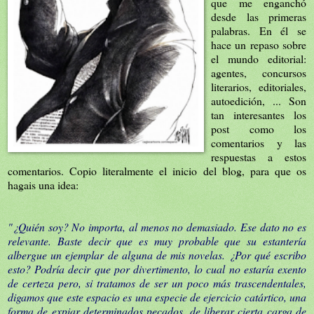
que me enganchó
desde las primeras
palabras. En él se
hace un repaso sobre
el mundo editorial:
agentes, concursos
literarios, editoriales,
autoedición, ... Son
tan interesantes los
post como los
comentarios y las
respuestas a estos
comentarios. Copio literalmente el inicio del blog, para que os
hagais una idea:
"¿Quién soy? No importa, al menos no demasiado. Ese dato no es
relevante. Baste decir que es muy probable que su estantería
albergue un ejemplar de alguna de mis novelas. ¿Por qué escribo
esto? Podría decir que por divertimento, lo cual no estaría exento
de certeza pero, si tratamos de ser un poco más trascendentales,
digamos que este espacio es una especie de ejercicio catártico, una
forma de expiar determinados pecados, de liberar cierta carga de