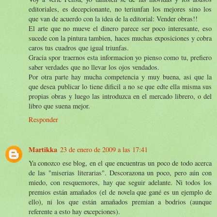
editoriales, es decepcionante, no teriunfan los mejores sino los
que van de acuerdo con la idea de la editorial: Vender obras!!
El arte que no mueve el dinero parece ser poco interesante, eso
sucede con la pintura tambien, haces muchas exposiciones y cobra
caros tus cuadros que igual triunfas.
Gracia spor traernos esta informacion yo pienso como tu, prefiero
saber verdades que no llevar los ojos vendados.
Por otra parte hay mucha competencia y muy buena, asi que la
que desea publicar lo tiene dificil a no se que edte ella misma sus
propias obras y luego las introduzca en el mercado librero, o del
libro que suena mejor.
Responder
Martikka
23 de enero de 2009 a las 17:41
Ya conozco ese blog, en el que encuentras un poco de todo acerca
de las "miserias literarias". Descorazona un poco, pero aún con
miedo, con resquemores, hay que seguir adelante. Ni todos los
premios están amañados (el de novela que gané es un ejemplo de
ello), ni los que están amañados premian a bodrios (aunque
referente a esto hay excepciones).