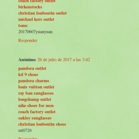
coach factory outlet
birkenstocks
christian louboutin outlet
michael kors outlet
toms
20170607yuanyuan
Responder
Anónimo
26 de julio de 2017 a las 3:42
pandora outlet
kd 9 shoes
pandora charms
louis vuitton outlet
ray ban sunglasses
longchamp outlet
nike shoes for men
coach factory outlet
oakley sunglasses
christian louboutin shoes
mt0726
Responder