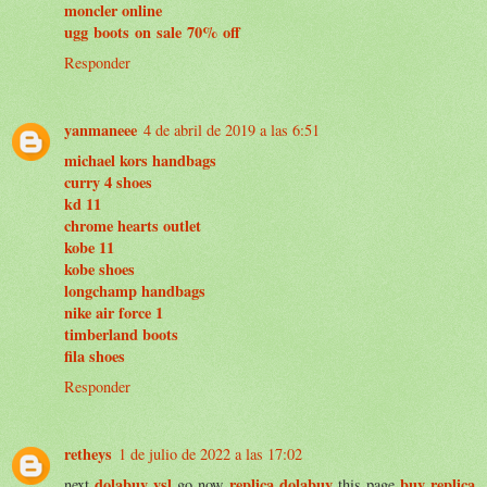
moncler online
ugg boots on sale 70% off
Responder
yanmaneee
4 de abril de 2019 a las 6:51
michael kors handbags
curry 4 shoes
kd 11
chrome hearts outlet
kobe 11
kobe shoes
longchamp handbags
nike air force 1
timberland boots
fila shoes
Responder
retheys
1 de julio de 2022 a las 17:02
dolabuy ysl
replica dolabuy
buy replica
next
go now
this page