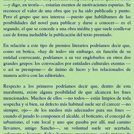
—y digo, en teoría—, estarían exentos de motivaciones espurias. Se
reconoce el valor de una obra que ya ha sido publicada y punto.
Pero el grupo que nos interesa —puesto que hablábamos de las
posibilidades del novel para publicar y darse a conocer— es el
segundo, el que se concede a una obra inédita y que suele conllevar
casi de forma ineludible la publicación del texto premiado.
En relación a este tipo de premios literarios podríamos decir que,
como en botica, «hay de todo» sin embargo, en función de su
entidad convocante, podríamos a su vez englobarlos en otros dos
grandes grupos: los convocados por entidades culturales exentas —
o así se presupone— de ánimo de lucro y los relacionados de
manera activa con las editoriales.
Respecto a los primeros podríamos decir que, dentro de esta
marabunta, existe alguna posibilidad de que alcancen los fines
mencionados. Muchos de ellos —no todos— están limpios de toda
sospecha y si bien, su defecto más habitual suele ser el carecer —no
siempre, ojo— de los medios más adecuados para sus fines —
cuando el jurado lo componen el alcalde, el boticario, el concejal de
urbanismo, el vate local y uno que pasaba por allí, mal camino
llevamos, amigo Sancho—, su voluntad suele ser acertada,
coherente y honesta. Salvo honrosas excepciones, suele tratarse de