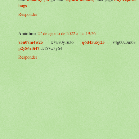
bags
Responder
Anónimo
27 de agosto de 2022 a las 19:26
v5n07m4w25
q6d45u5y25
x7w80y1u36
v4g60u3m68
p2y86v3i47
c7t57w3y64
Responder