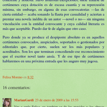
certámenes cuya dotación es de escasa cuantía y su repercusión
mínima, sin embargo, en alguna de esas convocatorias —las de
cierta entidad— acaba sonando la flauta por casualidad y aciertan a
premiar una novela inédita de un autor —novel o no— sin ninguna
vinculación con la entidad convocante y cuya calidad literaria es
más que aceptable. Puedo dar fe de algún que otro caso.
Pero donde ya se produce el despiporre absoluto es en aquellos
certámenes convocados, auspiciados, soportados o gestionados por
editoriales que, por cierto, suelen ser los más populares y
acreditados. Son los que terminan concediendo ese reconocimiento
que el escritor novel tanto ansía. Y de ese tipo de certámenes
hablaremos en una próxima entrada que les auguro muy jugosa.
Felisa Moreno
en
8:32
16 comentarios:
MarianGardi
23 de enero de 2009 a las 15:53
Voy a verle Felisa, yo tambien se de las movidas y los abusos