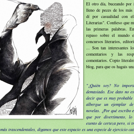
El otro día, buceando por i
lleno de peces de los más 
dí por casualidad con 
Literarias".
Confieso que m
las primeras palabras. E
repaso sobre el mundo edi
concursos literarios, editor
... Son tan interesantes 
comentarios y las resp
comentarios. Copio literalm
blog, para que os hagais una
"¿Quién soy? No import
demasiado. Ese dato no es
decir que es muy probable 
albergue un ejemplar d
novelas. ¿Por qué escribo e
que por divertimento, lo
exento de certeza pero, si 
más trascendentales, digamos que este espacio es una especie de ejercicio ca