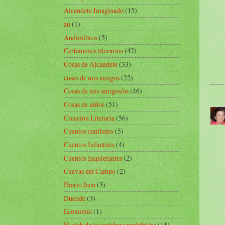
Alcaudete Imaginado
(15)
au
(1)
Audiolibros
(5)
Certámenes literarios
(42)
Cosas de Alcaudete
(33)
cosas de mis amigos
(22)
Cosas de mis amigos/as
(46)
Cosas de niños
(51)
Creación Literaria
(56)
Cuentos caníbales
(5)
Cuentos Infantiles
(4)
Cuentos Inquietantes
(2)
Cuevas del Campo
(2)
Diario Jaén
(3)
Duende
(3)
Economía
(1)
El club de las palabras prohibidas
(11)