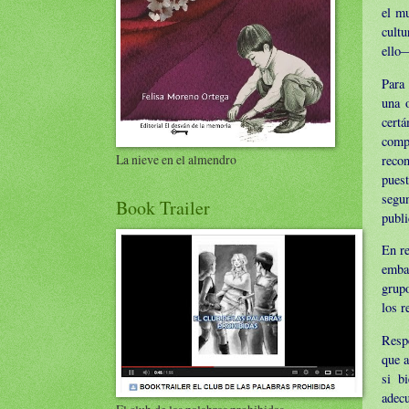
el mu
cultu
ello—
Para 
una 
cert
compe
La nieve en el almendro
reco
pues
segu
Book Trailer
publi
En re
embar
grup
los r
Respe
que 
si b
adec