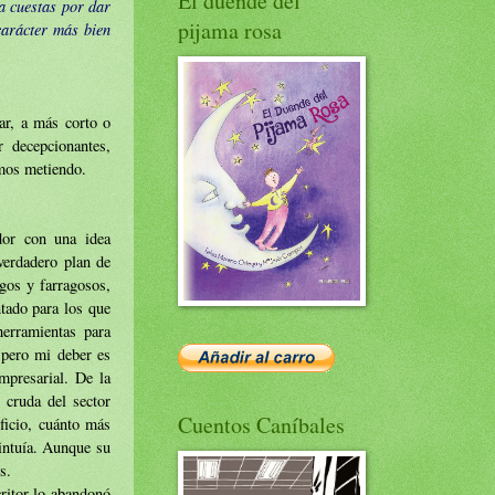
El duende del
 a cuestas por dar
pijama rosa
carácter más bien
ar, a más corto o
 decepcionantes,
amos metiendo.
dor con una idea
verdadero plan de
gos y farragosos,
tado para los que
herramientas para
 pero mi deber es
mpresarial. De la
 cruda del sector
Cuentos Caníbales
ficio, cuánto más
intuía. Aunque su
s.
critor lo abandonó