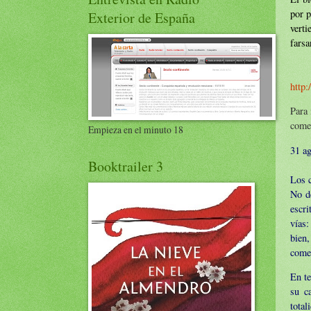
por p
Exterior de España
verti
farsa
http:
Para 
come
Empieza en el minuto 18
31 a
Booktrailer 3
Los c
No de
escri
vías
bien,
comen
En te
su ca
total