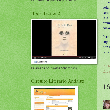
El club de las palabras prohibidas
urba
volu
Book Trailer 2
cert
esas
prem
convo
Pero 
sopor
Son l
de c
Publ
La asesina de los ojos bondadosos
Etiqu
Circuito Literario Andaluz
16