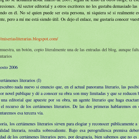
resiones. Al sector editorial y a otros escritores no les gustaba demasiado las
endo en él. No sé quien puede ser esta persona, ni siquiera sé si realmente e
nte, pero a mí me está siendo útil. Os dejo el enlace, me gustaría conocer vues
//miseriasliterarias.blogspot.com/
muestra, un botón, copio literalmente una de las entradas del blog, aunque falt
ntarios
gosto 2006
ertámenes literarios (I)
scubro nada nuevo si enuncio que, en el actual panorama literario, las posib
tor novel publique y dé a conocer su obra son muy limitadas y que se reducen 
: una editorial que apueste por su obra, un agente literario que haga exact
 el recurso de los certámenes literarios. De las dos primeras hablaremos en 
taremos esa tercera vía.
oría, los certámenes literarios sirven para elogiar y reconocer públicamente a
lidad literaria, resulta sobresaliente. Bajo esa perogrullesca premisa deber
idad de los certámenes literarios pero, por desgracia, bien sabemos que no es 