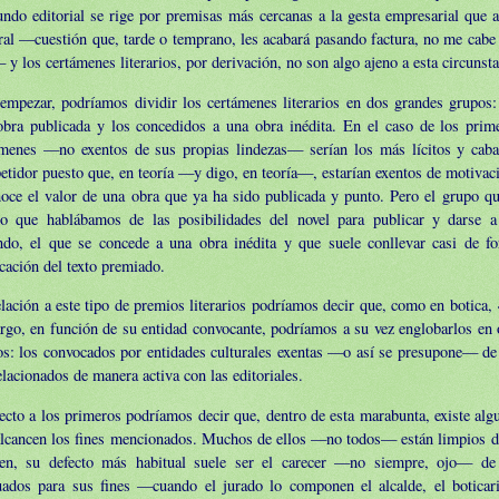
ndo editorial se rige por premisas más cercanas a la gesta empresarial que a
ral —cuestión que, tarde o temprano, les acabará pasando factura, no me cabe
 y los certámenes literarios, por derivación, no son algo ajeno a esta circunsta
empezar, podríamos dividir los certámenes literarios en dos grandes grupos:
obra publicada y los concedidos a una obra inédita. En el caso de los prime
ámenes —no exentos de sus propias lindezas— serían los más lícitos y cab
tidor puesto que, en teoría —y digo, en teoría—, estarían exentos de motivac
noce el valor de una obra que ya ha sido publicada y punto. Pero el grupo q
to que hablábamos de las posibilidades del novel para publicar y darse 
ndo, el que se concede a una obra inédita y que suele conllevar casi de fo
cación del texto premiado.
lación a este tipo de premios literarios podríamos decir que, como en botica,
go, en función de su entidad convocante, podríamos a su vez englobarlos en 
os: los convocados por entidades culturales exentas —o así se presupone— de
elacionados de manera activa con las editoriales.
cto a los primeros podríamos decir que, dentro de esta marabunta, existe alg
alcancen los fines mencionados. Muchos de ellos —no todos— están limpios d
ien, su defecto más habitual suele ser el carecer —no siempre, ojo— d
uados para sus fines —cuando el jurado lo componen el alcalde, el boticari