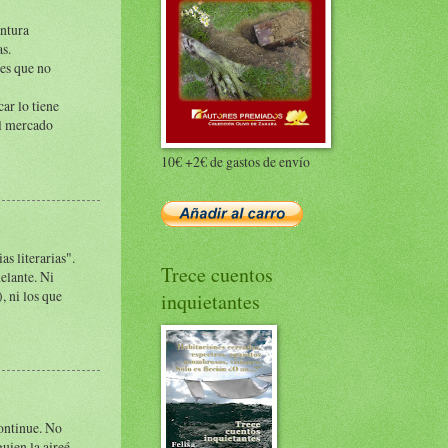
intura
s.
des que no
ar lo tiene
el mercado
10€ +2€ de gastos de envío
s literarias".
Trece cuentos
elante. Ni
, ni los que
inquietantes
continue. No
uien la aireé.