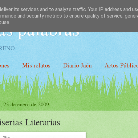
liver its services and to analyze traffic. Your IP address and u
rmance and security metrics to ensure quality of service, gene
as palabras
buse.
ORENO
ones
Mis relatos
Diario Jaén
Actos Públic
s, 23 de enero de 2009
serias Literarias