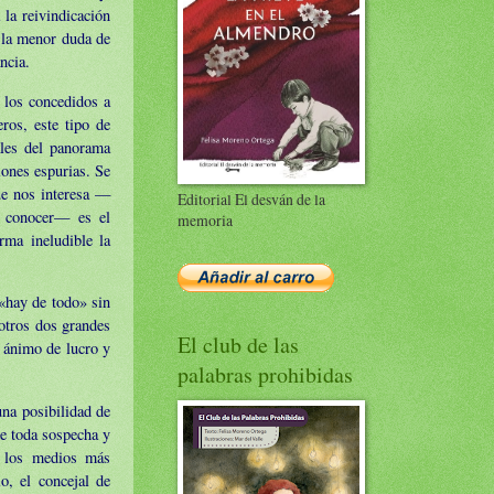
 la reivindicación
 la menor duda de
ncia.
 los concedidos a
ros, este tipo de
ales del panorama
iones espurias. Se
ue nos interesa —
Editorial El desván de la
a conocer— es el
memoria
rma ineludible la
 «hay de todo» sin
otros dos grandes
El club de las
 ánimo de lucro y
palabras prohibidas
una posibilidad de
e toda sospecha y
e los medios más
o, el concejal de