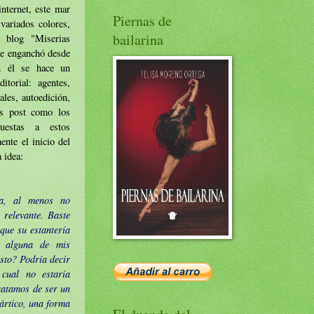
nternet, este mar
Piernas de
variados colores,
bailarina
el blog
"Miserias
e enganchó desde
n él se hace un
torial: agentes,
iales, autoedición,
los post como los
uestas a estos
ente el inicio del
 idea:
a, al menos no
 relevante. Baste
que su estantería
e alguna de mis
sto? Podría decir
 cual no estaría
tratamos de ser un
tártico, una forma