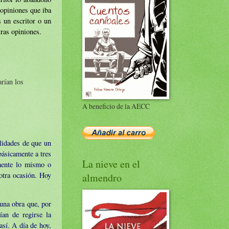
 opiniones que iba
s un escritor o un
tras opiniones.
arían los
A beneficio de la AECC
ilidades de que un
básicamente a tres
La nieve en el
amente lo mismo o
otra ocasión. Hoy
almendro
 una obra que, por
ían de regirse la
así. A día de hoy,