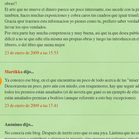
obras!!
El arte que no mueve el dinero parece ser poco interesante, eso sucede con la p
tambien, haces muchas exposiciones y cobra caros tus cuadros que igual triunfa
Gracia spor traernos esta informacion yo pienso como tu, prefiero saber verda
llevar los ojos vendados.
Por otra parte hay mucha competencia y muy buena, asi que la que desea public
dificil a no se que edte ella misma sus propias obras y luego las introduzca en 
librero, o del libro que suena mejor.
23 de enero de 2009 a las 15:53
Martikka
dijo...
Ya conozco ese blog, en el que encuentras un poco de todo acerca de las "miseria
Descorazona un poco, pero aún con miedo, con resquemores, hay que seguir ad
todos los premios están amañados (el de novela que gané es un ejemplo de ello)
están amañados premian a bodrios (aunque referente a esto hay excepciones).
23 de enero de 2009 a las 17:41
Anónimo dijo...
No conocía este blog. Después de leerlo creo que es una joya. Lástima que no 
porque vaya a contribuir a eliminar la miseria, sino porque necesitamos que alg