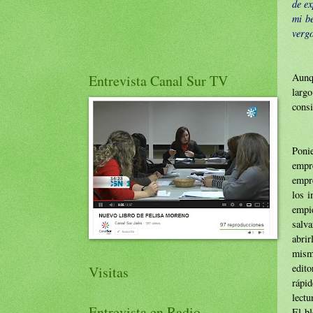
de ex
mi b
vergo
Aunqu
Entrevista Canal Sur TV
larg
consi
Poni
empr
empre
los i
empi
salv
abrir
mism
edito
Visitas
rápi
lectu
Entrevista en Radio
El bl