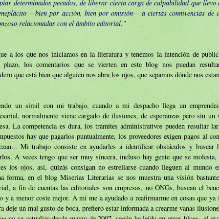
piar determinados pecados, de liberar cierta carga de culpabilidad que llevo
eneplácito —bien por acción, bien por omisión— a ciertas connivencias de 
nzoso relacionadas con el ámbito editorial."
e a los que nos iniciamos en la literatura y tenemos la intención de public
o plazo, los comentarios que se vierten en este blog nos puedan resultar
dero que está bien que alguien nos abra los ojos, que sepamos dónde nos est
endo un simil con mi trabajo, cuando a mi despacho llega un emprende
esarial, normalmente viene cargado de ilusiones, de esperanzas pero sin un 
sa. La competencia es dura, los trámites administrativos pueden resultar lar
mpuestos hay que pagarlos puntualmente, los proveedores exigen pagos al con
ezan... Mi trabajo consiste en ayudarles a identificar obstáculos y buscar 
arlos. A veces tengo que ser muy sincera, incluso hay gente que se molesta,
les los ojos, así, quizás consigan no estrellarse cuando lleguen al mundo e
a forma, en el blog Miserias Literarias se nos muestra una visión bastante
rial, a fin de cuentas las editoriales son empresas, no ONGs, buscan el bene
do y a menor coste mejor. A mí me a ayudado a reafirmarme en cosas que ya 
ra deje un mal gusto de boca, prefiero estar informada a crearme vanas ilusione
og no se actualiza desde marzo de 2007, según he leído en otros blogs, el es