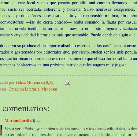
nismo, el vate local y uno que pasaba por allí, mal camino llevamos, a
ntad suele ser acertada, coherente y honesta. Salvo honrosas excepciones, 
ámenes cuya dotación es de escasa cuantía y su repercusión mínima, sin emba
 convocatorias —las de cierta entidad— acaba sonando la flauta por casual
iar una novela inédita de un autor —novel o no— sin ninguna vinculació
cante y cuya calidad literaria es más que aceptable. Puedo dar fe de algún que 
donde ya se produce el despiporre absoluto es en aquellos certámenes convoca
tados o gestionados por editoriales que, por cierto, suelen ser los más popula
os que terminan concediendo ese reconocimiento que el escritor novel tanto an
ertámenes hablaremos en una próxima entrada que les auguro muy jugosa.
icado por
Felisa Moreno
en
8:32
etas:
Creación Literaria
,
Mis cosas
 comentarios:
MarianGardi
dijo...
Voy a verle Felisa, yo tambien se de las movidas y los abusos editoriales, es de
no teriunfan los mejores sino los que van de acuerdo con la idea de la editorial