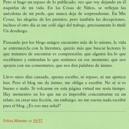
Pero si hago un repaso de lo publicado, veo que voy dejando en él
esquirlas de mi vida. En las Cosas de Niños, se reflejan las
anécdotas de mi prole, que nunca deja de sorprenderme. En Mis
Cosas, las alegrías de los premios, pero también las decepciones,
incluso el otro día se me coló algo del trabajo, precisamente lo titulé
Un desahogo.
Paseando por los blogs amigos encuentro más de lo mismo, la vida
se entremezcla con la literatura, quizás más que buscar lectores lo
que tratamos de encontrar es comprensión; que alguien lea lo que
escribimos y entiendan lo que sentimos en ese momento, que nos
apoyen con sus comentarios, que nos den palabras de ánimo.
Llevo unos días cansada, apenas escribo, ni repaso, ni me apetece
leer. Pero el blog me da ánimo, me obliga a escribir. No sé si es
bueno o malo. Si volcarme en esta página virtual me resta tiempo.
Hay momentos en los que me es imposible concentrarme en un
relato, en crear una ficción, sin embargo, no me cuesta nada escribir
para el blog. ¿Es eso una señal?
Felisa Moreno
en
19:57