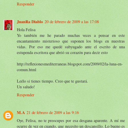
Responder
JuanRa Diablo
20 de febrero de 2009 a las 17:08
Hola Felisa
Yo también me he parado muchas veces a pensar en este
encantamiento misterioso que suponen los blogs en nuestras
vidas. Por eso me quedé subyugado ante el escrito de una
estupenda escritora que abrió su corazón para decir esto
http://reflexionesmediterraneas.blogspot.com/2009/02/la-luna-en-
comun.html
Leélo si tienes tiempo. Creo que te gustará.
Un saludo!
Responder
M.A
21 de febrero de 2009 a las 9:16
Oye, Felisa, no te preocupes por esa desgana aparente. A mí me
ocurre de vez en cuando, que necesito un descansillo. Lo bueno es