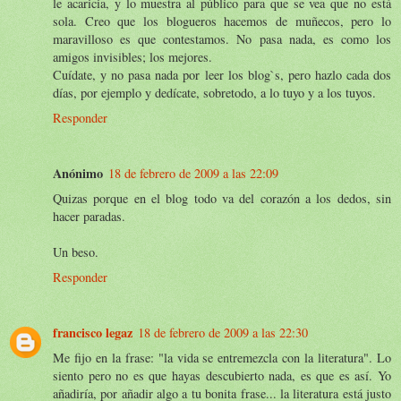
le acaricia, y lo muestra al público para que se vea que no está
sola. Creo que los blogueros hacemos de muñecos, pero lo
maravilloso es que contestamos. No pasa nada, es como los
amigos invisibles; los mejores.
Cuídate, y no pasa nada por leer los blog`s, pero hazlo cada dos
días, por ejemplo y dedícate, sobretodo, a lo tuyo y a los tuyos.
Responder
Anónimo
18 de febrero de 2009 a las 22:09
Quizas porque en el blog todo va del corazón a los dedos, sin
hacer paradas.
Un beso.
Responder
francisco legaz
18 de febrero de 2009 a las 22:30
Me fijo en la frase: "la vida se entremezcla con la literatura". Lo
siento pero no es que hayas descubierto nada, es que es así. Yo
añadiría, por añadir algo a tu bonita frase... la literatura está justo