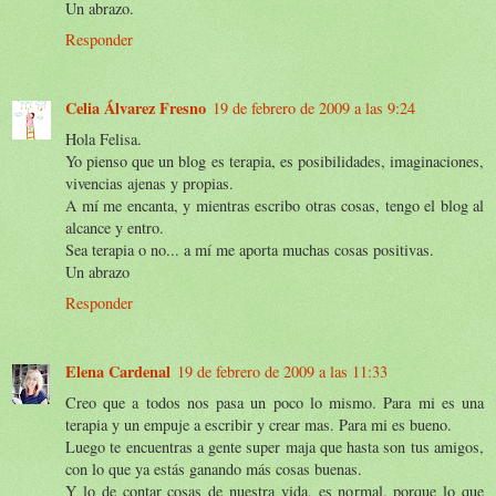
Un abrazo.
Responder
Celia Álvarez Fresno
19 de febrero de 2009 a las 9:24
Hola Felisa.
Yo pienso que un blog es terapia, es posibilidades, imaginaciones,
vivencias ajenas y propias.
A mí me encanta, y mientras escribo otras cosas, tengo el blog al
alcance y entro.
Sea terapia o no... a mí me aporta muchas cosas positivas.
Un abrazo
Responder
Elena Cardenal
19 de febrero de 2009 a las 11:33
Creo que a todos nos pasa un poco lo mismo. Para mi es una
terapia y un empuje a escribir y crear mas. Para mi es bueno.
Luego te encuentras a gente super maja que hasta son tus amigos,
con lo que ya estás ganando más cosas buenas.
Y lo de contar cosas de nuestra vida, es normal, porque lo que