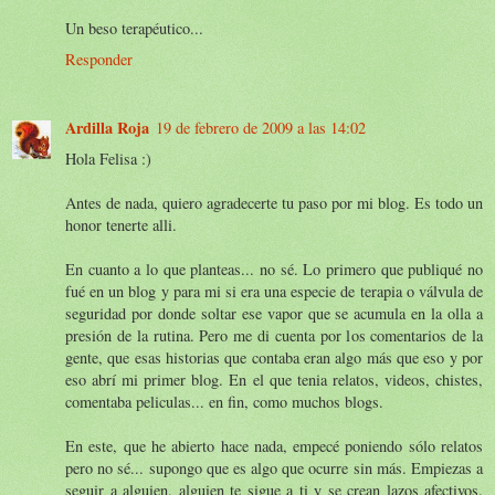
Un beso terapéutico...
Responder
Ardilla Roja
19 de febrero de 2009 a las 14:02
Hola Felisa :)
Antes de nada, quiero agradecerte tu paso por mi blog. Es todo un
honor tenerte alli.
En cuanto a lo que planteas... no sé. Lo primero que publiqué no
fué en un blog y para mi si era una especie de terapia o válvula de
seguridad por donde soltar ese vapor que se acumula en la olla a
presión de la rutina. Pero me di cuenta por los comentarios de la
gente, que esas historias que contaba eran algo más que eso y por
eso abrí mi primer blog. En el que tenia relatos, videos, chistes,
comentaba peliculas... en fin, como muchos blogs.
En este, que he abierto hace nada, empecé poniendo sólo relatos
pero no sé... supongo que es algo que ocurre sin más. Empiezas a
seguir a alguien, alguien te sigue a ti y se crean lazos afectivos.