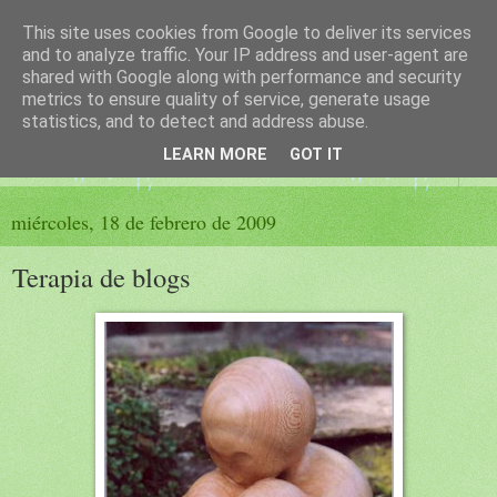
This site uses cookies from Google to deliver its services
El sueño de las palabras
and to analyze traffic. Your IP address and user-agent are
shared with Google along with performance and security
metrics to ensure quality of service, generate usage
PÁGINA LITERARIA DE FELISA MORENO
statistics, and to detect and address abuse.
LEARN MORE
GOT IT
▼
miércoles, 18 de febrero de 2009
Terapia de blogs