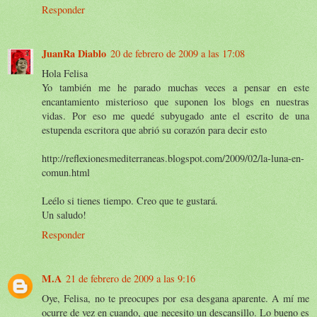
Responder
JuanRa Diablo
20 de febrero de 2009 a las 17:08
Hola Felisa
Yo también me he parado muchas veces a pensar en este
encantamiento misterioso que suponen los blogs en nuestras
vidas. Por eso me quedé subyugado ante el escrito de una
estupenda escritora que abrió su corazón para decir esto
http://reflexionesmediterraneas.blogspot.com/2009/02/la-luna-en-
comun.html
Leélo si tienes tiempo. Creo que te gustará.
Un saludo!
Responder
M.A
21 de febrero de 2009 a las 9:16
Oye, Felisa, no te preocupes por esa desgana aparente. A mí me
ocurre de vez en cuando, que necesito un descansillo. Lo bueno es