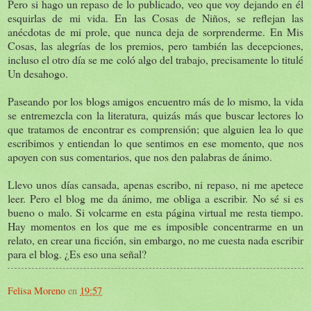
Pero si hago un repaso de lo publicado, veo que voy dejando en él
esquirlas de mi vida. En las Cosas de Niños, se reflejan las
anécdotas de mi prole, que nunca deja de sorprenderme. En Mis
Cosas, las alegrías de los premios, pero también las decepciones,
incluso el otro día se me coló algo del trabajo, precisamente lo titulé
Un desahogo.
Paseando por los blogs amigos encuentro más de lo mismo, la vida
se entremezcla con la literatura, quizás más que buscar lectores lo
que tratamos de encontrar es comprensión; que alguien lea lo que
escribimos y entiendan lo que sentimos en ese momento, que nos
apoyen con sus comentarios, que nos den palabras de ánimo.
Llevo unos días cansada, apenas escribo, ni repaso, ni me apetece
leer. Pero el blog me da ánimo, me obliga a escribir. No sé si es
bueno o malo. Si volcarme en esta página virtual me resta tiempo.
Hay momentos en los que me es imposible concentrarme en un
relato, en crear una ficción, sin embargo, no me cuesta nada escribir
para el blog. ¿Es eso una señal?
Felisa Moreno
en
19:57