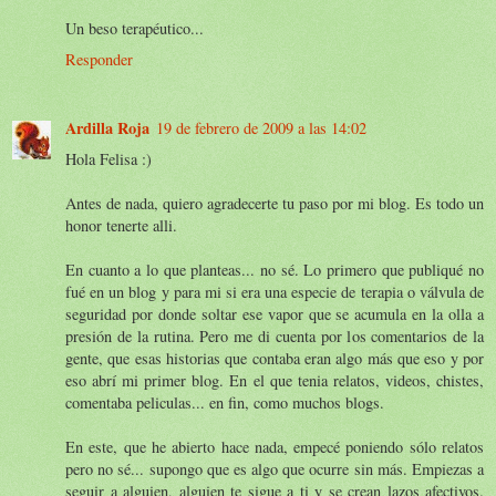
Un beso terapéutico...
Responder
Ardilla Roja
19 de febrero de 2009 a las 14:02
Hola Felisa :)
Antes de nada, quiero agradecerte tu paso por mi blog. Es todo un
honor tenerte alli.
En cuanto a lo que planteas... no sé. Lo primero que publiqué no
fué en un blog y para mi si era una especie de terapia o válvula de
seguridad por donde soltar ese vapor que se acumula en la olla a
presión de la rutina. Pero me di cuenta por los comentarios de la
gente, que esas historias que contaba eran algo más que eso y por
eso abrí mi primer blog. En el que tenia relatos, videos, chistes,
comentaba peliculas... en fin, como muchos blogs.
En este, que he abierto hace nada, empecé poniendo sólo relatos
pero no sé... supongo que es algo que ocurre sin más. Empiezas a
seguir a alguien, alguien te sigue a ti y se crean lazos afectivos.