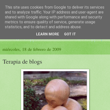
This site uses cookies from Google to deliver its services
El sueño de las palabras
and to analyze traffic. Your IP address and user-agent are
shared with Google along with performance and security
metrics to ensure quality of service, generate usage
PÁGINA LITERARIA DE FELISA MORENO
statistics, and to detect and address abuse.
LEARN MORE
GOT IT
▼
miércoles, 18 de febrero de 2009
Terapia de blogs