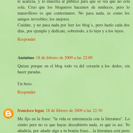
le acaricia, y lo muestra al público para que se vea que no está
sola. Creo que los blogueros hacemos de muñecos, pero lo
maravilloso es que contestamos. No pasa nada, es como los
amigos invisibles; los mejores.
Cuídate, y no pasa nada por leer los blog`s, pero hazlo cada dos
días, por ejemplo y dedícate, sobretodo, a lo tuyo y a los tuyos.
Responder
Anónimo
18 de febrero de 2009 a las 22:09
Quizas porque en el blog todo va del corazón a los dedos, sin
hacer paradas.
Un beso.
Responder
francisco legaz
18 de febrero de 2009 a las 22:30
Me fijo en la frase: "la vida se entremezcla con la literatura". Lo
siento pero no es que hayas descubierto nada, es que es así. Yo
añadiría, por añadir algo a tu bonita frase... la literatura está justo