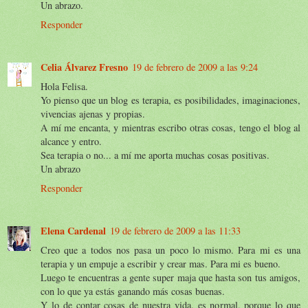
Un abrazo.
Responder
Celia Álvarez Fresno
19 de febrero de 2009 a las 9:24
Hola Felisa.
Yo pienso que un blog es terapia, es posibilidades, imaginaciones,
vivencias ajenas y propias.
A mí me encanta, y mientras escribo otras cosas, tengo el blog al
alcance y entro.
Sea terapia o no... a mí me aporta muchas cosas positivas.
Un abrazo
Responder
Elena Cardenal
19 de febrero de 2009 a las 11:33
Creo que a todos nos pasa un poco lo mismo. Para mi es una
terapia y un empuje a escribir y crear mas. Para mi es bueno.
Luego te encuentras a gente super maja que hasta son tus amigos,
con lo que ya estás ganando más cosas buenas.
Y lo de contar cosas de nuestra vida, es normal, porque lo que