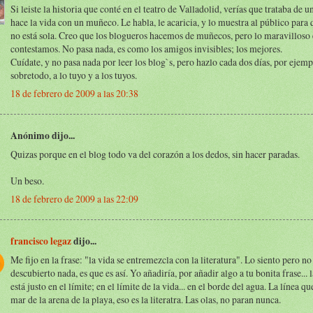
Si leiste la historia que conté en el teatro de Valladolid, verías que trataba de 
hace la vida con un muñeco. Le habla, le acaricia, y lo muestra al público para 
no está sola. Creo que los blogueros hacemos de muñecos, pero lo maravilloso 
contestamos. No pasa nada, es como los amigos invisibles; los mejores.
Cuídate, y no pasa nada por leer los blog`s, pero hazlo cada dos días, por ejemp
sobretodo, a lo tuyo y a los tuyos.
18 de febrero de 2009 a las 20:38
Anónimo dijo...
Quizas porque en el blog todo va del corazón a los dedos, sin hacer paradas.
Un beso.
18 de febrero de 2009 a las 22:09
francisco legaz
dijo...
Me fijo en la frase: "la vida se entremezcla con la literatura". Lo siento pero n
descubierto nada, es que es así. Yo añadiría, por añadir algo a tu bonita frase... l
está justo en el límite; en el límite de la vida... en el borde del agua. La línea qu
mar de la arena de la playa, eso es la literatra. Las olas, no paran nunca.