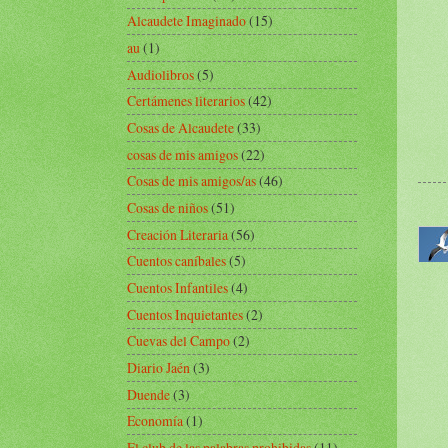
Alcaudete Imaginado
(15)
au
(1)
Audiolibros
(5)
Certámenes literarios
(42)
Cosas de Alcaudete
(33)
cosas de mis amigos
(22)
Cosas de mis amigos/as
(46)
Cosas de niños
(51)
Creación Literaria
(56)
Cuentos caníbales
(5)
Cuentos Infantiles
(4)
Cuentos Inquietantes
(2)
Cuevas del Campo
(2)
Diario Jaén
(3)
Duende
(3)
Economía
(1)
El club de las palabras prohibidas
(11)