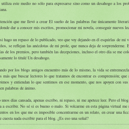
 utiliza este medio no sólo para expresarse sino como un desahogo a los pro
iana.
tención que me llevó a crear El sueño de las palabras fue únicamente literar
 donde dar a conocer mis escritos, promocionar mi novela, conseguir nuevos l
si hago un repaso de lo publicado, veo que voy dejando en él esquirlas de mi 
ños, se reflejan las anécdotas de mi prole, que nunca deja de sorprenderme. 
ías de los premios, pero también las decepciones, incluso el otro día se me coló
samente lo titulé Un desahogo.
ndo por los blogs amigos encuentro más de lo mismo, la vida se entremezcla c
s más que buscar lectores lo que tratamos de encontrar es comprensión; que a
ibimos y entiendan lo que sentimos en ese momento, que nos apoyen con sus
en palabras de ánimo.
 unos días cansada, apenas escribo, ni repaso, ni me apetece leer. Pero el bl
a a escribir. No sé si es bueno o malo. Si volcarme en esta página virtual me
tos en los que me es imposible concentrarme en un relato, en crear una ficc
 cuesta nada escribir para el blog. ¿Es eso una señal?