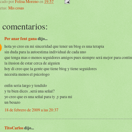
icado por
Felisa Moreno
en
19:57
etas:
Mis cosas
 comentarios:
Per anar fent gana
dijo...
hola yo creo en mi sinceridad que tener un blog es una terapia
sin duda para la autoestima individual de cada uno
que tenga mas o menos seguidores amigos pues siempre será mejor para continu
la ilusion de estar cerca de alguien
hoy di creo que la gente que tiene blog y tiene seguidores
necesita menos el psicologo
enfin seria largo y tendido
y tu bien dices ..será una señal?
yo creo que es una señal para ty ,y para mi
un besazo
18 de febrero de 2009 a las 20:37
TitoCarlos
dijo...