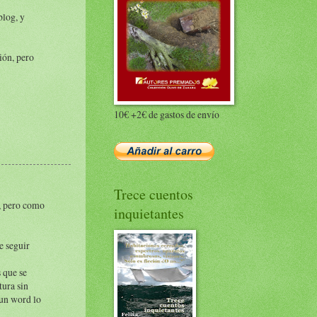
blog, y
ión, pero
10€ +2€ de gastos de envío
Trece cuentos
a, pero como
inquietantes
e seguir
s que se
tura sin
 un word lo