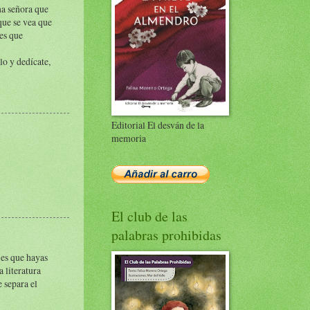
una señora que
que se vea que
es que
lo y dedícate,
Editorial El desván de la
memoria
El club de las
palabras prohibidas
o es que hayas
a literatura
e separa el