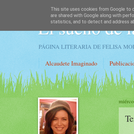
This site uses cookies from Google to de
are shared with Google along with perfo
El sueño de l
statistics, and to detect and address a
PÁGINA LITERARIA DE FELISA M
Alcaudete Imaginado
Publicaci
miérco
Te