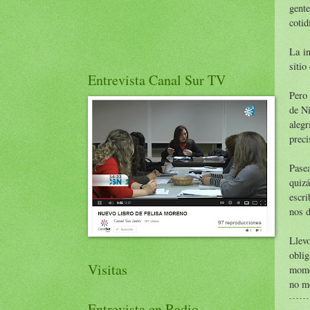
gente
cotid
La in
sitio
Entrevista Canal Sur TV
Pero 
de Ni
alegr
preci
Pasea
quizá
escr
nos d
Llevo
oblig
Visitas
momen
no me
Entrevista en Radio