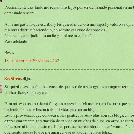
Precisamente este finde me reñian mis hijos por ser demasiado personal en mi 
demasiado sincera.
A mi me gusta lo que escribo, y les quiero mucho(a mis hijos) y valoro su opin
mientras disfrute haciendolo, no admito esa clase de consejos.
No creo que perjudique a nadie y a mi me hace ilusión.
Pues adelante
Besos
18 de febrero de 2009 a las 22:52
SeaSirens
dijo...
Si, quizá si, es la señal más clara, de que esto de los blogs no es ninguna terapi
tú bien dices, si que ayuda.
Para mi, es el asomo de mi fatiga inexpresable. Mi motivo, no fue otro que el d
haciendo lo que he hecho todo mi vida, pero en un blog.
Eso ha provocado, que conozca a otra gente, con sus vidas, con sus blogs, en lo
expres claramente, la situación de su vida en muchos de ellos, en otros, la litera
más...pero al fin, todo esto me llena, porque me reconforta poder "vomitar" en
que siento, que es lo que me amarga, que es lo que me hace feliz...