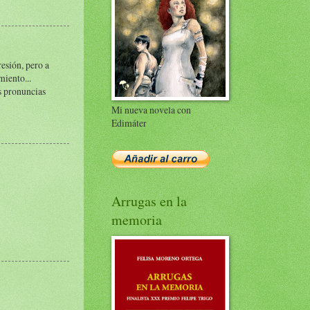
resión, pero a
miento...
s pronuncias
Mi nueva novela con
Edimáter
Arrugas en la
memoria