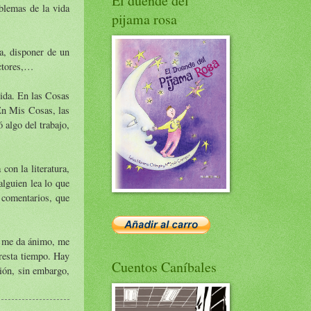
El duende del
blemas de la vida
pijama rosa
ia, disponer de un
ectores,…
vida. En las Cosas
En Mis Cosas, las
 algo del trabajo,
on la literatura,
lguien lea lo que
 comentarios, que
og me da ánimo, me
 resta tiempo. Hay
Cuentos Caníbales
ión, sin embargo,