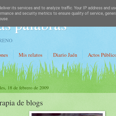
liver its services and to analyze traffic. Your IP address and u
rmance and security metrics to ensure quality of service, gene
as palabras
buse.
ORENO
ones
Mis relatos
Diario Jaén
Actos Públic
les, 18 de febrero de 2009
rapia de blogs