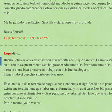
Aunque no tuviera todo el tiempo del mundo, lo seguiría haciendo, porque lo ne
con ello, puedo comprender a otras personas y ayudarles, leerles, apoyarles...n
más!!
Me ha gustado tu reflexión. Sencilla y clara, pero muy profunda.
Besos Felisa!!
18 de febrero de 2009 a las 22:53
Lupe
dijo...
Bueno Felisa, a veces las cosas son más sencillas de lo que parecen. La única s
en tu relato es que tu mente esta holgazaneando unos días. Pero solo unos días. 
hasta le viene bien y vuelve al trabajo con más fuerza. Seguro.
Tienes todo el derecho a darte ese descanso.
En cuanto a lo de la terapia de blogs, si nos atendemos al significado de la pala
exista una terapia tiene que haber una enfermedad y no es el caso. Los blogs s
entre nuestros sentimientos y otras personas que están al otro lado que viven 
nosotros. Así de sencillo.
Por lo menos, yo lo veo así.