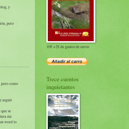
blog, y
ión, pero
10€ +2€ de gastos de envío
Trece cuentos
a, pero como
inquietantes
e seguir
s que se
tura sin
 un word lo