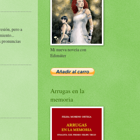
resión, pero a
miento...
s pronuncias
Mi nueva novela con
Edimáter
Arrugas en la
memoria