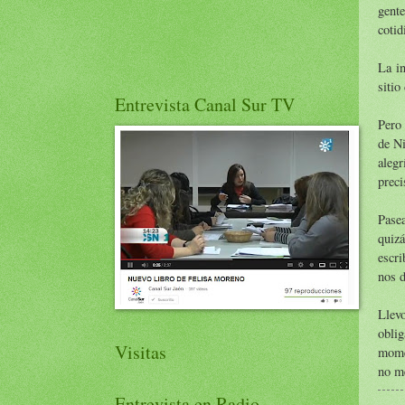
gente
cotid
La in
sitio
Entrevista Canal Sur TV
Pero 
de Ni
alegr
preci
Pasea
quizá
escr
nos d
Llevo
oblig
Visitas
momen
no me
Entrevista en Radio