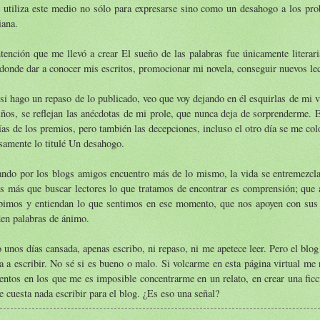
 utiliza este medio no sólo para expresarse sino como un desahogo a los pro
iana.
tención que me llevó a crear El sueño de las palabras fue únicamente literar
 donde dar a conocer mis escritos, promocionar mi novela, conseguir nuevos l
si hago un repaso de lo publicado, veo que voy dejando en él esquirlas de mi 
ños, se reflejan las anécdotas de mi prole, que nunca deja de sorprenderme. 
ías de los premios, pero también las decepciones, incluso el otro día se me coló
samente lo titulé Un desahogo.
ndo por los blogs amigos encuentro más de lo mismo, la vida se entremezcla c
s más que buscar lectores lo que tratamos de encontrar es comprensión; que a
ibimos y entiendan lo que sentimos en ese momento, que nos apoyen con sus
en palabras de ánimo.
 unos días cansada, apenas escribo, ni repaso, ni me apetece leer. Pero el bl
a a escribir. No sé si es bueno o malo. Si volcarme en esta página virtual me
tos en los que me es imposible concentrarme en un relato, en crear una ficc
 cuesta nada escribir para el blog. ¿Es eso una señal?