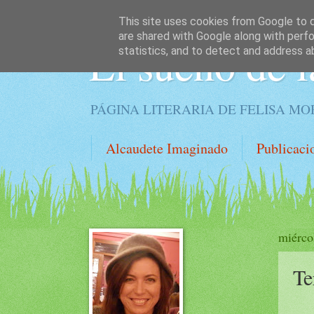
This site uses cookies from Google to de
are shared with Google along with perfo
El sueño de l
statistics, and to detect and address a
PÁGINA LITERARIA DE FELISA M
Alcaudete Imaginado
Publicaci
miérco
Te