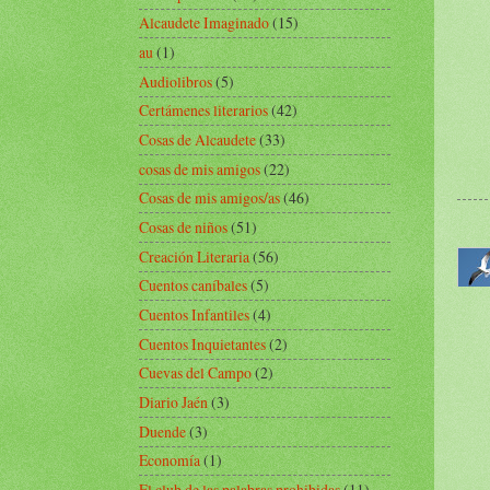
Alcaudete Imaginado
(15)
au
(1)
Audiolibros
(5)
Certámenes literarios
(42)
Cosas de Alcaudete
(33)
cosas de mis amigos
(22)
Cosas de mis amigos/as
(46)
Cosas de niños
(51)
Creación Literaria
(56)
Cuentos caníbales
(5)
Cuentos Infantiles
(4)
Cuentos Inquietantes
(2)
Cuevas del Campo
(2)
Diario Jaén
(3)
Duende
(3)
Economía
(1)
El club de las palabras prohibidas
(11)