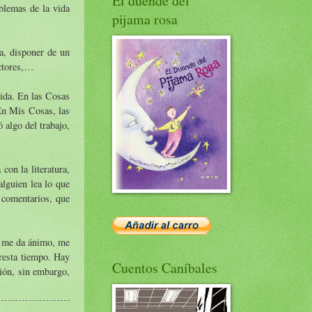
El duende del
blemas de la vida
pijama rosa
ia, disponer de un
ectores,…
vida. En las Cosas
En Mis Cosas, las
 algo del trabajo,
on la literatura,
lguien lea lo que
 comentarios, que
og me da ánimo, me
 resta tiempo. Hay
Cuentos Caníbales
ión, sin embargo,