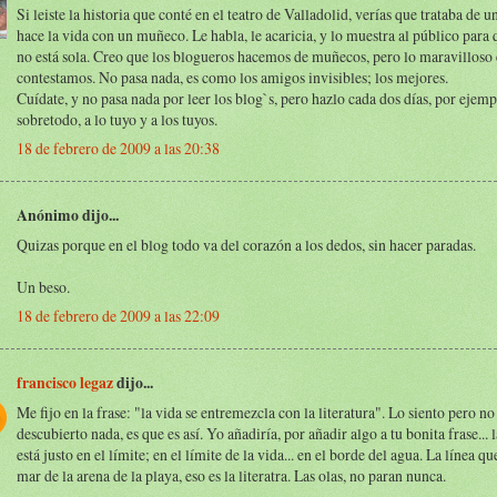
Si leiste la historia que conté en el teatro de Valladolid, verías que trataba de 
hace la vida con un muñeco. Le habla, le acaricia, y lo muestra al público para 
no está sola. Creo que los blogueros hacemos de muñecos, pero lo maravilloso 
contestamos. No pasa nada, es como los amigos invisibles; los mejores.
Cuídate, y no pasa nada por leer los blog`s, pero hazlo cada dos días, por ejemp
sobretodo, a lo tuyo y a los tuyos.
18 de febrero de 2009 a las 20:38
Anónimo dijo...
Quizas porque en el blog todo va del corazón a los dedos, sin hacer paradas.
Un beso.
18 de febrero de 2009 a las 22:09
francisco legaz
dijo...
Me fijo en la frase: "la vida se entremezcla con la literatura". Lo siento pero n
descubierto nada, es que es así. Yo añadiría, por añadir algo a tu bonita frase... l
está justo en el límite; en el límite de la vida... en el borde del agua. La línea qu
mar de la arena de la playa, eso es la literatra. Las olas, no paran nunca.