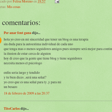
icado por
Felisa Moreno
en
19:57
etas:
Mis cosas
 comentarios:
Per anar fent gana
dijo...
hola yo creo en mi sinceridad que tener un blog es una terapia
sin duda para la autoestima individual de cada uno
que tenga mas o menos seguidores amigos pues siempre será mejor para continu
la ilusion de estar cerca de alguien
hoy di creo que la gente que tiene blog y tiene seguidores
necesita menos el psicologo
enfin seria largo y tendido
y tu bien dices ..será una señal?
yo creo que es una señal para ty ,y para mi
un besazo
18 de febrero de 2009 a las 20:37
TitoCarlos
dijo...