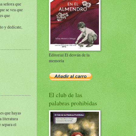
una señora que
que se vea que
es que
lo y dedícate,
Editorial El desván de la
memoria
El club de las
palabras prohibidas
o es que hayas
a literatura
e separa el