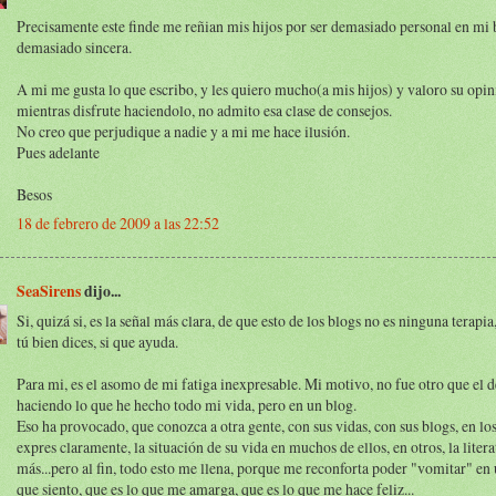
Precisamente este finde me reñian mis hijos por ser demasiado personal en mi 
demasiado sincera.
A mi me gusta lo que escribo, y les quiero mucho(a mis hijos) y valoro su opin
mientras disfrute haciendolo, no admito esa clase de consejos.
No creo que perjudique a nadie y a mi me hace ilusión.
Pues adelante
Besos
18 de febrero de 2009 a las 22:52
SeaSirens
dijo...
Si, quizá si, es la señal más clara, de que esto de los blogs no es ninguna terapi
tú bien dices, si que ayuda.
Para mi, es el asomo de mi fatiga inexpresable. Mi motivo, no fue otro que el d
haciendo lo que he hecho todo mi vida, pero en un blog.
Eso ha provocado, que conozca a otra gente, con sus vidas, con sus blogs, en lo
expres claramente, la situación de su vida en muchos de ellos, en otros, la litera
más...pero al fin, todo esto me llena, porque me reconforta poder "vomitar" en
que siento, que es lo que me amarga, que es lo que me hace feliz...