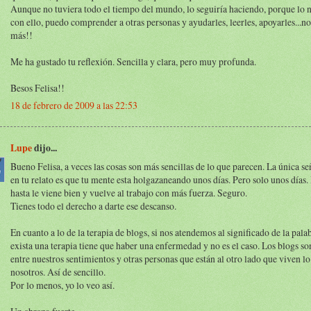
Aunque no tuviera todo el tiempo del mundo, lo seguiría haciendo, porque lo ne
con ello, puedo comprender a otras personas y ayudarles, leerles, apoyarles...n
más!!
Me ha gustado tu reflexión. Sencilla y clara, pero muy profunda.
Besos Felisa!!
18 de febrero de 2009 a las 22:53
Lupe
dijo...
Bueno Felisa, a veces las cosas son más sencillas de lo que parecen. La única s
en tu relato es que tu mente esta holgazaneando unos días. Pero solo unos días. 
hasta le viene bien y vuelve al trabajo con más fuerza. Seguro.
Tienes todo el derecho a darte ese descanso.
En cuanto a lo de la terapia de blogs, si nos atendemos al significado de la pala
exista una terapia tiene que haber una enfermedad y no es el caso. Los blogs s
entre nuestros sentimientos y otras personas que están al otro lado que viven 
nosotros. Así de sencillo.
Por lo menos, yo lo veo así.