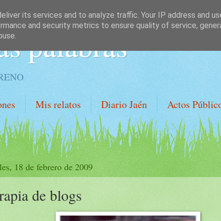
liver its services and to analyze traffic. Your IP address and u
rmance and security metrics to ensure quality of service, gene
as palabras
buse.
ORENO
ones
Mis relatos
Diario Jaén
Actos Públic
les, 18 de febrero de 2009
rapia de blogs