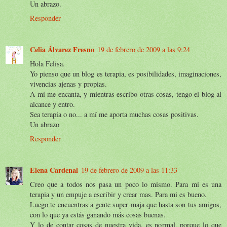
Un abrazo.
Responder
Celia Álvarez Fresno
19 de febrero de 2009 a las 9:24
Hola Felisa.
Yo pienso que un blog es terapia, es posibilidades, imaginaciones,
vivencias ajenas y propias.
A mí me encanta, y mientras escribo otras cosas, tengo el blog al
alcance y entro.
Sea terapia o no... a mí me aporta muchas cosas positivas.
Un abrazo
Responder
Elena Cardenal
19 de febrero de 2009 a las 11:33
Creo que a todos nos pasa un poco lo mismo. Para mi es una
terapia y un empuje a escribir y crear mas. Para mi es bueno.
Luego te encuentras a gente super maja que hasta son tus amigos,
con lo que ya estás ganando más cosas buenas.
Y lo de contar cosas de nuestra vida, es normal, porque lo que