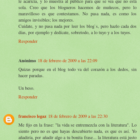
le acaricia, y lo muestra al público para que se vea que no está
sola. Creo que los blogueros hacemos de muñecos, pero lo
maravilloso es que contestamos. No pasa nada, es como los
amigos invisibles; los mejores.
Cuídate, y no pasa nada por leer los blog`s, pero hazlo cada dos
días, por ejemplo y dedícate, sobretodo, a lo tuyo y a los tuyos.
Responder
Anónimo
18 de febrero de 2009 a las 22:09
Quizas porque en el blog todo va del corazón a los dedos, sin
hacer paradas.
Un beso.
Responder
francisco legaz
18 de febrero de 2009 a las 22:30
Me fijo en la frase: "la vida se entremezcla con la literatura". Lo
siento pero no es que hayas descubierto nada, es que es así. Yo
añadiría, por añadir algo a tu bonita frase... la literatura está justo