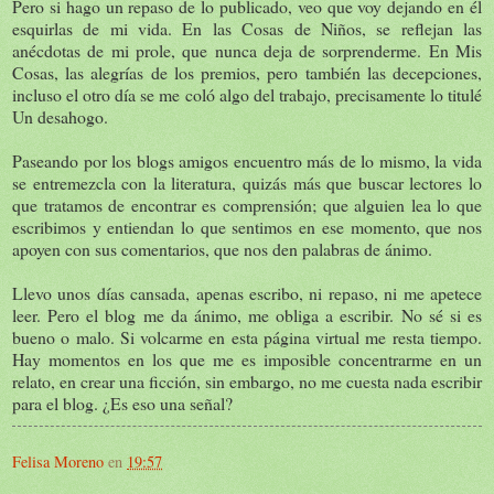
Pero si hago un repaso de lo publicado, veo que voy dejando en él
esquirlas de mi vida. En las Cosas de Niños, se reflejan las
anécdotas de mi prole, que nunca deja de sorprenderme. En Mis
Cosas, las alegrías de los premios, pero también las decepciones,
incluso el otro día se me coló algo del trabajo, precisamente lo titulé
Un desahogo.
Paseando por los blogs amigos encuentro más de lo mismo, la vida
se entremezcla con la literatura, quizás más que buscar lectores lo
que tratamos de encontrar es comprensión; que alguien lea lo que
escribimos y entiendan lo que sentimos en ese momento, que nos
apoyen con sus comentarios, que nos den palabras de ánimo.
Llevo unos días cansada, apenas escribo, ni repaso, ni me apetece
leer. Pero el blog me da ánimo, me obliga a escribir. No sé si es
bueno o malo. Si volcarme en esta página virtual me resta tiempo.
Hay momentos en los que me es imposible concentrarme en un
relato, en crear una ficción, sin embargo, no me cuesta nada escribir
para el blog. ¿Es eso una señal?
Felisa Moreno
en
19:57