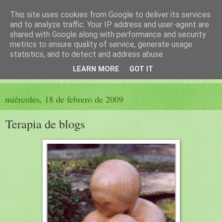
This site uses cookies from Google to deliver its services
El sueño de las palabras
and to analyze traffic. Your IP address and user-agent are
shared with Google along with performance and security
metrics to ensure quality of service, generate usage
PÁGINA LITERARIA DE FELISA MORENO
statistics, and to detect and address abuse.
LEARN MORE
GOT IT
▼
miércoles, 18 de febrero de 2009
Terapia de blogs