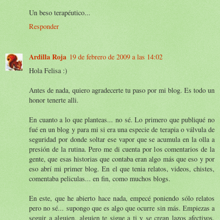
Un beso terapéutico...
Responder
Ardilla Roja
19 de febrero de 2009 a las 14:02
Hola Felisa :)
Antes de nada, quiero agradecerte tu paso por mi blog. Es todo un
honor tenerte alli.
En cuanto a lo que planteas... no sé. Lo primero que publiqué no
fué en un blog y para mi si era una especie de terapia o válvula de
seguridad por donde soltar ese vapor que se acumula en la olla a
presión de la rutina. Pero me di cuenta por los comentarios de la
gente, que esas historias que contaba eran algo más que eso y por
eso abrí mi primer blog. En el que tenia relatos, videos, chistes,
comentaba peliculas... en fin, como muchos blogs.
En este, que he abierto hace nada, empecé poniendo sólo relatos
pero no sé... supongo que es algo que ocurre sin más. Empiezas a
seguir a alguien, alguien te sigue a ti y se crean lazos afectivos.