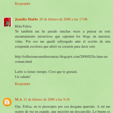
Responder
JuanRa Diablo
20 de febrero de 2009 a las 17:08
Hola Felisa
Yo también me he parado muchas veces a pensar en este
encantamiento misterioso que suponen los blogs en nuestras
vidas. Por eso me quedé subyugado ante el escrito de una
estupenda escritora que abrió su corazón para decir esto
http://reflexionesmediterraneas.blogspot.com/2009/02/la-luna-en-
comun.html
Leélo si tienes tiempo. Creo que te gustará.
Un saludo!
Responder
M.A
21 de febrero de 2009 a las 9:16
Oye, Felisa, no te preocupes por esa desgana aparente. A mí me
ocurre de vez en cuando, que necesito un descansillo. Lo bueno es