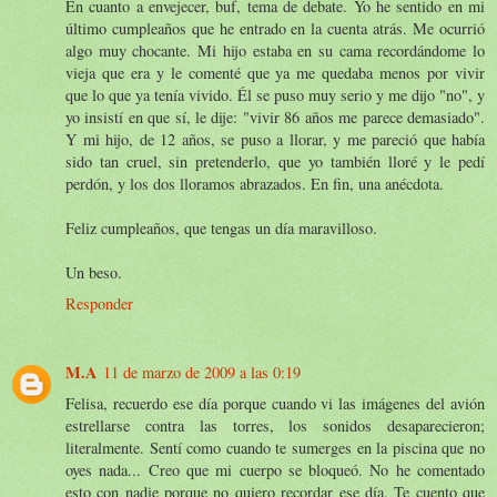
En cuanto a envejecer, buf, tema de debate. Yo he sentido en mi
último cumpleaños que he entrado en la cuenta atrás. Me ocurrió
algo muy chocante. Mi hijo estaba en su cama recordándome lo
vieja que era y le comenté que ya me quedaba menos por vivir
que lo que ya tenía vivido. Él se puso muy serio y me dijo "no", y
yo insistí en que sí, le dije: "vivir 86 años me parece demasiado".
Y mi hijo, de 12 años, se puso a llorar, y me pareció que había
sido tan cruel, sin pretenderlo, que yo también lloré y le pedí
perdón, y los dos lloramos abrazados. En fin, una anécdota.
Feliz cumpleaños, que tengas un día maravilloso.
Un beso.
Responder
M.A
11 de marzo de 2009 a las 0:19
Felisa, recuerdo ese día porque cuando vi las imágenes del avión
estrellarse contra las torres, los sonidos desaparecieron;
literalmente. Sentí como cuando te sumerges en la piscina que no
oyes nada... Creo que mi cuerpo se bloqueó. No he comentado
esto con nadie porque no quiero recordar ese día. Te cuento que