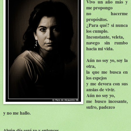
Vivo un año más y
me propongo
no hacerme
propósitos.
¿Para qué? si nunca
los cumplo.
Inconstante, veleta,
navego sin rumbo
hacia mi vida.
Aún no soy yo, soy la
otra,
la que me busca en
los espejos
y me devora con sus
ansias de vivir.
Aún no soy yo,
me busco incesante,
sufro, padezco
y no me hallo.
Algún día seré yo y entonces,