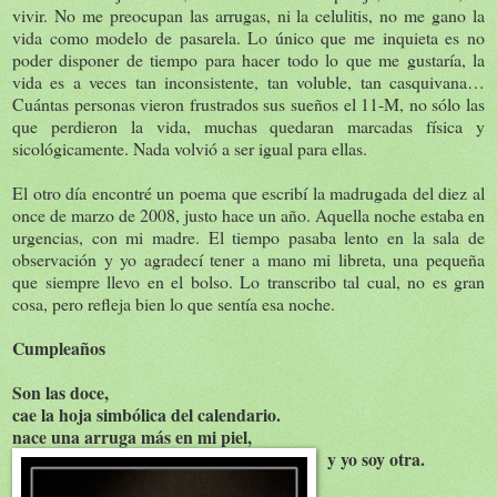
vivir. No me preocupan las arrugas, ni la celulitis, no me gano la
vida como modelo de pasarela. Lo único que me inquieta es no
poder disponer de tiempo para hacer todo lo que me gustaría, la
vida es a veces tan inconsistente, tan voluble, tan casquivana…
Cuántas personas vieron frustrados sus sueños el 11-M, no sólo las
que perdieron la vida, muchas quedaran marcadas física y
sicológicamente. Nada volvió a ser igual para ellas.
El otro día encontré un poema que escribí la madrugada del diez al
once de marzo de 2008, justo hace un año. Aquella noche estaba en
urgencias, con mi madre. El tiempo pasaba lento en la sala de
observación y yo agradecí tener a mano mi libreta, una pequeña
que siempre llevo en el bolso. Lo transcribo tal cual, no es gran
cosa, pero refleja bien lo que sentía esa noche.
Cumpleaños
Son las doce,
cae la hoja simbólica del calendario.
nace una arruga más en mi piel,
y yo soy otra.