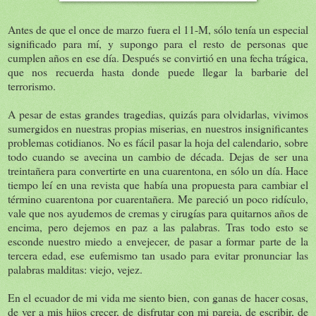
Antes de que el once de marzo fuera el 11-M, sólo tenía un especial
significado para mí, y supongo para el resto de personas que
cumplen años en ese día. Después se convirtió en una fecha trágica,
que nos recuerda hasta donde puede llegar la barbarie del
terrorismo.
A pesar de estas grandes tragedias, quizás para olvidarlas, vivimos
sumergidos en nuestras propias miserias, en nuestros insignificantes
problemas cotidianos. No es fácil pasar la hoja del calendario, sobre
todo cuando se avecina un cambio de década. Dejas de ser una
treintañera para convertirte en una cuarentona, en sólo un día. Hace
tiempo leí en una revista que había una propuesta para cambiar el
término cuarentona por cuarentañera. Me pareció un poco ridículo,
vale que nos ayudemos de cremas y cirugías para quitarnos años de
encima, pero dejemos en paz a las palabras. Tras todo esto se
esconde nuestro miedo a envejecer, de pasar a formar parte de la
tercera edad, ese eufemismo tan usado para evitar pronunciar las
palabras malditas: viejo, vejez.
En el ecuador de mi vida me siento bien, con ganas de hacer cosas,
de ver a mis hijos crecer, de disfrutar con mi pareja, de escribir, de