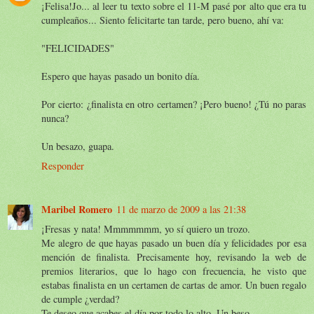
¡Felisa!Jo... al leer tu texto sobre el 11-M pasé por alto que era tu
cumpleaños... Siento felicitarte tan tarde, pero bueno, ahí va:
"FELICIDADES"
Espero que hayas pasado un bonito día.
Por cierto: ¿finalista en otro certamen? ¡Pero bueno! ¿Tú no paras
nunca?
Un besazo, guapa.
Responder
Maribel Romero
11 de marzo de 2009 a las 21:38
¡Fresas y nata! Mmmmmmm, yo sí quiero un trozo.
Me alegro de que hayas pasado un buen día y felicidades por esa
mención de finalista. Precisamente hoy, revisando la web de
premios literarios, que lo hago con frecuencia, he visto que
estabas finalista en un certamen de cartas de amor. Un buen regalo
de cumple ¿verdad?
Te deseo que acabes el día por todo lo alto. Un beso.