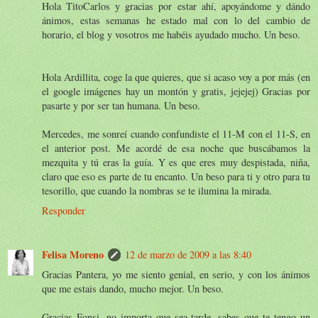
Hola TitoCarlos y gracias por estar ahí, apoyándome y dándo
ánimos, estas semanas he estado mal con lo del cambio de
horario, el blog y vosotros me habéis ayudado mucho. Un beso.
Hola Ardillita, coge la que quieres, que si acaso voy a por más (en
el google imágenes hay un montón y gratis, jejejej) Gracias por
pasarte y por ser tan humana. Un beso.
Mercedes, me sonreí cuando confundiste el 11-M con el 11-S, en
el anterior post. Me acordé de esa noche que buscábamos la
mezquita y tú eras la guía. Y es que eres muy despistada, niña,
claro que eso es parte de tu encanto. Un beso para ti y otro para tu
tesorillo, que cuando la nombras se te ilumina la mirada.
Responder
Felisa Moreno
12 de marzo de 2009 a las 8:40
Gracias Pantera, yo me siento genial, en serio, y con los ánimos
que me estais dando, mucho mejor. Un beso.
Gracias Fonsi, no importa que sea tarde, sabes que te tengo un