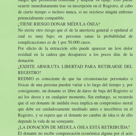
ocurrir inmediatamente tras su inscripción en el Registro, al cabo
de cierto tiempo o incluso nunca, si no existiese ningún enfermo
potencialmente compatible.
¿TIENE RIESGO DONAR MÉDULA ÓSEA?
No existe otro riesgo que el de la anestesia general o epidural el
cual es muy bajo; en personas sanas la probabilidad de
complicacciones es de 1 por 50.000 casos.
Por efecto de la extracción sólo puede aparecer un leve dolor
residual en la cadera que desaparece a los pocos días de la
donación.
¿EXISTE ABSOLUTA LIBERTAD PARA RETIRARSE DEL
REGISTRO?
REDMO es consciente de que las circunstancias personales o
físicas de una persona pueden variar a lo largo del tiempo y, por
consiguiente, un donante es libre de darse de baja del Registro si
así los desea y en cualquier momento, Sin embargo, se recuerda
que el ser donante de médula ósea implica un compromiso moral
que debe ser cuidadosamente meditado antes e inscribirse en el
Registro, y se espera que el donante no cambie de idea si de ello
depende la vida de un semejante.
¿LA DONACIÓN DE MÉDULA ÓSEA ESTÁ RETRIBUÍDA?
El donante no recibe compensación económica alguna por el acto