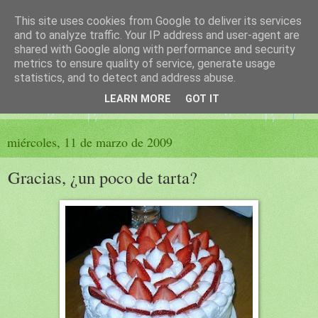
This site uses cookies from Google to deliver its services
El sueño de las palabras
and to analyze traffic. Your IP address and user-agent are
shared with Google along with performance and security
metrics to ensure quality of service, generate usage
PÁGINA LITERARIA DE FELISA MORENO
statistics, and to detect and address abuse.
LEARN MORE
GOT IT
▼
miércoles, 11 de marzo de 2009
Gracias, ¿un poco de tarta?