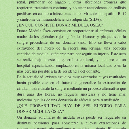
renal, pulmonar, de hígado u otras afecciones crónicas que
requieran tratamiento continuo, y no tener antecedentes de análisis
positivos en cuanto a infecciones de los virus de la hepatitis B, C
y síndrome de inmunodeficiencia adquirida (SIDA).
¿EN QUÉ CONSISTE DONAR MÉDULA ÓSEA?
Donar Médula Ósea consiste en proporcionar al enfermo células
madre de los glóbulos rojos, glóbulos blancos y plaquetas de la
sangre procedente de un donante sano. Ello se lleva a cabo
extrayendo del hueso de la cadera una jeringa, una pequeña
cantidad de medula, suficiente para conseguir un injerto. Este acto
se realiza bajo anestesia general o epidural, y siempre en un
hospital especializado, emplazado en la misma localidad o en la
más cercana posible a la de residencia del donante,
En la actualidad, existen estudios muy avanzados cuyos resultados
harán posible que en el futuro se generalice la extracción de
células madre desde la sangre mediante un proceso alternativo que
dura unas dos horas, no requiere anestesia y no tiene más
molestias que las de una donación de aféresis para transfusión.
¿QUÉ PROBABILIDAD HAY DE SER ELEGIDO PARA
DONAR MÉDULA ÓSEA?
Un donante voluntario de médula ósea puede ser requerido en
distintas ocasiones para someterse a nuevas extracciones de
sangre que permitirán confirmar y ampliar su tipaje. Ello puede