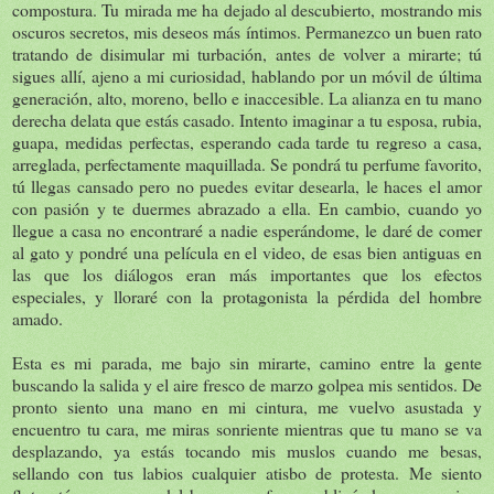
compostura. Tu mirada me ha dejado al descubierto, mostrando mis
oscuros secretos, mis deseos más íntimos. Permanezco un buen rato
tratando de disimular mi turbación, antes de volver a mirarte; tú
sigues allí, ajeno a mi curiosidad, hablando por un móvil de última
generación, alto, moreno, bello e inaccesible. La alianza en tu mano
derecha delata que estás casado. Intento imaginar a tu esposa, rubia,
guapa, medidas perfectas, esperando cada tarde tu regreso a casa,
arreglada, perfectamente maquillada. Se pondrá tu perfume favorito,
tú llegas cansado pero no puedes evitar desearla, le haces el amor
con pasión y te duermes abrazado a ella. En cambio, cuando yo
llegue a casa no encontraré a nadie esperándome, le daré de comer
al gato y pondré una película en el video, de esas bien antiguas en
las que los diálogos eran más importantes que los efectos
especiales, y lloraré con la protagonista la pérdida del hombre
amado.
Esta es mi parada, me bajo sin mirarte, camino entre la gente
buscando la salida y el aire fresco de marzo golpea mis sentidos. De
pronto siento una mano en mi cintura, me vuelvo asustada y
encuentro tu cara, me miras sonriente mientras que tu mano se va
desplazando, ya estás tocando mis muslos cuando me besas,
sellando con tus labios cualquier atisbo de protesta. Me siento