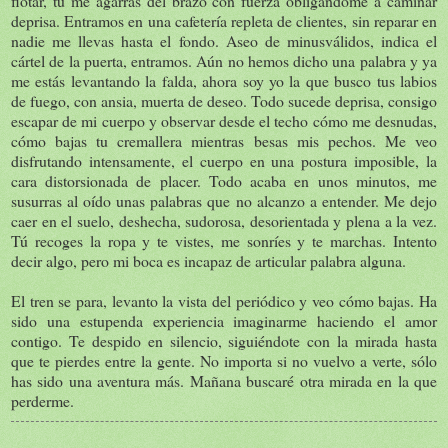
flotar, tú me agarras del brazo con fuerza obligándome a caminar
deprisa. Entramos en una cafetería repleta de clientes, sin reparar en
nadie me llevas hasta el fondo. Aseo de minusválidos, indica el
cártel de la puerta, entramos. Aún no hemos dicho una palabra y ya
me estás levantando la falda, ahora soy yo la que busco tus labios
de fuego, con ansia, muerta de deseo. Todo sucede deprisa, consigo
escapar de mi cuerpo y observar desde el techo cómo me desnudas,
cómo bajas tu cremallera mientras besas mis pechos. Me veo
disfrutando intensamente, el cuerpo en una postura imposible, la
cara distorsionada de placer. Todo acaba en unos minutos, me
susurras al oído unas palabras que no alcanzo a entender. Me dejo
caer en el suelo, deshecha, sudorosa, desorientada y plena a la vez.
Tú recoges la ropa y te vistes, me sonríes y te marchas. Intento
decir algo, pero mi boca es incapaz de articular palabra alguna.
El tren se para, levanto la vista del periódico y veo cómo bajas. Ha
sido una estupenda experiencia imaginarme haciendo el amor
contigo. Te despido en silencio, siguiéndote con la mirada hasta
que te pierdes entre la gente. No importa si no vuelvo a verte, sólo
has sido una aventura más. Mañana buscaré otra mirada en la que
perderme.