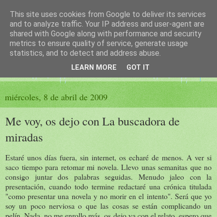
This site uses cookies from Google to deliver its services
El sueño de las palabras
and to analyze traffic. Your IP address and user-agent are
shared with Google along with performance and security
metrics to ensure quality of service, generate usage
PÁGINA LITERARIA DE FELISA MORENO
statistics, and to detect and address abuse.
LEARN MORE
GOT IT
▼
miércoles, 8 de abril de 2009
Me voy, os dejo con La buscadora de
miradas
Estaré unos días fuera, sin internet, os echaré de menos. A ver si
saco tiempo para retomar mi novela. Llevo unas semanitas que no
consigo juntar dos palabras seguidas. Menudo jaleo con la
presentación, cuando todo termine redactaré una crónica titulada
"como presentar una novela y no morir en el intento". Será que yo
soy un poco nerviosa o que las cosas se están complicando un
pelín. Nada, no me enrollo más, os dejo ya con el relato, espero que