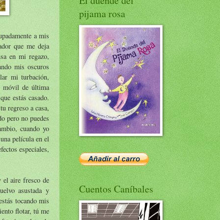
El duende del
pijama rosa
cupadamente a mis
gador que me deja
nsa en mi regazo,
rando mis oscuros
lar mi turbación,
n móvil de última
 que estás casado.
tu regreso a casa,
ado pero no puedes
cambio, cuando yo
una película en el
fectos especiales,
 el aire fresco de
Cuentos Caníbales
uelvo asustada y
estás tocando mis
ento flotar, tú me