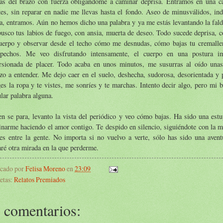
ras del brazo con fuerza obligándome a caminar deprisa. Entramos en una caf
tes, sin reparar en nadie me llevas hasta el fondo. Aseo de minusválidos, indi
a, entramos. Aún no hemos dicho una palabra y ya me estás levantando la fald
usco tus labios de fuego, con ansia, muerta de deseo. Todo sucede deprisa, c
uerpo y observar desde el techo cómo me desnudas, cómo bajas tu cremalle
pechos. Me veo disfrutando intensamente, el cuerpo en una postura im
orsionada de placer. Todo acaba en unos minutos, me susurras al oído una
zo a entender. Me dejo caer en el suelo, deshecha, sudorosa, desorientada y 
es la ropa y te vistes, me sonríes y te marchas. Intento decir algo, pero mi 
ular palabra alguna.
en se para, levanto la vista del periódico y veo cómo bajas. Ha sido una est
narme haciendo el amor contigo. Te despido en silencio, siguiéndote con la m
des entre la gente. No importa si no vuelvo a verte, sólo has sido una ave
ré otra mirada en la que perderme.
icado por
Felisa Moreno
en
23:09
etas:
Relatos Premiados
 comentarios: