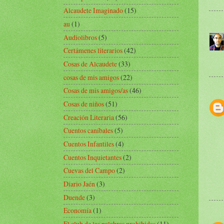
Alcaudete Imaginado
(15)
au
(1)
Audiolibros
(5)
Certámenes literarios
(42)
Cosas de Alcaudete
(33)
cosas de mis amigos
(22)
Cosas de mis amigos/as
(46)
Cosas de niños
(51)
Creación Literaria
(56)
Cuentos caníbales
(5)
Cuentos Infantiles
(4)
Cuentos Inquietantes
(2)
Cuevas del Campo
(2)
Diario Jaén
(3)
Duende
(3)
Economía
(1)
El club de las palabras prohibidas
(11)