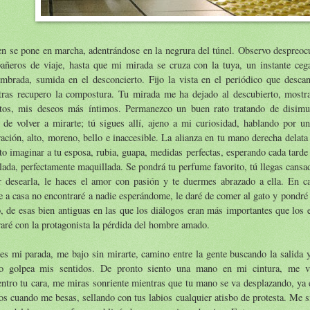
en se pone en marcha, adentrándose en la negrura del túnel. Observo despreo
añeros de viaje, hasta que mi mirada se cruza con la tuya, un instante ce
umbrada, sumida en el desconcierto. Fijo la vista en el periódico que desca
tras recupero la compostura. Tu mirada me ha dejado al descubierto, most
etos, mis deseos más íntimos. Permanezco un buen rato tratando de disimu
 de volver a mirarte; tú sigues allí, ajeno a mi curiosidad, hablando por u
ación, alto, moreno, bello e inaccesible. La alianza en tu mano derecha delata
to imaginar a tu esposa, rubia, guapa, medidas perfectas, esperando cada tarde 
lada, perfectamente maquillada. Se pondrá tu perfume favorito, tú llegas cans
ar desearla, le haces el amor con pasión y te duermes abrazado a ella. En 
e a casa no encontraré a nadie esperándome, le daré de comer al gato y pondré 
, de esas bien antiguas en las que los diálogos eran más importantes que los e
raré con la protagonista la pérdida del hombre amado.
es mi parada, me bajo sin mirarte, camino entre la gente buscando la salida y
o golpea mis sentidos. De pronto siento una mano en mi cintura, me v
ntro tu cara, me miras sonriente mientras que tu mano se va desplazando, ya 
s cuando me besas, sellando con tus labios cualquier atisbo de protesta. Me si