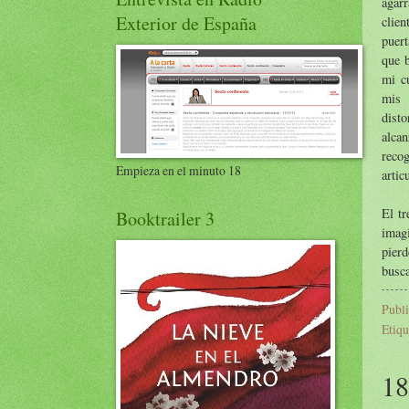
agar
Exterior de España
clien
puert
que b
mi c
mis 
dist
alcan
recog
Empieza en el minuto 18
artic
El tr
Booktrailer 3
imagi
pier
busca
Publ
Etiqu
18