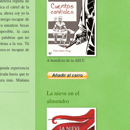
etería repleta de
ca el cártel de la
a, ahora soy yo la
onsigo escapar de
ra mientras besas
posible, la cara
s palabras que no
plena a la vez. Tú
boca es incapaz de
A beneficio de la AECC
upenda experiencia
irada hasta que te
ntura más. Mañana
La nieve en el
almendro