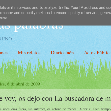
liver its services and to analyze traffic. Your IP address and u
rmance and security metrics to ensure quality of service, gene
as palabras
buse.
ORENO
ones
Mis relatos
Diario Jaén
Actos Públic
les, 8 de abril de 2009
 voy, os dejo con La buscadora de m
ré unos días fuera, sin internet, os echaré de menos. A ver si saco tiemp