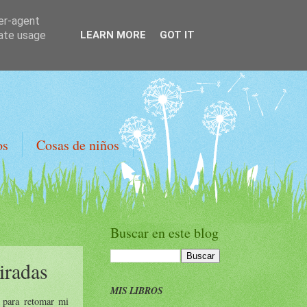
ser-agent
rate usage
LEARN MORE
GOT IT
os
Cosas de niños
Buscar en este blog
iradas
MIS LIBROS
o para retomar mi