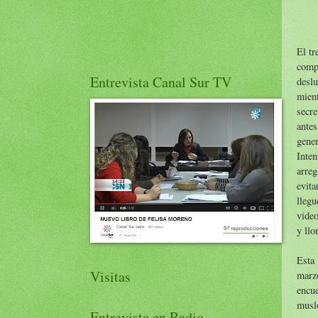
El tr
comp
Entrevista Canal Sur TV
desl
mien
secr
antes
gener
Inten
arreg
evit
llegu
video
y llo
Esta 
Visitas
marz
encue
muslo
Entrevista en Radio