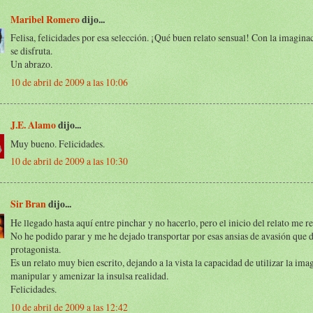
Maribel Romero
dijo...
Felisa, felicidades por esa selección. ¡Qué buen relato sensual! Con la imagin
se disfruta.
Un abrazo.
10 de abril de 2009 a las 10:06
J.E. Alamo
dijo...
Muy bueno. Felicidades.
10 de abril de 2009 a las 10:30
Sir Bran
dijo...
He llegado hasta aquí entre pinchar y no hacerlo, pero el inicio del relato me r
No he podido parar y me he dejado transportar por esas ansias de avasión que 
protagonista.
Es un relato muy bien escrito, dejando a la vista la capacidad de utilizar la im
manipular y amenizar la insulsa realidad.
Felicidades.
10 de abril de 2009 a las 12:42