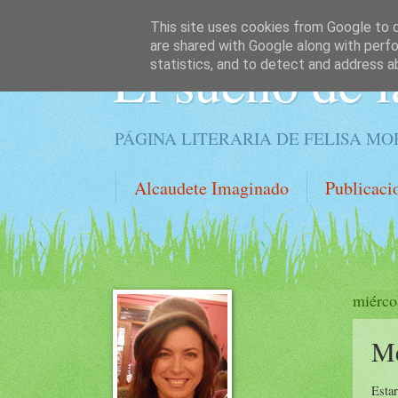
This site uses cookies from Google to de
are shared with Google along with perfo
El sueño de l
statistics, and to detect and address a
PÁGINA LITERARIA DE FELISA M
Alcaudete Imaginado
Publicaci
miérco
Me
Esta