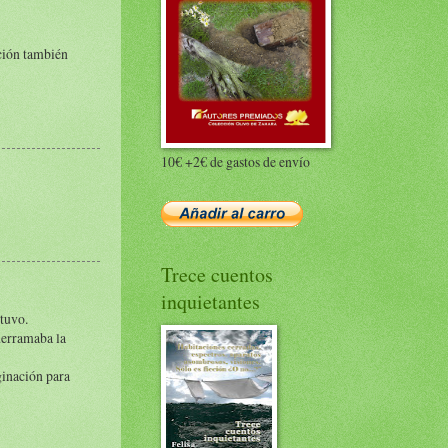
ación también
10€ +2€ de gastos de envío
Trece cuentos
inquietantes
etuvo.
derramaba la
aginación para