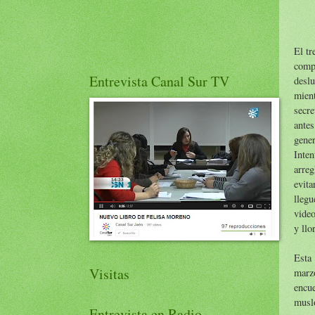
El tr
comp
Entrevista Canal Sur TV
desl
mien
secr
antes
gener
Inten
arreg
evit
llegu
video
y llo
Esta 
Visitas
marz
encue
muslo
Entrevista en Radio