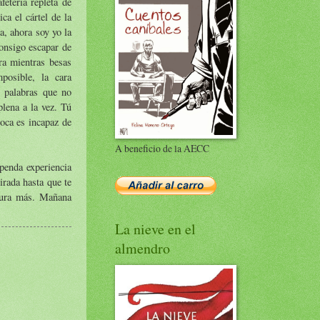
etería repleta de
ca el cártel de la
a, ahora soy yo la
onsigo escapar de
ra mientras besas
posible, la cara
s palabras que no
plena a la vez. Tú
boca es incapaz de
A beneficio de la AECC
upenda experiencia
irada hasta que te
ntura más. Mañana
La nieve en el
almendro