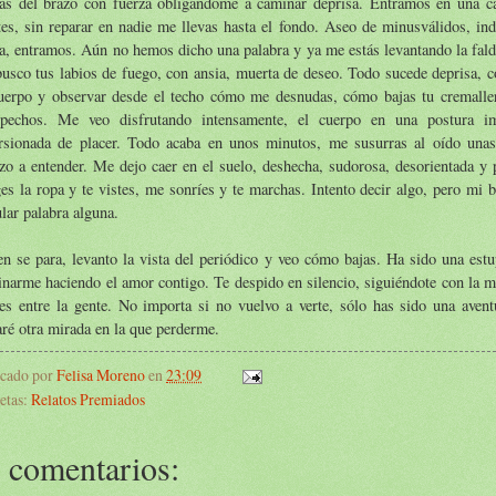
ras del brazo con fuerza obligándome a caminar deprisa. Entramos en una caf
tes, sin reparar en nadie me llevas hasta el fondo. Aseo de minusválidos, indi
a, entramos. Aún no hemos dicho una palabra y ya me estás levantando la fald
usco tus labios de fuego, con ansia, muerta de deseo. Todo sucede deprisa, c
uerpo y observar desde el techo cómo me desnudas, cómo bajas tu cremalle
pechos. Me veo disfrutando intensamente, el cuerpo en una postura im
orsionada de placer. Todo acaba en unos minutos, me susurras al oído una
zo a entender. Me dejo caer en el suelo, deshecha, sudorosa, desorientada y 
es la ropa y te vistes, me sonríes y te marchas. Intento decir algo, pero mi 
ular palabra alguna.
en se para, levanto la vista del periódico y veo cómo bajas. Ha sido una est
narme haciendo el amor contigo. Te despido en silencio, siguiéndote con la m
des entre la gente. No importa si no vuelvo a verte, sólo has sido una ave
ré otra mirada en la que perderme.
icado por
Felisa Moreno
en
23:09
etas:
Relatos Premiados
 comentarios: