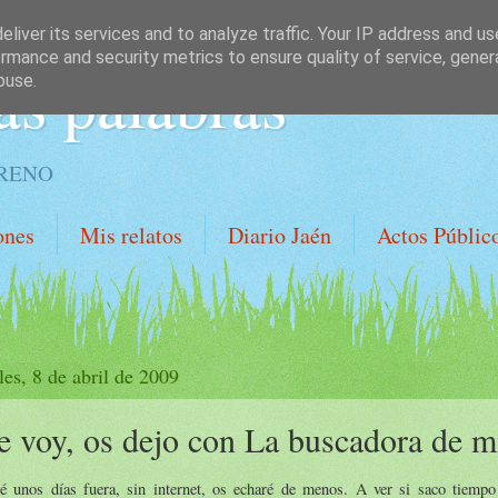
liver its services and to analyze traffic. Your IP address and u
rmance and security metrics to ensure quality of service, gene
as palabras
buse.
ORENO
ones
Mis relatos
Diario Jaén
Actos Públic
les, 8 de abril de 2009
 voy, os dejo con La buscadora de m
ré unos días fuera, sin internet, os echaré de menos. A ver si saco tiemp