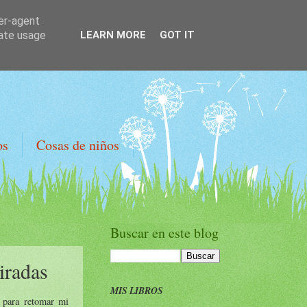
ser-agent
rate usage
LEARN MORE
GOT IT
os
Cosas de niños
Buscar en este blog
iradas
MIS LIBROS
o para retomar mi