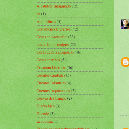
Alcaudete Imaginado
(15)
au
(1)
Audiolibros
(5)
Certámenes literarios
(42)
Cosas de Alcaudete
(33)
cosas de mis amigos
(22)
Cosas de mis amigos/as
(46)
Cosas de niños
(51)
Creación Literaria
(56)
Cuentos caníbales
(5)
Cuentos Infantiles
(4)
Cuentos Inquietantes
(2)
Cuevas del Campo
(2)
Diario Jaén
(3)
Duende
(3)
Economía
(1)
El club de las palabras prohibidas
(11)