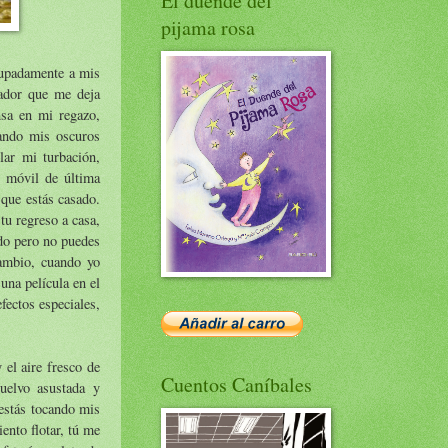
El duende del
pijama rosa
cupadamente a mis
gador que me deja
nsa en mi regazo,
rando mis oscuros
lar mi turbación,
n móvil de última
 que estás casado.
tu regreso a casa,
ado pero no puedes
cambio, cuando yo
una película en el
fectos especiales,
 el aire fresco de
Cuentos Caníbales
uelvo asustada y
estás tocando mis
ento flotar, tú me