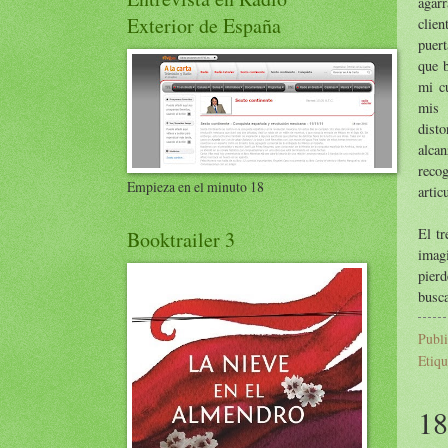
agar
Exterior de España
clien
puert
que b
mi c
mis 
dist
alcan
recog
Empieza en el minuto 18
artic
El tr
Booktrailer 3
imagi
pier
busca
Publ
Etiqu
18