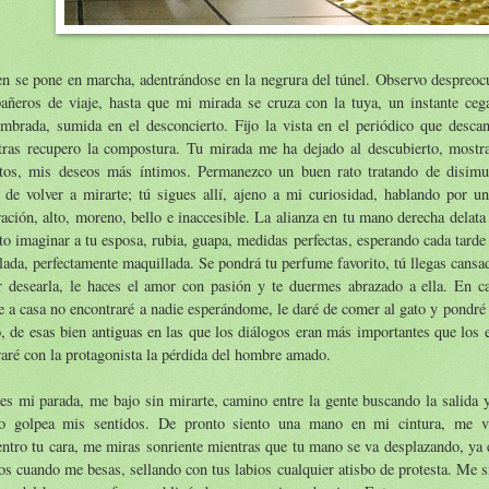
en se pone en marcha, adentrándose en la negrura del túnel. Observo despreo
añeros de viaje, hasta que mi mirada se cruza con la tuya, un instante ce
umbrada, sumida en el desconcierto. Fijo la vista en el periódico que desca
tras recupero la compostura. Tu mirada me ha dejado al descubierto, most
etos, mis deseos más íntimos. Permanezco un buen rato tratando de disimu
 de volver a mirarte; tú sigues allí, ajeno a mi curiosidad, hablando por u
ación, alto, moreno, bello e inaccesible. La alianza en tu mano derecha delata
to imaginar a tu esposa, rubia, guapa, medidas perfectas, esperando cada tarde 
lada, perfectamente maquillada. Se pondrá tu perfume favorito, tú llegas cans
ar desearla, le haces el amor con pasión y te duermes abrazado a ella. En 
e a casa no encontraré a nadie esperándome, le daré de comer al gato y pondré 
, de esas bien antiguas en las que los diálogos eran más importantes que los e
raré con la protagonista la pérdida del hombre amado.
es mi parada, me bajo sin mirarte, camino entre la gente buscando la salida y
o golpea mis sentidos. De pronto siento una mano en mi cintura, me v
ntro tu cara, me miras sonriente mientras que tu mano se va desplazando, ya 
s cuando me besas, sellando con tus labios cualquier atisbo de protesta. Me si