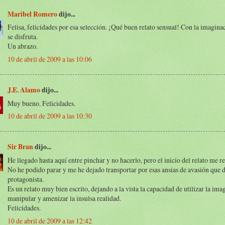
Maribel Romero
dijo...
Felisa, felicidades por esa selección. ¡Qué buen relato sensual! Con la imagin
se disfruta.
Un abrazo.
10 de abril de 2009 a las 10:06
J.E. Alamo
dijo...
Muy bueno. Felicidades.
10 de abril de 2009 a las 10:30
Sir Bran
dijo...
He llegado hasta aquí entre pinchar y no hacerlo, pero el inicio del relato me r
No he podido parar y me he dejado transportar por esas ansias de avasión que 
protagonista.
Es un relato muy bien escrito, dejando a la vista la capacidad de utilizar la im
manipular y amenizar la insulsa realidad.
Felicidades.
10 de abril de 2009 a las 12:42