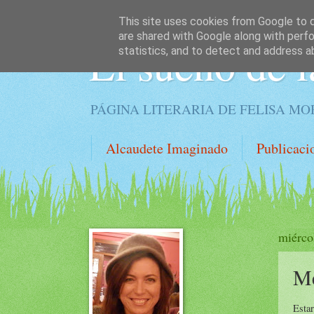
This site uses cookies from Google to de
are shared with Google along with perfo
El sueño de l
statistics, and to detect and address a
PÁGINA LITERARIA DE FELISA M
Alcaudete Imaginado
Publicaci
miérco
Me
Esta