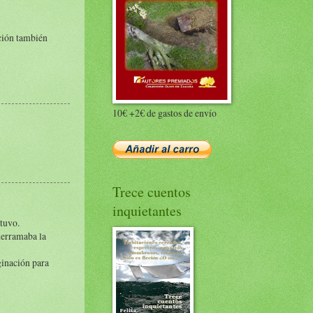
ación también
10€ +2€ de gastos de envío
Trece cuentos
inquietantes
etuvo.
derramaba la
aginación para