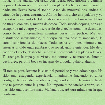
flotar, tú me agarras del brazo con fuerza obligándome a caminar
deprisa. Entramos en una cafetería repleta de clientes, sin reparar en
nadie me llevas hasta el fondo. Aseo de minusválidos, indica el
cártel de la puerta, entramos. Aún no hemos dicho una palabra y ya
me estás levantando la falda, ahora soy yo la que busco tus labios
de fuego, con ansia, muerta de deseo. Todo sucede deprisa, consigo
escapar de mi cuerpo y observar desde el techo cómo me desnudas,
cómo bajas tu cremallera mientras besas mis pechos. Me veo
disfrutando intensamente, el cuerpo en una postura imposible, la
cara distorsionada de placer. Todo acaba en unos minutos, me
susurras al oído unas palabras que no alcanzo a entender. Me dejo
caer en el suelo, deshecha, sudorosa, desorientada y plena a la vez.
Tú recoges la ropa y te vistes, me sonríes y te marchas. Intento
decir algo, pero mi boca es incapaz de articular palabra alguna.
El tren se para, levanto la vista del periódico y veo cómo bajas. Ha
sido una estupenda experiencia imaginarme haciendo el amor
contigo. Te despido en silencio, siguiéndote con la mirada hasta
que te pierdes entre la gente. No importa si no vuelvo a verte, sólo
has sido una aventura más. Mañana buscaré otra mirada en la que
perderme.