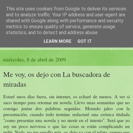
This site uses cookies from Google to deliver its services
El sueño de las palabras
and to analyze traffic. Your IP address and user-agent are
shared with Google along with performance and security
metrics to ensure quality of service, generate usage
PÁGINA LITERARIA DE FELISA MORENO
statistics, and to detect and address abuse.
LEARN MORE
GOT IT
▼
miércoles, 8 de abril de 2009
Me voy, os dejo con La buscadora de
miradas
Estaré unos días fuera, sin internet, os echaré de menos. A ver si
saco tiempo para retomar mi novela. Llevo unas semanitas que no
consigo juntar dos palabras seguidas. Menudo jaleo con la
presentación, cuando todo termine redactaré una crónica titulada
"como presentar una novela y no morir en el intento". Será que yo
soy un poco nerviosa o que las cosas se están complicando un
pelín. Nada, no me enrollo más, os dejo ya con el relato, espero que