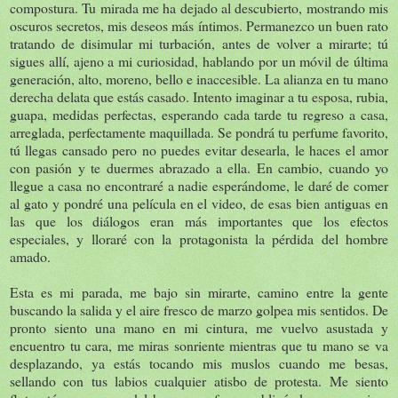
compostura. Tu mirada me ha dejado al descubierto, mostrando mis
oscuros secretos, mis deseos más íntimos. Permanezco un buen rato
tratando de disimular mi turbación, antes de volver a mirarte; tú
sigues allí, ajeno a mi curiosidad, hablando por un móvil de última
generación, alto, moreno, bello e inaccesible. La alianza en tu mano
derecha delata que estás casado. Intento imaginar a tu esposa, rubia,
guapa, medidas perfectas, esperando cada tarde tu regreso a casa,
arreglada, perfectamente maquillada. Se pondrá tu perfume favorito,
tú llegas cansado pero no puedes evitar desearla, le haces el amor
con pasión y te duermes abrazado a ella. En cambio, cuando yo
llegue a casa no encontraré a nadie esperándome, le daré de comer
al gato y pondré una película en el video, de esas bien antiguas en
las que los diálogos eran más importantes que los efectos
especiales, y lloraré con la protagonista la pérdida del hombre
amado.
Esta es mi parada, me bajo sin mirarte, camino entre la gente
buscando la salida y el aire fresco de marzo golpea mis sentidos. De
pronto siento una mano en mi cintura, me vuelvo asustada y
encuentro tu cara, me miras sonriente mientras que tu mano se va
desplazando, ya estás tocando mis muslos cuando me besas,
sellando con tus labios cualquier atisbo de protesta. Me siento