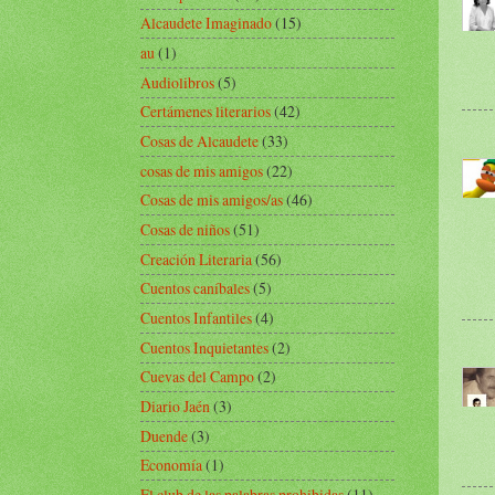
Alcaudete Imaginado
(15)
au
(1)
Audiolibros
(5)
Certámenes literarios
(42)
Cosas de Alcaudete
(33)
cosas de mis amigos
(22)
Cosas de mis amigos/as
(46)
Cosas de niños
(51)
Creación Literaria
(56)
Cuentos caníbales
(5)
Cuentos Infantiles
(4)
Cuentos Inquietantes
(2)
Cuevas del Campo
(2)
Diario Jaén
(3)
Duende
(3)
Economía
(1)
El club de las palabras prohibidas
(11)