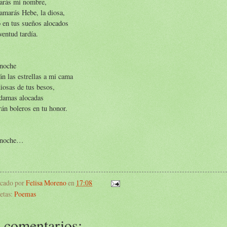
darás mi nombre,
amarás Hebe, la diosa,
 en tus sueños alocados
ventud tardía.
 noche
án las estrellas a mi cama
iosas de tus besos,
 damas alocadas
rán boleros en tu honor.
 noche…
icado por
Felisa Moreno
en
17:08
etas:
Poemas
 comentarios: