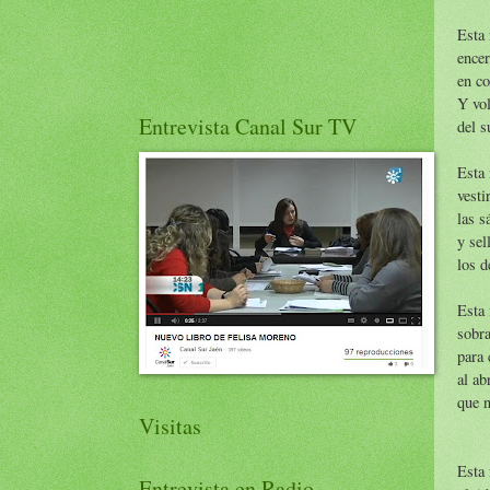
Esta 
encer
en co
Y vol
Entrevista Canal Sur TV
del s
Esta 
vesti
las s
y sel
los d
Esta
sobra
para 
al ab
que n
Visitas
Esta
Entrevista en Radio