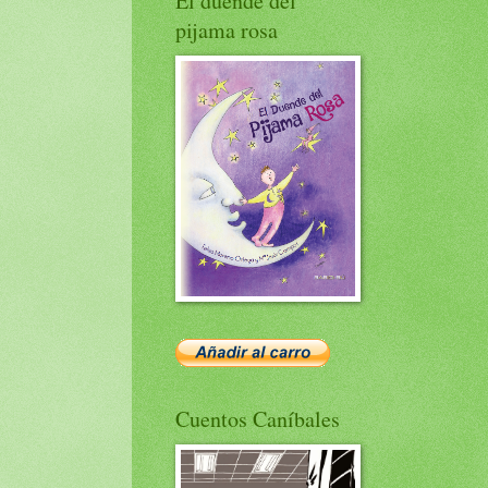
El duende del
pijama rosa
Cuentos Caníbales