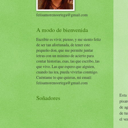
felisamorenoortega@gmail.com
A modo de bienvenida
Escribir es vivir, pienso, y me siento feliz
de ser tan afortunada, de tener este
pequeño don, que me permite juntar
letras con un mínimo de acierto para
contar historias, esas, las que escribo, las
que vivo. Las que espero que alguien,
cuando las lea, pueda vivirlas conmigo.
Cuéntame lo que quieras, mi email:
felisamorenoortega@gmail.com
Esta 
Soñadores
pisar
de ag
de tu
el v