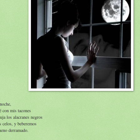
noche,
é con mis tacones
uja los alacranes negros
s celos, y beberemos
eneno derramado.