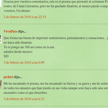
Gracias por vuestros comentarios, este es el poema que presenté al certamen P
rostro, de Canal Literatura, pero no ha quedado finalista, al menos puedo comp
vosotros. Un abrazo
2 de febrero de 2010 a las 22:33
VivisPato
dijo...
Que forma tan buena de imprimir sentimientos, pensamientos y sensaciones... 
no haya sido finalista.
Yo le pongo un 100 asi como en la uni.
saludos desde mexico
XD
3 de febrero de 2010 a las 6:09
pichiri
dijo...
Me ha encantado el poema, me ha encantado su fuerza y su garra y me he senti
de todos los amantes que han tenido en sus vidas aunque solo haya sido una sol
encuentro como el que describes.
3 de febrero de 2010 a las 6:23