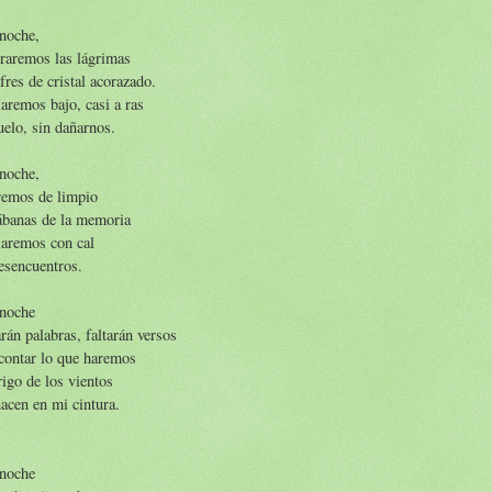
noche,
raremos las lágrimas
fres de cristal acorazado.
aremos bajo, casi a ras
uelo, sin dañarnos.
noche,
remos de limpio
ábanas de la memoria
laremos con cal
esencuentros.
 noche
rán palabras, faltarán versos
contar lo que haremos
rigo de los vientos
acen en mi cintura.
 noche