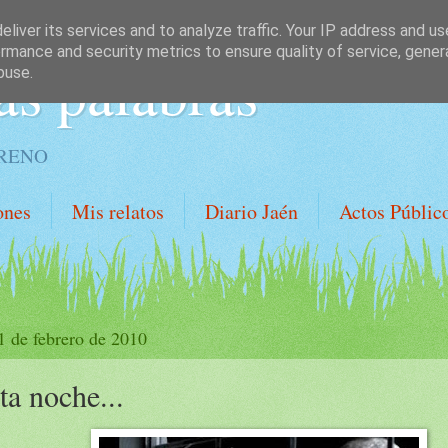
liver its services and to analyze traffic. Your IP address and u
rmance and security metrics to ensure quality of service, gene
as palabras
buse.
ORENO
ones
Mis relatos
Diario Jaén
Actos Públic
 1 de febrero de 2010
ta noche...