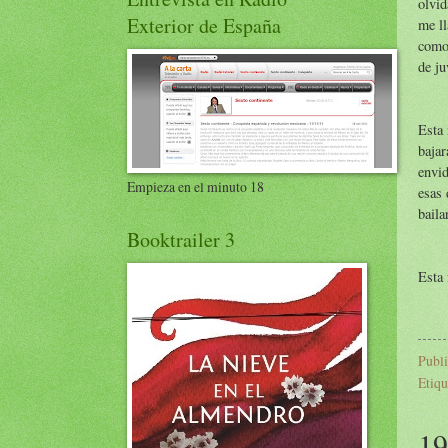
olvi
Exterior de España
me ll
como
de ju
Esta
bajar
envid
Empieza en el minuto 18
esas
baila
Booktrailer 3
Esta
Publ
Etiqu
19