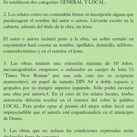
Se establecen dos categorías: GENERAL Y LOCAL.
2. Los relatos cortos no contendrán firmas ni inscripción alguna que
puedasugerir el nombre del autor o autora. Llevarán escrito en la
cubierta, además del título de la obra, un lema.
El autor o autora incluirá junto a la obra, un sobre cerrado en
cuyointerior hará constar su nombre, apellidos, domicilio, teléfono,
correoelectrónico y en el exterior, el lema.
3. Las obras tendrán una extensión máxima de 10 folios,
mecanografiados oimpresos a ordenador en cuerpo de letra 12
"Times New Roman" por una sola cara (no se aceptarán
manuscritos), en papel de tamaño DIN A4 a doble espacio y
grapados por su margen superior izquierdo. Sólo podrá enviarse
una obra por autor/a.4. En el caso de los relatos locales, los/las
autores/as deberán reseñar en el exterior del sobre la palabra
LOCAL. Para poder optar al premio del mejor relato local será
imprescindible que el autor/a esté empadronado/a en el municipio
de Osuna.
5. Las obras que no reúnan las condiciones expresadas serán
declaradas fuera de concurso.