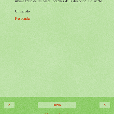
última frase de las bases, después de la dirección. Lo siento.
Un saludo
Responder
‹
›
Inicio