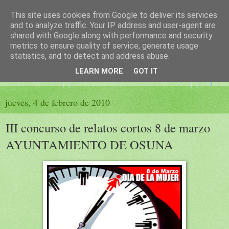
This site uses cookies from Google to deliver its services
El sueño de las palabras
and to analyze traffic. Your IP address and user-agent are
shared with Google along with performance and security
metrics to ensure quality of service, generate usage
PÁGINA LITERARIA DE FELISA MORENO
statistics, and to detect and address abuse.
LEARN MORE
GOT IT
▼
jueves, 4 de febrero de 2010
III concurso de relatos cortos 8 de marzo
AYUNTAMIENTO DE OSUNA