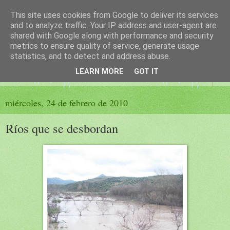
This site uses cookies from Google to deliver its services
El sueño de las palabras
and to analyze traffic. Your IP address and user-agent are
shared with Google along with performance and security
metrics to ensure quality of service, generate usage
PÁGINA LITERARIA DE FELISA MORENO
statistics, and to detect and address abuse.
LEARN MORE
GOT IT
▼
miércoles, 24 de febrero de 2010
Ríos que se desbordan