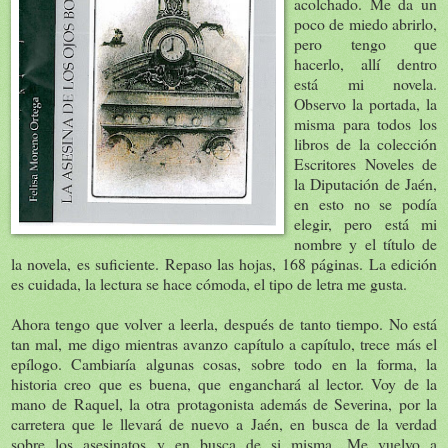
acolchado. Me da un
poco de miedo abrirlo,
pero tengo que
hacerlo, allí dentro
está mi novela.
Observo la portada, la
misma para todos los
libros de la colección
Escritores Noveles de
la Diputación de Jaén,
en esto no se podía
elegir, pero está mi
nombre y el título de
la novela, es suficiente. Repaso las hojas, 168 páginas. La edición
es cuidada, la lectura se hace cómoda, el tipo de letra me gusta.
Ahora tengo que volver a leerla, después de tanto tiempo. No está
tan mal, me digo mientras avanzo capítulo a capítulo, trece más el
epílogo. Cambiaría algunas cosas, sobre todo en la forma, la
historia creo que es buena, que enganchará al lector. Voy de la
mano de Raquel, la otra protagonista además de Severina, por la
carretera que le llevará de nuevo a Jaén, en busca de la verdad
sobre los asesinatos y en busca de si misma. Me vuelvo a