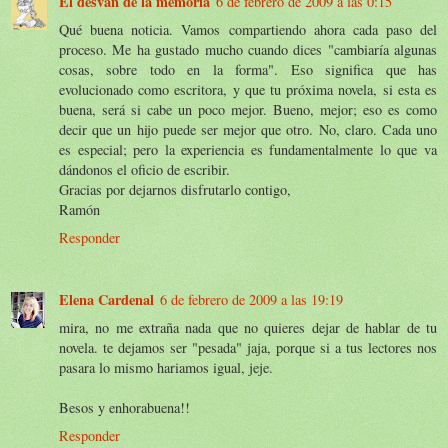
El desván de la memoria
6 de febrero de 2009 a las 0:15
Qué buena noticia. Vamos compartiendo ahora cada paso del
proceso. Me ha gustado mucho cuando dices "cambiaría algunas
cosas, sobre todo en la forma". Eso significa que has
evolucionado como escritora, y que tu próxima novela, si esta es
buena, será si cabe un poco mejor. Bueno, mejor; eso es como
decir que un hijo puede ser mejor que otro. No, claro. Cada uno
es especial; pero la experiencia es fundamentalmente lo que va
dándonos el oficio de escribir.
Gracias por dejarnos disfrutarlo contigo,
Ramón
Responder
Elena Cardenal
6 de febrero de 2009 a las 19:19
mira, no me extraña nada que no quieres dejar de hablar de tu
novela. te dejamos ser "pesada" jaja, porque si a tus lectores nos
pasara lo mismo hariamos igual, jeje.
Besos y enhorabuena!!
Responder