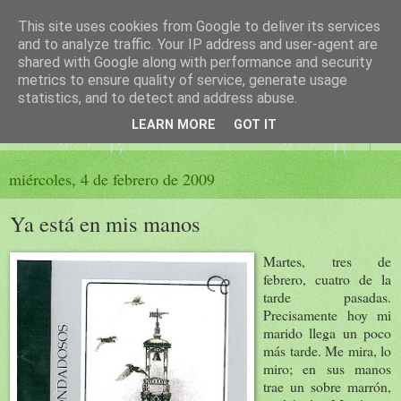
This site uses cookies from Google to deliver its services
El sueño de las palabras
and to analyze traffic. Your IP address and user-agent are
shared with Google along with performance and security
metrics to ensure quality of service, generate usage
PÁGINA LITERARIA DE FELISA MORENO
statistics, and to detect and address abuse.
LEARN MORE
GOT IT
▼
miércoles, 4 de febrero de 2009
Ya está en mis manos
Martes, tres de
febrero, cuatro de la
tarde pasadas.
Precisamente hoy mi
marido llega un poco
más tarde. Me mira, lo
miro; en sus manos
trae un sobre marrón,