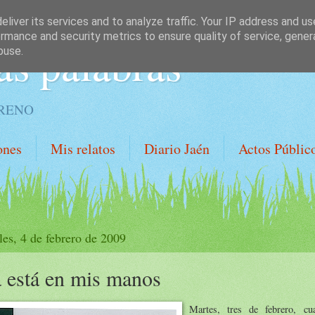
liver its services and to analyze traffic. Your IP address and u
rmance and security metrics to ensure quality of service, gene
as palabras
buse.
ORENO
ones
Mis relatos
Diario Jaén
Actos Públic
les, 4 de febrero de 2009
 está en mis manos
Martes, tres de febrero, cu