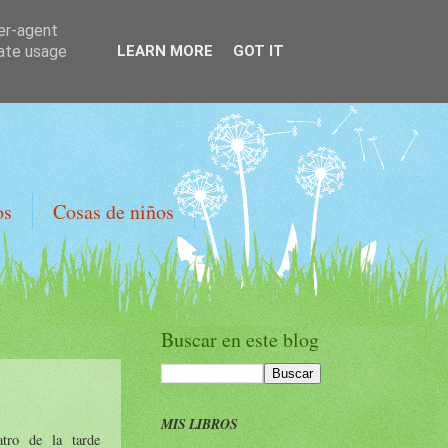
ser-agent
rate usage
LEARN MORE
GOT IT
os
Cosas de niños
Buscar en este blog
MIS LIBROS
atro de la tarde