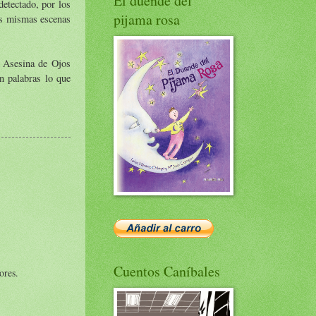
El duende del
etectado, por los
pijama rosa
os mismas escenas
a Asesina de Ojos
n palabras lo que
Cuentos Caníbales
ores.