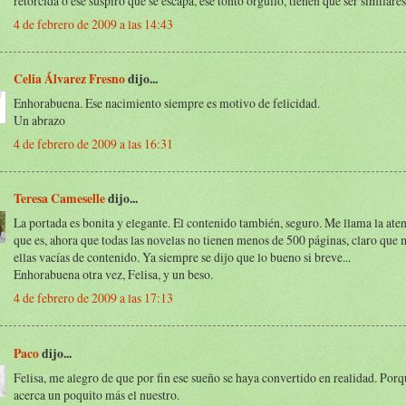
retorcida o ese suspiro que se escapa, ese tonto orgullo, tienen que ser similare
4 de febrero de 2009 a las 14:43
Celia Álvarez Fresno
dijo...
Enhorabuena. Ese nacimiento siempre es motivo de felicidad.
Un abrazo
4 de febrero de 2009 a las 16:31
Teresa Cameselle
dijo...
La portada es bonita y elegante. El contenido también, seguro. Me llama la aten
que es, ahora que todas las novelas no tienen menos de 500 páginas, claro que
ellas vacías de contenido. Ya siempre se dijo que lo bueno si breve...
Enhorabuena otra vez, Felisa, y un beso.
4 de febrero de 2009 a las 17:13
Paco
dijo...
Felisa, me alegro de que por fin ese sueño se haya convertido en realidad. Porq
acerca un poquito más el nuestro.