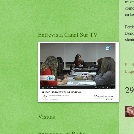
mism
comen
en la
Perd
Bond
Entrevista Canal Sur TV
sient
Publ
Etiqu
29
Visitas
Entrevista en Radio