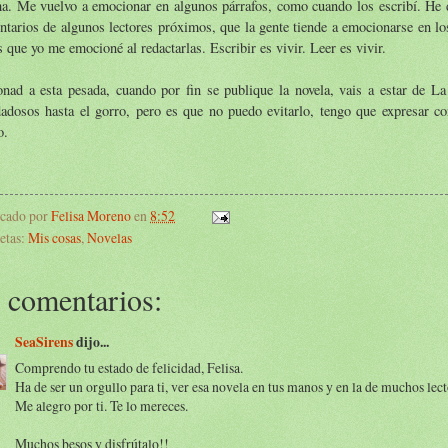
a. Me vuelvo a emocionar en algunos párrafos, como cuando los escribí. He d
tarios de algunos lectores próximos, que la gente tiende a emocionarse en l
s que yo me emocioné al redactarlas. Escribir es vivir. Leer es vivir.
onad a esta pesada, cuando por fin se publique la novela, vais a estar de L
adosos hasta el gorro, pero es que no puedo evitarlo, tengo que expresar co
o.
icado por
Felisa Moreno
en
8:52
etas:
Mis cosas
,
Novelas
 comentarios:
SeaSirens
dijo...
Comprendo tu estado de felicidad, Felisa.
Ha de ser un orgullo para ti, ver esa novela en tus manos y en la de muchos lect
Me alegro por ti. Te lo mereces.
Muchos besos y disfrútalo!!