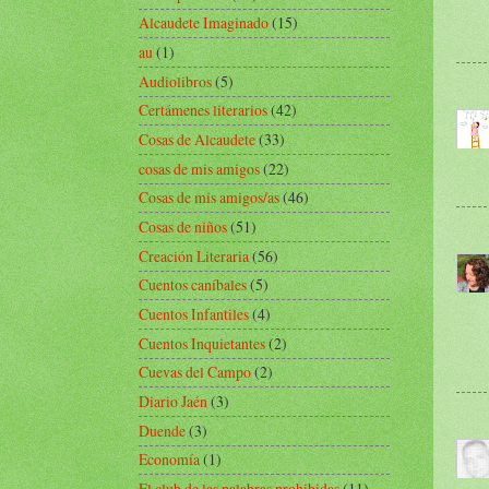
Alcaudete Imaginado
(15)
au
(1)
Audiolibros
(5)
Certámenes literarios
(42)
Cosas de Alcaudete
(33)
cosas de mis amigos
(22)
Cosas de mis amigos/as
(46)
Cosas de niños
(51)
Creación Literaria
(56)
Cuentos caníbales
(5)
Cuentos Infantiles
(4)
Cuentos Inquietantes
(2)
Cuevas del Campo
(2)
Diario Jaén
(3)
Duende
(3)
Economía
(1)
El club de las palabras prohibidas
(11)