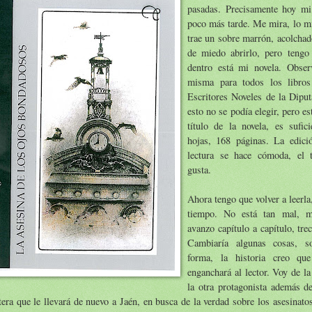
pasadas. Precisamente hoy mi
poco más tarde. Me mira, lo m
trae un sobre marrón, acolcha
de miedo abrirlo, pero tengo 
dentro está mi novela. Obser
misma para todos los libros
Escritores Noveles de la Diput
esto no se podía elegir, pero e
título de la novela, es sufic
hojas, 168 páginas. La edici
lectura se hace cómoda, el 
gusta.
Ahora tengo que volver a leerla
tiempo. No está tan mal, m
avanzo capítulo a capítulo, tre
Cambiaría algunas cosas, s
forma, la historia creo qu
enganchará al lector. Voy de l
la otra protagonista además de
tera que le llevará de nuevo a Jaén, en busca de la verdad sobre los asesinato