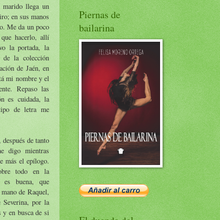
 marido llega un
Piernas de
iro; en sus manos
bailarina
do. Me da un poco
que hacerlo, allí
vo la portada, la
 de la colección
ación de Jaén, en
stá mi nombre y el
iente. Repaso las
ón es cuidada, la
tipo de letra me
, después de tanto
e digo mientras
ce más el epílogo.
obre todo en la
e es buena, que
a mano de Raquel,
 Severina, por la
s y en busca de si