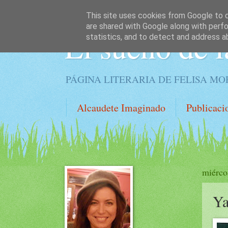
This site uses cookies from Google to de
are shared with Google along with perfo
El sueño de l
statistics, and to detect and address a
PÁGINA LITERARIA DE FELISA M
Alcaudete Imaginado
Publicaci
miérco
Ya