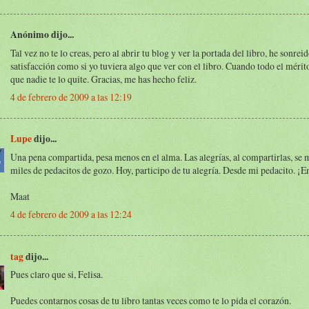
Anónimo dijo...
Tal vez no te lo creas, pero al abrir tu blog y ver la portada del libro, he sonrei
satisfacción como si yo tuviera algo que ver con el libro. Cuando todo el mérito
que nadie te lo quite. Gracias, me has hecho feliz.
4 de febrero de 2009 a las 12:19
Lupe
dijo...
Una pena compartida, pesa menos en el alma. Las alegrías, al compartirlas, se 
miles de pedacitos de gozo. Hoy, participo de tu alegría. Desde mi pedacito. ¡
Maat
4 de febrero de 2009 a las 12:24
tag
dijo...
Pues claro que si, Felisa.
Puedes contarnos cosas de tu libro tantas veces como te lo pida el corazón.