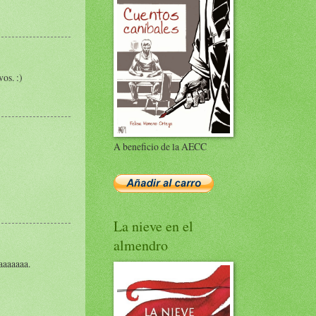
os. :)
A beneficio de la AECC
La nieve en el
almendro
aaaaaaa.