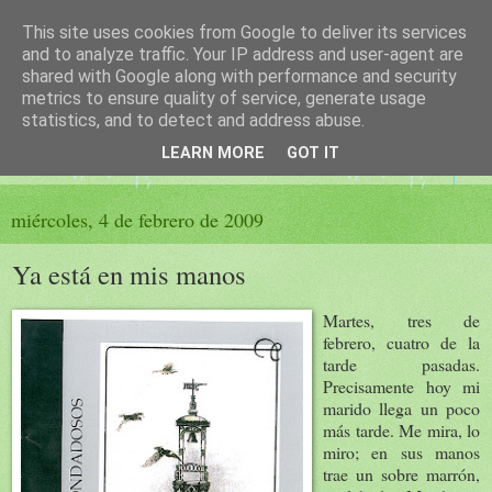
This site uses cookies from Google to deliver its services
El sueño de las palabras
and to analyze traffic. Your IP address and user-agent are
shared with Google along with performance and security
metrics to ensure quality of service, generate usage
PÁGINA LITERARIA DE FELISA MORENO
statistics, and to detect and address abuse.
LEARN MORE
GOT IT
▼
miércoles, 4 de febrero de 2009
Ya está en mis manos
Martes, tres de
febrero, cuatro de la
tarde pasadas.
Precisamente hoy mi
marido llega un poco
más tarde. Me mira, lo
miro; en sus manos
trae un sobre marrón,