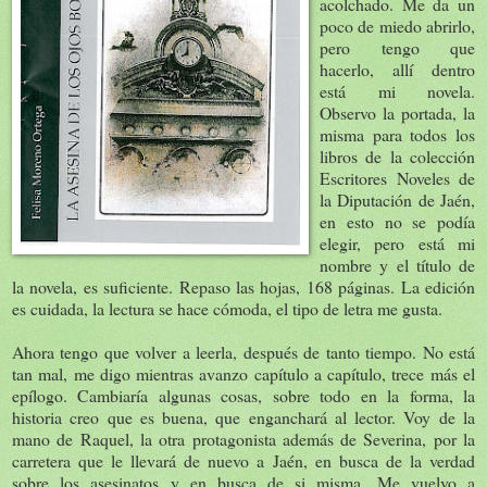
acolchado. Me da un
poco de miedo abrirlo,
pero tengo que
hacerlo, allí dentro
está mi novela.
Observo la portada, la
misma para todos los
libros de la colección
Escritores Noveles de
la Diputación de Jaén,
en esto no se podía
elegir, pero está mi
nombre y el título de
la novela, es suficiente. Repaso las hojas, 168 páginas. La edición
es cuidada, la lectura se hace cómoda, el tipo de letra me gusta.
Ahora tengo que volver a leerla, después de tanto tiempo. No está
tan mal, me digo mientras avanzo capítulo a capítulo, trece más el
epílogo. Cambiaría algunas cosas, sobre todo en la forma, la
historia creo que es buena, que enganchará al lector. Voy de la
mano de Raquel, la otra protagonista además de Severina, por la
carretera que le llevará de nuevo a Jaén, en busca de la verdad
sobre los asesinatos y en busca de si misma. Me vuelvo a