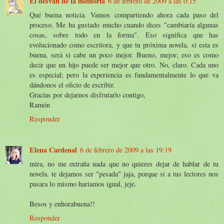
El desván de la memoria
6 de febrero de 2009 a las 0:15
Qué buena noticia. Vamos compartiendo ahora cada paso del
proceso. Me ha gustado mucho cuando dices "cambiaría algunas
cosas, sobre todo en la forma". Eso significa que has
evolucionado como escritora, y que tu próxima novela, si esta es
buena, será si cabe un poco mejor. Bueno, mejor; eso es como
decir que un hijo puede ser mejor que otro. No, claro. Cada uno
es especial; pero la experiencia es fundamentalmente lo que va
dándonos el oficio de escribir.
Gracias por dejarnos disfrutarlo contigo,
Ramón
Responder
Elena Cardenal
6 de febrero de 2009 a las 19:19
mira, no me extraña nada que no quieres dejar de hablar de tu
novela. te dejamos ser "pesada" jaja, porque si a tus lectores nos
pasara lo mismo hariamos igual, jeje.
Besos y enhorabuena!!
Responder