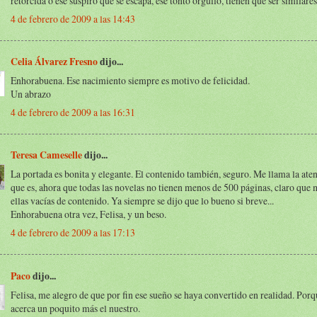
retorcida o ese suspiro que se escapa, ese tonto orgullo, tienen que ser similare
4 de febrero de 2009 a las 14:43
Celia Álvarez Fresno
dijo...
Enhorabuena. Ese nacimiento siempre es motivo de felicidad.
Un abrazo
4 de febrero de 2009 a las 16:31
Teresa Cameselle
dijo...
La portada es bonita y elegante. El contenido también, seguro. Me llama la aten
que es, ahora que todas las novelas no tienen menos de 500 páginas, claro que
ellas vacías de contenido. Ya siempre se dijo que lo bueno si breve...
Enhorabuena otra vez, Felisa, y un beso.
4 de febrero de 2009 a las 17:13
Paco
dijo...
Felisa, me alegro de que por fin ese sueño se haya convertido en realidad. Porq
acerca un poquito más el nuestro.