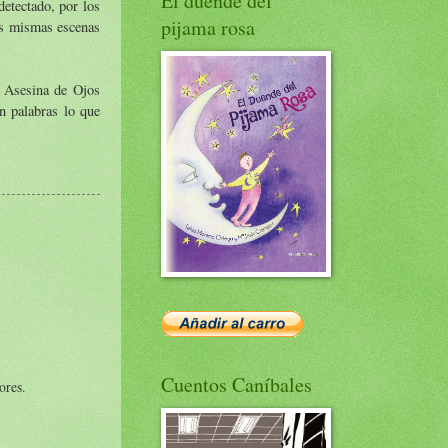
El duende del
etectado, por los
pijama rosa
os mismas escenas
a Asesina de Ojos
n palabras lo que
Cuentos Caníbales
ores.