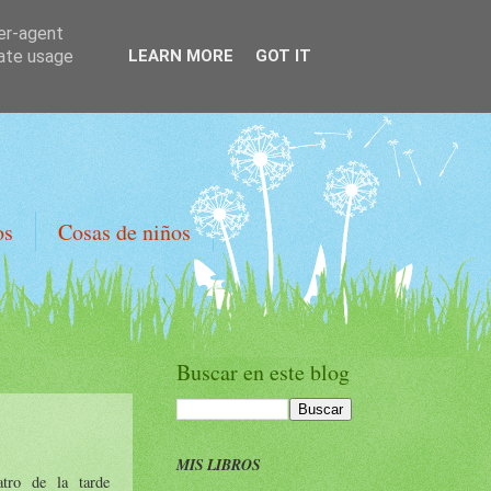
ser-agent
rate usage
LEARN MORE
GOT IT
os
Cosas de niños
Buscar en este blog
MIS LIBROS
atro de la tarde