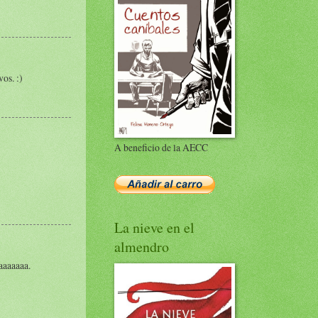
os. :)
A beneficio de la AECC
La nieve en el
almendro
aaaaaaa.