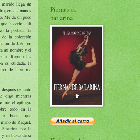
 marido llega un
Piernas de
iro; en sus manos
bailarina
do. Me da un poco
que hacerlo, allí
vo la portada, la
 de la colección
ación de Jaén, en
stá mi nombre y el
iente. Repaso las
ón es cuidada, la
tipo de letra me
, después de tanto
e digo mientras
ce más el epílogo.
obre todo en la
e es buena, que
a mano de Raquel,
 Severina, por la
s y en busca de si