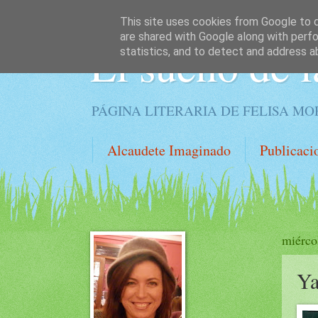
This site uses cookies from Google to de
are shared with Google along with perfo
El sueño de l
statistics, and to detect and address a
PÁGINA LITERARIA DE FELISA M
Alcaudete Imaginado
Publicaci
miérco
Ya