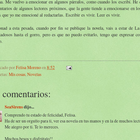
a. Me vuelvo a emocionar en algunos párrafos, como cuando los escribí. He d
tarios de algunos lectores próximos, que la gente tiende a emocionarse en l
s que yo me emocioné al redactarlas. Escribir es vivir. Leer es vivir.
onad a esta pesada, cuando por fin se publique la novela, vais a estar de L
adosos hasta el gorro, pero es que no puedo evitarlo, tengo que expresar co
o.
icado por
Felisa Moreno
en
8:52
etas:
Mis cosas
,
Novelas
 comentarios:
SeaSirens
dijo...
Comprendo tu estado de felicidad, Felisa.
Ha de ser un orgullo para ti, ver esa novela en tus manos y en la de muchos lect
Me alegro por ti. Te lo mereces.
Muchos besos y disfrútalo!!