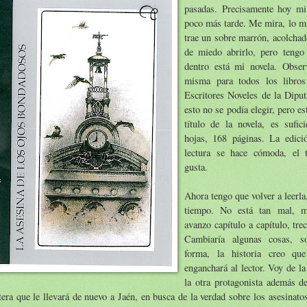
pasadas. Precisamente hoy mi
poco más tarde. Me mira, lo m
trae un sobre marrón, acolcha
de miedo abrirlo, pero tengo 
dentro está mi novela. Obser
misma para todos los libros
Escritores Noveles de la Diput
esto no se podía elegir, pero e
título de la novela, es sufic
hojas, 168 páginas. La edici
lectura se hace cómoda, el 
gusta.
Ahora tengo que volver a leerla
tiempo. No está tan mal, m
avanzo capítulo a capítulo, tre
Cambiaría algunas cosas, s
forma, la historia creo qu
enganchará al lector. Voy de l
la otra protagonista además de
tera que le llevará de nuevo a Jaén, en busca de la verdad sobre los asesinato