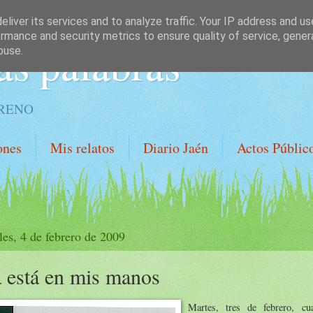
liver its services and to analyze traffic. Your IP address and u
rmance and security metrics to ensure quality of service, gene
as palabras
buse.
ORENO
ones
Mis relatos
Diario Jaén
Actos Públic
les, 4 de febrero de 2009
 está en mis manos
Martes, tres de febrero, cu