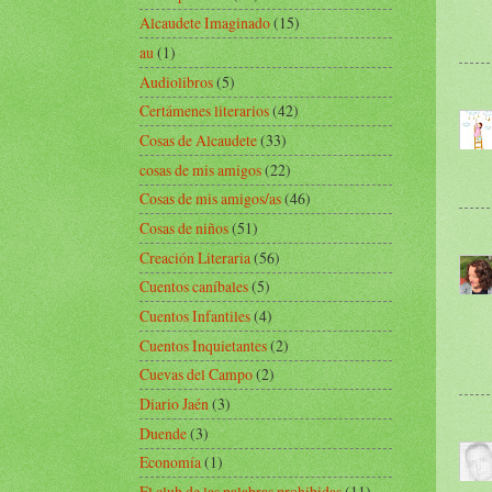
Alcaudete Imaginado
(15)
au
(1)
Audiolibros
(5)
Certámenes literarios
(42)
Cosas de Alcaudete
(33)
cosas de mis amigos
(22)
Cosas de mis amigos/as
(46)
Cosas de niños
(51)
Creación Literaria
(56)
Cuentos caníbales
(5)
Cuentos Infantiles
(4)
Cuentos Inquietantes
(2)
Cuevas del Campo
(2)
Diario Jaén
(3)
Duende
(3)
Economía
(1)
El club de las palabras prohibidas
(11)