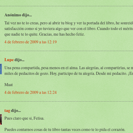
Anónimo dijo...
Tal vez no te lo creas, pero al abrir tu blog y ver la portada del libro, he sonrei
satisfacción como si yo tuviera algo que ver con el libro. Cuando todo el mérito
que nadie te lo quite. Gracias, me has hecho feliz.
4 de febrero de 2009 a las 12:19
Lupe
dijo...
Una pena compartida, pesa menos en el alma. Las alegrías, al compartirlas, se 
miles de pedacitos de gozo. Hoy, participo de tu alegría. Desde mi pedacito. ¡
Maat
4 de febrero de 2009 a las 12:24
tag
dijo...
Pues claro que si, Felisa.
Puedes contarnos cosas de tu libro tantas veces como te lo pida el corazón.