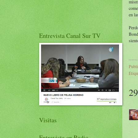
mism
comen
en la
Perd
Bond
Entrevista Canal Sur TV
sient
Publ
Etiqu
29
Visitas
Entrevista en Radio