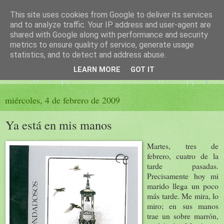
This site uses cookies from Google to deliver its services
El sueño de las palabras
and to analyze traffic. Your IP address and user-agent are
shared with Google along with performance and security
metrics to ensure quality of service, generate usage
PÁGINA LITERARIA DE FELISA MORENO
statistics, and to detect and address abuse.
LEARN MORE
GOT IT
▼
miércoles, 4 de febrero de 2009
Ya está en mis manos
Martes, tres de
febrero, cuatro de la
tarde pasadas.
Precisamente hoy mi
marido llega un poco
más tarde. Me mira, lo
miro; en sus manos
trae un sobre marrón,