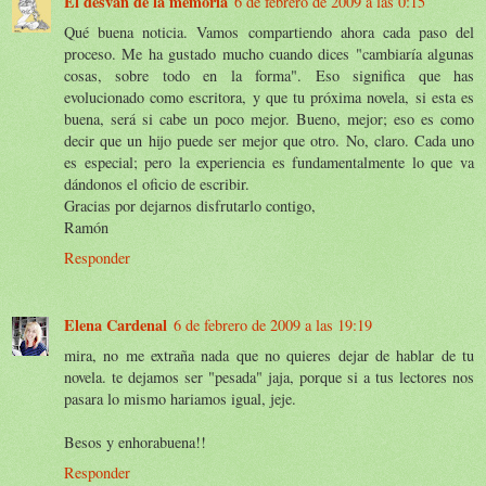
El desván de la memoria
6 de febrero de 2009 a las 0:15
Qué buena noticia. Vamos compartiendo ahora cada paso del
proceso. Me ha gustado mucho cuando dices "cambiaría algunas
cosas, sobre todo en la forma". Eso significa que has
evolucionado como escritora, y que tu próxima novela, si esta es
buena, será si cabe un poco mejor. Bueno, mejor; eso es como
decir que un hijo puede ser mejor que otro. No, claro. Cada uno
es especial; pero la experiencia es fundamentalmente lo que va
dándonos el oficio de escribir.
Gracias por dejarnos disfrutarlo contigo,
Ramón
Responder
Elena Cardenal
6 de febrero de 2009 a las 19:19
mira, no me extraña nada que no quieres dejar de hablar de tu
novela. te dejamos ser "pesada" jaja, porque si a tus lectores nos
pasara lo mismo hariamos igual, jeje.
Besos y enhorabuena!!
Responder