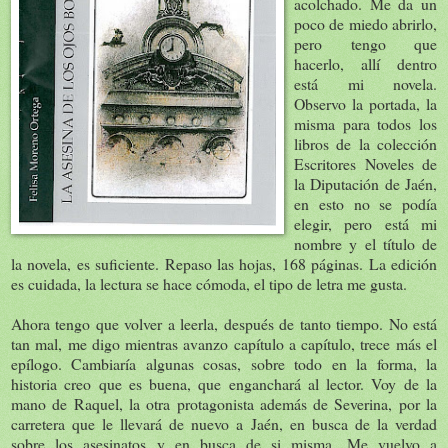
acolchado. Me da un
poco de miedo abrirlo,
pero tengo que
hacerlo, allí dentro
está mi novela.
Observo la portada, la
misma para todos los
libros de la colección
Escritores Noveles de
la Diputación de Jaén,
en esto no se podía
elegir, pero está mi
nombre y el título de
la novela, es suficiente. Repaso las hojas, 168 páginas. La edición
es cuidada, la lectura se hace cómoda, el tipo de letra me gusta.
Ahora tengo que volver a leerla, después de tanto tiempo. No está
tan mal, me digo mientras avanzo capítulo a capítulo, trece más el
epílogo. Cambiaría algunas cosas, sobre todo en la forma, la
historia creo que es buena, que enganchará al lector. Voy de la
mano de Raquel, la otra protagonista además de Severina, por la
carretera que le llevará de nuevo a Jaén, en busca de la verdad
sobre los asesinatos y en busca de si misma. Me vuelvo a