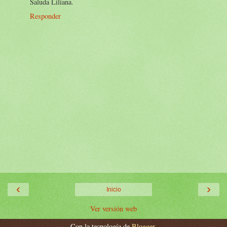
Saluda Liliana.
Responder
‹
›
Inicio
Ver versión web
Con la tecnología de
Blogger
.