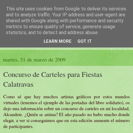
This site uses cookies from Google to deliver its services
El sueño de las palabras
and to analyze traffic. Your IP address and user-agent are
shared with Google along with performance and security
metrics to ensure quality of service, generate usage
PÁGINA LITERARIA DE FELISA MORENO
statistics, and to detect and address abuse.
LEARN MORE
GOT IT
▼
martes, 31 de marzo de 2009
Concurso de Carteles para Fiestas
Calatravas
Como sé que hay muchos artistas gráficos por estos mundos
virtuales (tenemos el ejemplo de las portadas del libro solidario), os
dejo una información sobre un concurso de carteles en mi localidad,
Alcaudete. ¿Quién se anima? El año pasado no hubo mucho donde
elegir, a ver si conseguimos que en esta edición aumente el número
de participantes.