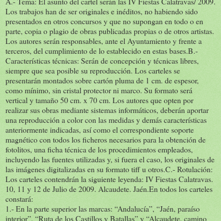
A.- Tema: El asunto del cartel serán las IV Fiestas Calatravas/ 2009.
Los trabajos han de ser originales e inéditos, no habiendo sido
presentados en otros concursos y que no supongan en todo o en
parte, copia o plagio de obras publicadas propias o de otros artistas.
Los autores serán responsables, ante el Ayuntamiento y frente a
terceros, del cumplimiento de lo establecido en estas bases.B.-
Características técnicas: Serán de concepción y técnicas libres,
siempre que sea posible su reproducción. Los carteles se
presentarán montados sobre cartón pluma de 1 cm. de espesor,
como mínimo, sin cristal protector ni marco. Su formato será
vertical y tamaño 50 cm. x 70 cm. Los autores que opten por
realizar sus obras mediante sistemas informáticos, deberán aportar
una reproducción a color con las medidas y demás características
anteriormente indicadas, así como el correspondiente soporte
magnético con todos los ficheros necesarios para la obtención de
fotolitos, una ficha técnica de los procedimientos empleados,
incluyendo las fuentes utilizadas y, si fuera el caso, los originales de
las imágenes digitalizadas en su formato tiff u otros.C.- Rotulación:
Los carteles contendrán la siguiente leyenda: IV Fiestas Calatravas.
10, 11 y 12 de Julio de 2009. Alcaudete. Jaén.En todos los carteles
constará:
1.- En la parte superior las marcas: “Andalucía”, “Jaén, paraíso
interior”, “Ruta de los Castillos y Batallas” y “Alcaudete, camino