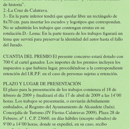
de historia”.
2.-La Cruz de Calatrava.
3.- En la parte inferior tendrá que quedar libre un rectángulo de
8x70 cm. para insertar los escudos y logotipos que correspondan.
No se admitirán los trabajos que contengan erratas en su
rotulación.D.- Lema: En la parte trasera de los trabajos figurará un
lema que servirá para preservar la identidad del autor hasta el fallo
del Jurado.
CUANTIA DEL PREMIO El presente concurso estará dotado con
700 € al cartel ganador. Los importes de los premios incluyen los
impuestos a que hubiera lugar, procediéndose a la correspondiente
retención del I.R.P.F. en el caso de personas sujetas a retención.
PLAZO Y LUGAR DE PRESENTACIÓN
El plazo para la presentación de los trabajos comienza el 18 de
febrero de 2009 y finalizará el día 17 de abril de 2009 a las 14’00
horas. Los trabajos se presentarán, o enviarán debidamente
embalados, al Registro del Ayuntamiento de Alcaudete (Jaén).
Concejalía de Turismo.(IV Fiestas Calatravas 2009). Plaza 28 de
Febrero, nº 1. C.P. 23660, en días hábiles (excepto sábados) de
9’00 a 14’00 horas, donde se expedirá, en su caso, recibo