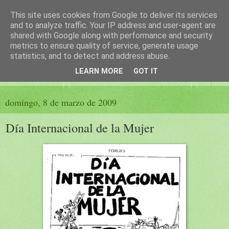
This site uses cookies from Google to deliver its services
El sueño de las palabras
and to analyze traffic. Your IP address and user-agent are
shared with Google along with performance and security
metrics to ensure quality of service, generate usage
PÁGINA LITERARIA DE FELISA MORENO
statistics, and to detect and address abuse.
LEARN MORE
GOT IT
▼
domingo, 8 de marzo de 2009
Día Internacional de la Mujer