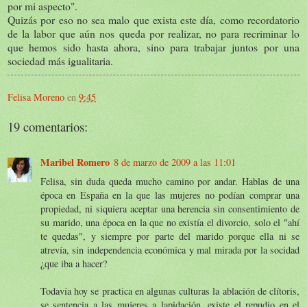
por mi aspecto".
Quizás por eso no sea malo que exista este día, como recordatorio
de la labor que aún nos queda por realizar, no para recriminar lo
que hemos sido hasta ahora, sino para trabajar juntos por una
sociedad más igualitaria.
Felisa Moreno
en
9:45
19 comentarios:
Maribel Romero
8 de marzo de 2009 a las 11:01
Felisa, sin duda queda mucho camino por andar. Hablas de una
época en España en la que las mujeres no podían comprar una
propiedad, ni siquiera aceptar una herencia sin consentimiento de
su marido, una época en la que no existía el divorcio, solo el "ahí
te quedas", y siempre por parte del marido porque ella ni se
atrevía, sin independencia económica y mal mirada por la socidad
¿que iba a hacer?
Todavía hoy se practica en algunas culturas la ablación de clítoris,
se sentencia a las mujeres a lapidación, existe el repudio en el