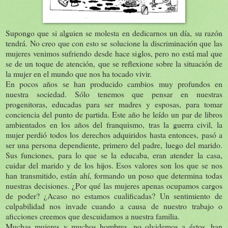
Supongo que si alguien se molesta en dedicarnos un día, su razón
tendrá. No creo que con esto se solucione la discriminación que las
mujeres venimos sufriendo desde hace siglos, pero no está mal que
se de un toque de atención, que se reflexione sobre la situación de
la mujer en el mundo que nos ha tocado vivir.
En pocos años se han producido cambios muy profundos en
nuestra sociedad. Sólo tenemos que pensar en nuestras
progenitoras, educadas para ser madres y esposas, para tomar
conciencia del punto de partida. Este año he leído un par de libros
ambientados en los años del franquismo, tras la guerra civil, la
mujer perdió todos los derechos adquiridos hasta entonces, pasó a
ser una persona dependiente, primero del padre, luego del marido.
Sus funciones, para lo que se la educaba, eran atender la casa,
cuidar del marido y de los hijos. Esos valores son los que se nos
han transmitido, están ahí, formando un poso que determina todas
nuestras decisiones. ¿Por qué las mujeres apenas ocupamos cargos
de poder? ¿Acaso no estamos cualificadas? Un sentimiento de
culpabilidad nos invade cuando a causa de nuestro trabajo o
aficciones creemos que descuidamos a nuestra familia.
Muchas mujeres y muchos hombres, no olvidemos a éstos, han