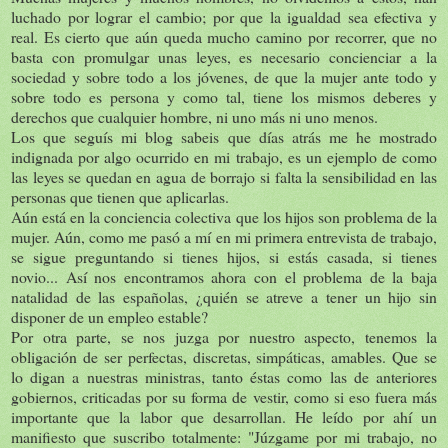
luchado por lograr el cambio; por que la igualdad sea efectiva y
real. Es cierto que aún queda mucho camino por recorrer, que no
basta con promulgar unas leyes, es necesario concienciar a la
sociedad y sobre todo a los jóvenes, de que la mujer ante todo y
sobre todo es persona y como tal, tiene los mismos deberes y
derechos que cualquier hombre, ni uno más ni uno menos.
Los que seguís mi blog sabeis que días atrás me he mostrado
indignada por algo ocurrido en mi trabajo, es un ejemplo de como
las leyes se quedan en agua de borrajo si falta la sensibilidad en las
personas que tienen que aplicarlas.
Aún está en la conciencia colectiva que los hijos son problema de la
mujer. Aún, como me pasó a mí en mi primera entrevista de trabajo,
se sigue preguntando si tienes hijos, si estás casada, si tienes
novio... Así nos encontramos ahora con el problema de la baja
natalidad de las españolas, ¿quién se atreve a tener un hijo sin
disponer de un empleo estable?
Por otra parte, se nos juzga por nuestro aspecto, tenemos la
obligación de ser perfectas, discretas, simpáticas, amables. Que se
lo digan a nuestras ministras, tanto éstas como las de anteriores
gobiernos, criticadas por su forma de vestir, como si eso fuera más
importante que la labor que desarrollan. He leído por ahí un
manifiesto que suscribo totalmente: "Júzgame por mi trabajo, no