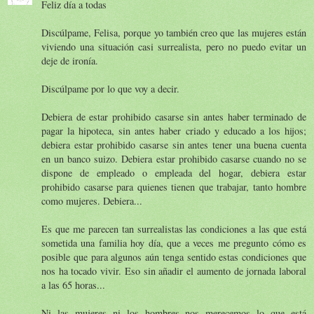
Feliz día a todas
Discúlpame, Felisa, porque yo también creo que las mujeres están
viviendo una situación casi surrealista, pero no puedo evitar un
deje de ironía.
Discúlpame por lo que voy a decir.
Debiera de estar prohibido casarse sin antes haber terminado de
pagar la hipoteca, sin antes haber criado y educado a los hijos;
debiera estar prohibido casarse sin antes tener una buena cuenta
en un banco suizo. Debiera estar prohibido casarse cuando no se
dispone de empleado o empleada del hogar, debiera estar
prohibido casarse para quienes tienen que trabajar, tanto hombre
como mujeres. Debiera...
Es que me parecen tan surrealistas las condiciones a las que está
sometida una familia hoy día, que a veces me pregunto cómo es
posible que para algunos aún tenga sentido estas condiciones que
nos ha tocado vivir. Eso sin añadir el aumento de jornada laboral
a las 65 horas...
Ni las mujeres ni los hombres nos merecemos lo que está