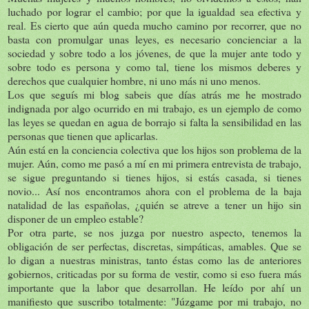
luchado por lograr el cambio; por que la igualdad sea efectiva y
real. Es cierto que aún queda mucho camino por recorrer, que no
basta con promulgar unas leyes, es necesario concienciar a la
sociedad y sobre todo a los jóvenes, de que la mujer ante todo y
sobre todo es persona y como tal, tiene los mismos deberes y
derechos que cualquier hombre, ni uno más ni uno menos.
Los que seguís mi blog sabeis que días atrás me he mostrado
indignada por algo ocurrido en mi trabajo, es un ejemplo de como
las leyes se quedan en agua de borrajo si falta la sensibilidad en las
personas que tienen que aplicarlas.
Aún está en la conciencia colectiva que los hijos son problema de la
mujer. Aún, como me pasó a mí en mi primera entrevista de trabajo,
se sigue preguntando si tienes hijos, si estás casada, si tienes
novio... Así nos encontramos ahora con el problema de la baja
natalidad de las españolas, ¿quién se atreve a tener un hijo sin
disponer de un empleo estable?
Por otra parte, se nos juzga por nuestro aspecto, tenemos la
obligación de ser perfectas, discretas, simpáticas, amables. Que se
lo digan a nuestras ministras, tanto éstas como las de anteriores
gobiernos, criticadas por su forma de vestir, como si eso fuera más
importante que la labor que desarrollan. He leído por ahí un
manifiesto que suscribo totalmente: "Júzgame por mi trabajo, no