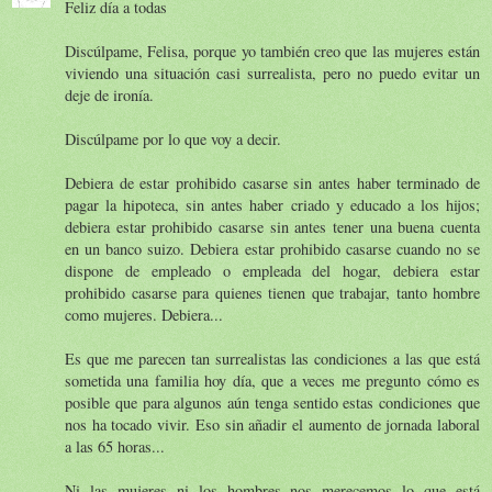
Feliz día a todas
Discúlpame, Felisa, porque yo también creo que las mujeres están
viviendo una situación casi surrealista, pero no puedo evitar un
deje de ironía.
Discúlpame por lo que voy a decir.
Debiera de estar prohibido casarse sin antes haber terminado de
pagar la hipoteca, sin antes haber criado y educado a los hijos;
debiera estar prohibido casarse sin antes tener una buena cuenta
en un banco suizo. Debiera estar prohibido casarse cuando no se
dispone de empleado o empleada del hogar, debiera estar
prohibido casarse para quienes tienen que trabajar, tanto hombre
como mujeres. Debiera...
Es que me parecen tan surrealistas las condiciones a las que está
sometida una familia hoy día, que a veces me pregunto cómo es
posible que para algunos aún tenga sentido estas condiciones que
nos ha tocado vivir. Eso sin añadir el aumento de jornada laboral
a las 65 horas...
Ni las mujeres ni los hombres nos merecemos lo que está