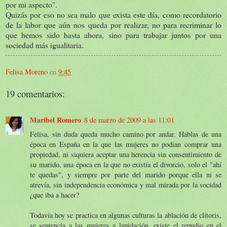
por mi aspecto".
Quizás por eso no sea malo que exista este día, como recordatorio
de la labor que aún nos queda por realizar, no para recriminar lo
que hemos sido hasta ahora, sino para trabajar juntos por una
sociedad más igualitaria.
Felisa Moreno
en
9:45
19 comentarios:
Maribel Romero
8 de marzo de 2009 a las 11:01
Felisa, sin duda queda mucho camino por andar. Hablas de una
época en España en la que las mujeres no podían comprar una
propiedad, ni siquiera aceptar una herencia sin consentimiento de
su marido, una época en la que no existía el divorcio, solo el "ahí
te quedas", y siempre por parte del marido porque ella ni se
atrevía, sin independencia económica y mal mirada por la socidad
¿que iba a hacer?
Todavía hoy se practica en algunas culturas la ablación de clítoris,
se sentencia a las mujeres a lapidación, existe el repudio en el