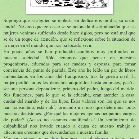
Supongo que si alguien se molesta en dedicarnos un día, su razón
tendrá. No creo que con esto se solucione la discriminación que las
mujeres venimos sufriendo desde hace siglos, pero no está mal que
se de un toque de atención, que se reflexione sobre la situación de
la mujer en el mundo que nos ha tocado vivir.
En pocos años se han producido cambios muy profundos en
nuestra sociedad. Sólo tenemos que pensar en nuestras
progenitoras, educadas para ser madres y esposas, para tomar
conciencia del punto de partida. Este año he leído un par de libros
ambientados en los años del franquismo, tras la guerra civil, la
mujer perdió todos los derechos adquiridos hasta entonces, pasó a
ser una persona dependiente, primero del padre, luego del marido.
Sus funciones, para lo que se la educaba, eran atender la casa,
cuidar del marido y de los hijos. Esos valores son los que se nos
han transmitido, están ahí, formando un poso que determina todas
nuestras decisiones. ¿Por qué las mujeres apenas ocupamos cargos
de poder? ¿Acaso no estamos cualificadas? Un sentimiento de
culpabilidad nos invade cuando a causa de nuestro trabajo o
aficciones creemos que descuidamos a nuestra familia.
Muchas mujeres y muchos hombres, no olvidemos a éstos, han