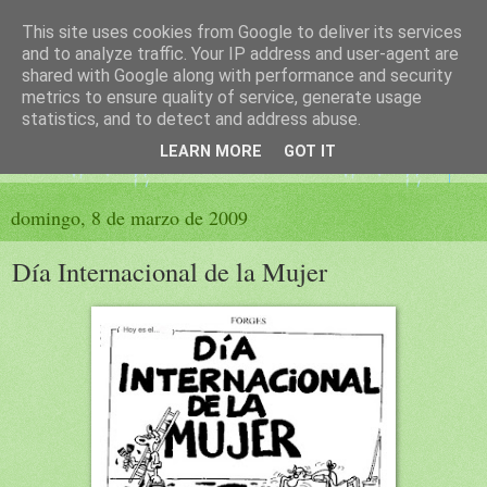
This site uses cookies from Google to deliver its services
El sueño de las palabras
and to analyze traffic. Your IP address and user-agent are
shared with Google along with performance and security
metrics to ensure quality of service, generate usage
PÁGINA LITERARIA DE FELISA MORENO
statistics, and to detect and address abuse.
LEARN MORE
GOT IT
▼
domingo, 8 de marzo de 2009
Día Internacional de la Mujer